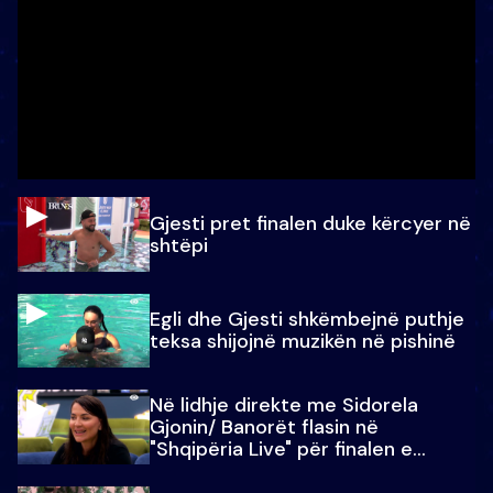
Gjesti pret finalen duke kërcyer në
shtëpi
Egli dhe Gjesti shkëmbejnë puthje
teksa shijojnë muzikën në pishinë
Në lidhje direkte me Sidorela
Gjonin/ Banorët flasin në
"Shqipëria Live" për finalen e
madhe