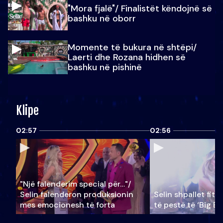
"Mora fjalë"/ Finalistët këndojnë së
bashku në oborr
Momente të bukura në shtëpi/
Laerti dhe Rozana hidhen së
bashku në pishinë
Klipe
02:57
02:56
"Një falenderim special për…"/
Selin falënderon produksionin
Selin shpallet fitu
mes emocionesh të forta
të pestë të ‘Big Br