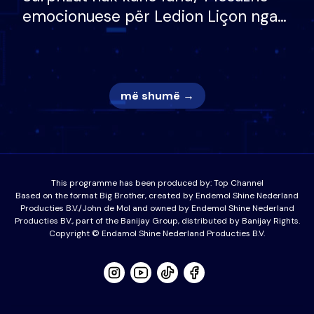
emocionuese për Ledion Liçon nga
nëna dhe fëmijët e tij, moderatori
nuk i mban dot lotët: Nuk meritoj…
më shumë →
This programme has been produced by:
Top Channel
Based on the format Big Brother, created by Endemol Shine Nederland
Producties B.V./John de Mol and owned by Endemol Shine Nederland
Producties BV., part of the Banijay Group, distributed by Banijay Rights.
Copyright © Endamol Shine Nederland Producties B.V.