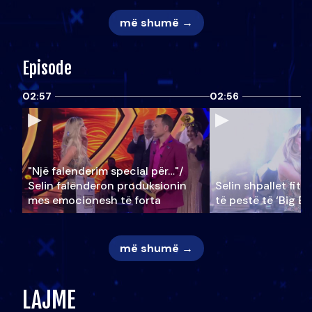
më shumë →
Episode
02:57
02:56
"Një falenderim special për…"/
Selin falënderon produksionin
Selin shpallet fitu
mes emocionesh të forta
të pestë të ‘Big Br
më shumë →
LAJME