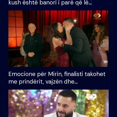
kush është banori i parë që lë
shtëpinë dhe humb mundësinë për
të fituar çmimin e madh
Emocione për Mirin, finalisti takohet
me prindërit, vajzën dhe
bashkëshorten: S’kemi ndonjë letër
divorci apo jo?