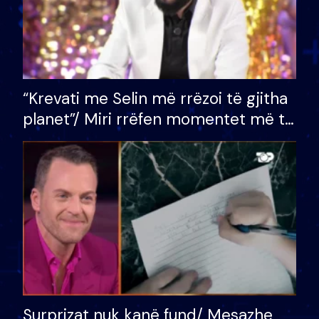
“Krevati me Selin më rrëzoi të gjitha
planet”/ Miri rrëfen momentet më të
bukura në shtëpinë e BB VIP: Do më
mungojë zilja e mëngjesit kur…
Surprizat nuk kanë fund/ Mesazhe