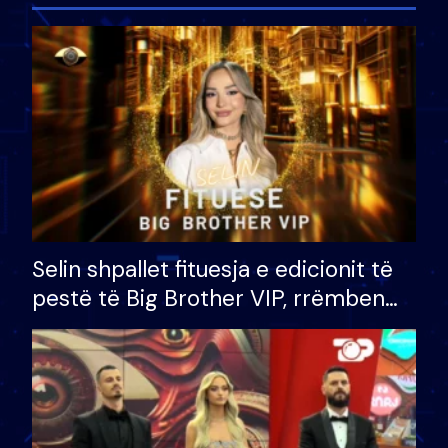
Selin shpallet fituesja e edicionit të
pestë të Big Brother VIP, rrëmben
çmimin e madh prej 100 mijë eurosh