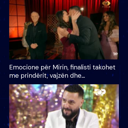
të fituar çmimin e madh
Emocione për Mirin, finalisti takohet
me prindërit, vajzën dhe
bashkëshorten: S’kemi ndonjë letër
divorci apo jo?