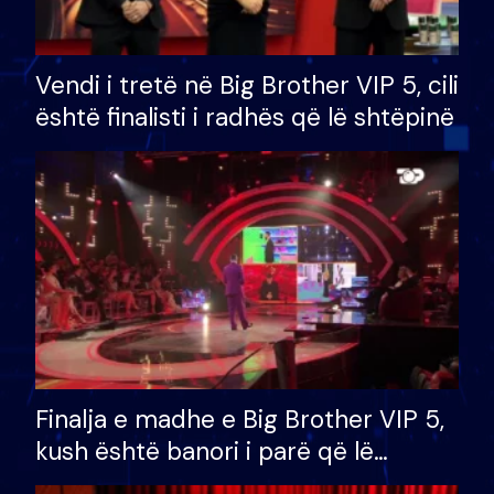
Vendi i tretë në Big Brother VIP 5, cili
është finalisti i radhës që lë shtëpinë
Finalja e madhe e Big Brother VIP 5,
kush është banori i parë që lë
shtëpinë dhe humb mundësinë për