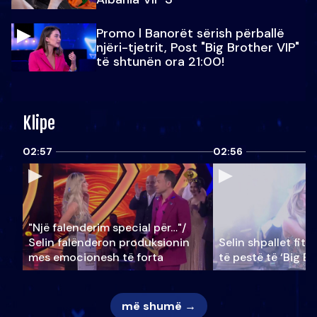
Promo l Banorët sërish përballë
njëri-tjetrit, Post "Big Brother VIP"
të shtunën ora 21:00!
Klipe
02:57
02:56
"Një falenderim special për…"/
Selin falënderon produksionin
Selin shpallet fitu
mes emocionesh të forta
të pestë të ‘Big Br
më shumë →