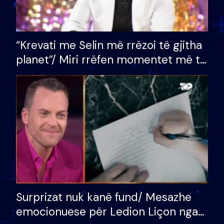
“Krevati me Selin më rrëzoi të gjitha
planet”/ Miri rrëfen momentet më të
bukura në shtëpinë e BB VIP: Do më
mungojë zilja e mëngjesit kur…
Surprizat nuk kanë fund/ Mesazhe
emocionuese për Ledion Liçon nga