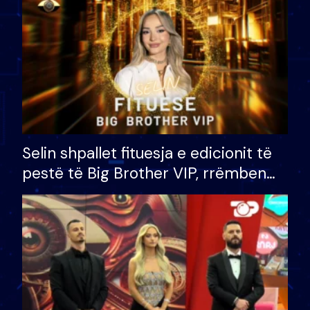
Selin shpallet fituesja e edicionit të
pestë të Big Brother VIP, rrëmben
çmimin e madh prej 100 mijë eurosh