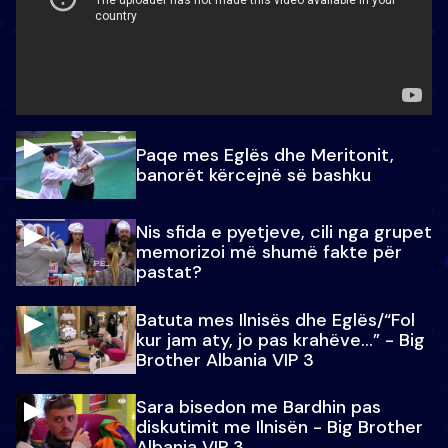
Paqe mes Eglës dhe Meritonit,
banorët kërcejnë së bashku
Nis sfida e pyetjeve, cili nga grupet
memorizoi më shumë fakte për
pastat?
Batuta mes Ilnisës dhe Eglës/“Fol
kur jam aty, jo pas krahëve…” - Big
Brother Albania VIP 3
Sara bisedon me Bardhin pas
diskutimit me Ilnisën - Big Brother
Albania VIP 3