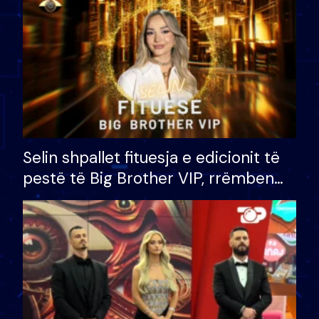
Selin shpallet fituesja e edicionit të
pestë të Big Brother VIP, rrëmben
çmimin e madh prej 100 mijë eurosh