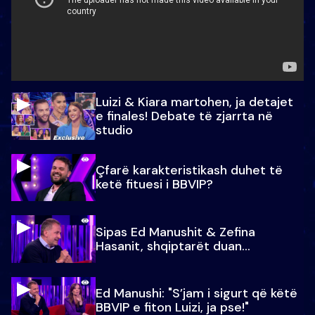
Luizi & Kiara martohen, ja detajet
e finales! Debate të zjarrta në
studio
Çfarë karakteristikash duhet të
ketë fituesi i BBVIP?
Sipas Ed Manushit & Zefina
Hasanit, shqiptarët duan...
Ed Manushi: "S’jam i sigurt që këtë
BBVIP e fiton Luizi, ja pse!"