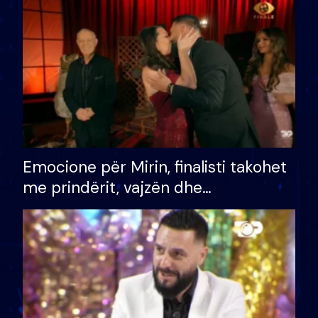
të fituar çmimin e madh
Emocione për Mirin, finalisti takohet
me prindërit, vajzën dhe
bashkëshorten: S’kemi ndonjë letër
divorci apo jo?