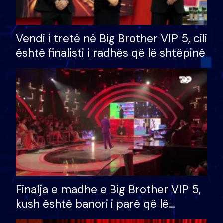
Vendi i tretë në Big Brother VIP 5, cili
është finalisti i radhës që lë shtëpinë
Finalja e madhe e Big Brother VIP 5,
kush është banori i parë që lë
shtëpinë dhe humb mundësinë për