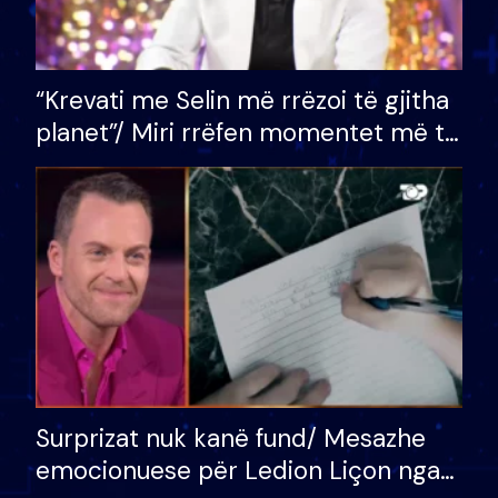
“Krevati me Selin më rrëzoi të gjitha
planet”/ Miri rrëfen momentet më të
bukura në shtëpinë e BB VIP: Do më
mungojë zilja e mëngjesit kur…
Surprizat nuk kanë fund/ Mesazhe
emocionuese për Ledion Liçon nga