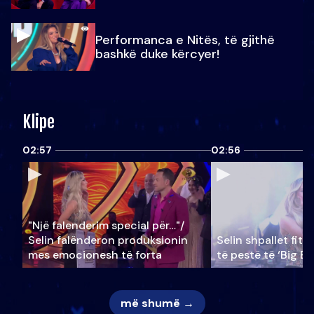
Performanca e Nitës, të gjithë
bashkë duke kërcyer!
Klipe
02:57
02:56
"Një falenderim special për…"/
Selin falënderon produksionin
Selin shpallet fitu
mes emocionesh të forta
të pestë të ‘Big Br
më shumë →