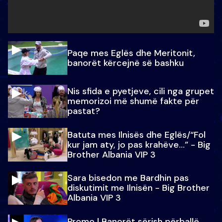
Paqe mes Eglës dhe Meritonit,
banorët kërcejnë së bashku
Nis sfida e pyetjeve, cili nga grupet
memorizoi më shumë fakte për
pastat?
Batuta mes Ilnisës dhe Eglës/“Fol
kur jam aty, jo pas krahëve…” - Big
Brother Albania VIP 3
Sara bisedon me Bardhin pas
diskutimit me Ilnisën - Big Brother
Albania VIP 3
Promo l Banorët sërish përballë