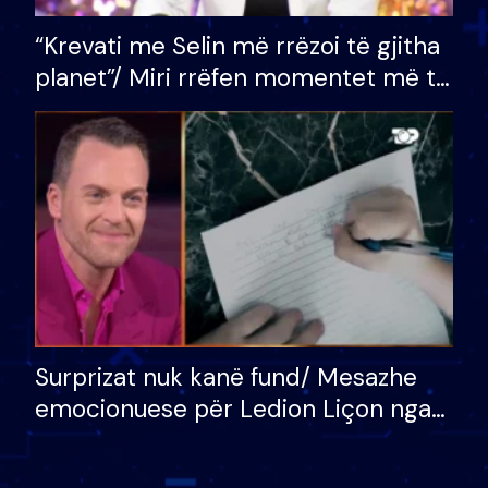
“Krevati me Selin më rrëzoi të gjitha
planet”/ Miri rrëfen momentet më të
bukura në shtëpinë e BB VIP: Do më
mungojë zilja e mëngjesit kur…
Surprizat nuk kanë fund/ Mesazhe
emocionuese për Ledion Liçon nga
nëna dhe fëmijët e tij, moderatori
nuk i mban dot lotët: Nuk meritoj…