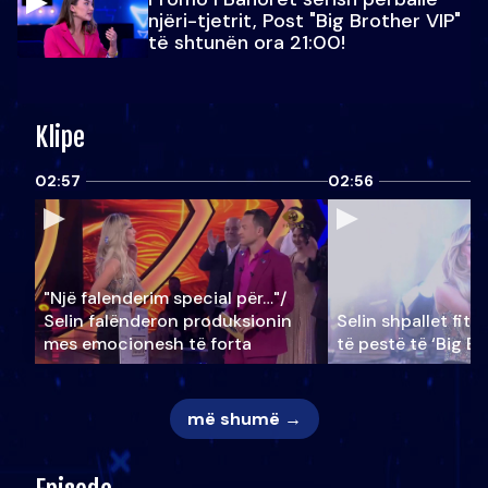
njëri-tjetrit, Post "Big Brother VIP"
të shtunën ora 21:00!
Klipe
02:57
02:56
"Një falenderim special për…"/
Selin falënderon produksionin
Selin shpallet fitu
mes emocionesh të forta
të pestë të ‘Big Br
më shumë →