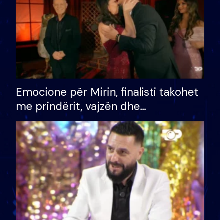
Emocione për Mirin, finalisti takohet
me prindërit, vajzën dhe
bashkëshorten: S’kemi ndonjë letër
divorci apo jo?