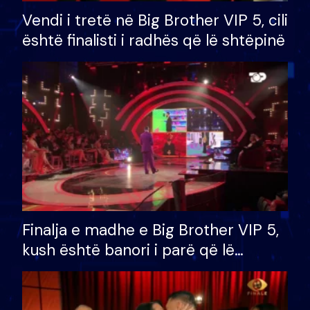
Vendi i tretë në Big Brother VIP 5, cili
është finalisti i radhës që lë shtëpinë
Finalja e madhe e Big Brother VIP 5,
kush është banori i parë që lë
shtëpinë dhe humb mundësinë për
të fituar çmimin e madh