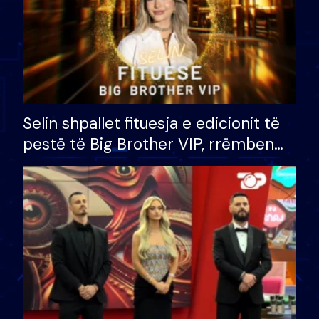
Selin shpallet fituesja e edicionit të
pestë të Big Brother VIP, rrëmben
çmimin e madh prej 100 mijë eurosh