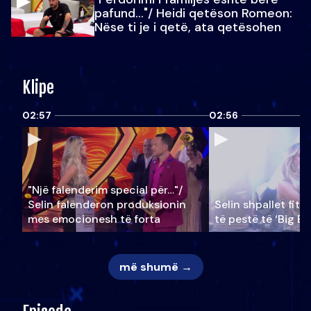
pafund…"/ Heidi qetëson Romeon:
Nëse ti je i qetë, ata qetësohen
Klipe
02:57
02:56
"Një falenderim special për…"/
Selin falënderon produksionin
Selin shpallet fitu
mes emocionesh të forta
të pestë të ‘Big Br
më shumë →