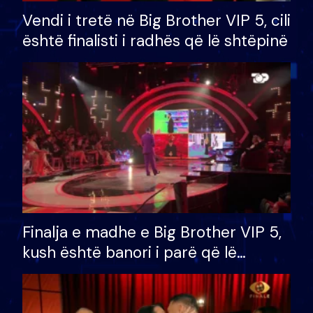
Vendi i tretë në Big Brother VIP 5, cili
është finalisti i radhës që lë shtëpinë
Finalja e madhe e Big Brother VIP 5,
kush është banori i parë që lë
shtëpinë dhe humb mundësinë për
të fituar çmimin e madh