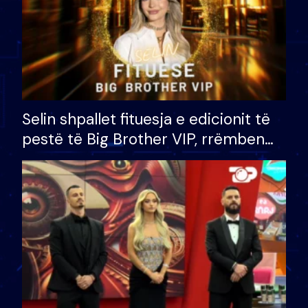
Selin shpallet fituesja e edicionit të
pestë të Big Brother VIP, rrëmben
çmimin e madh prej 100 mijë eurosh