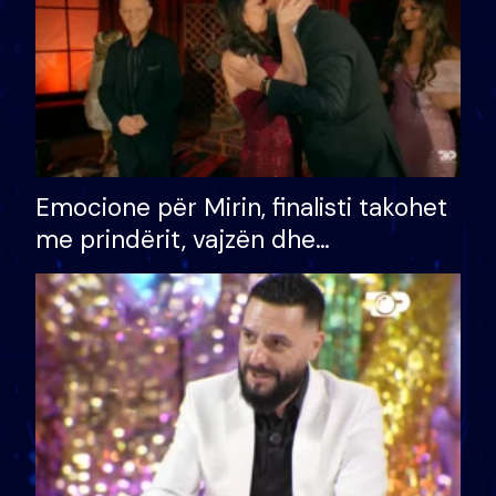
Emocione për Mirin, finalisti takohet
me prindërit, vajzën dhe
bashkëshorten: S’kemi ndonjë letër
divorci apo jo?