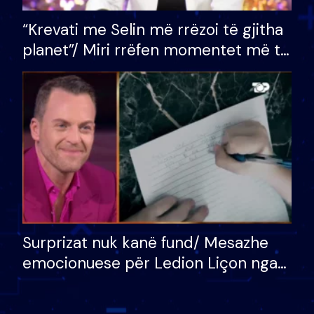
“Krevati me Selin më rrëzoi të gjitha
planet”/ Miri rrëfen momentet më të
bukura në shtëpinë e BB VIP: Do më
mungojë zilja e mëngjesit kur…
Surprizat nuk kanë fund/ Mesazhe
emocionuese për Ledion Liçon nga
nëna dhe fëmijët e tij, moderatori
nuk i mban dot lotët: Nuk meritoj…