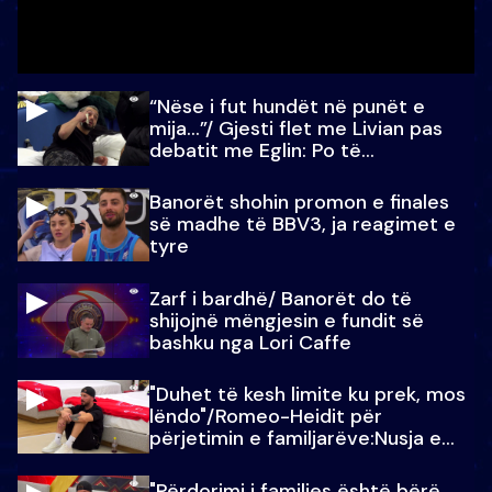
“Nëse i fut hundët në punët e
mija…”/ Gjesti flet me Livian pas
debatit me Eglin: Po të
paralajmëroj
Banorët shohin promon e finales
së madhe të BBV3, ja reagimet e
tyre
Zarf i bardhë/ Banorët do të
shijojnë mëngjesin e fundit së
bashku nga Lori Caffe
"Duhet të kesh limite ku prek, mos
lëndo"/Romeo-Heidit për
përjetimin e familjarëve:Nusja e
Julit…
"Përdorimi i familjes është bërë