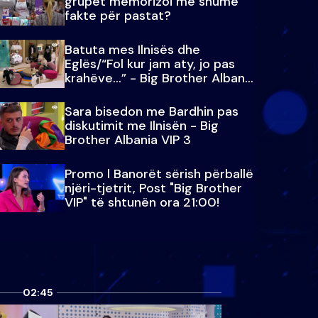
grupet memorizoi më shumë
fakte për pastat?
Batuta mes Ilnisës dhe
Eglës/“Fol kur jam aty, jo pas
krahëve…” - Big Brother Albania
VIP 3
Sara bisedon me Bardhin pas
diskutimit me Ilnisën - Big
Brother Albania VIP 3
Promo l Banorët sërish përballë
njëri-tjetrit, Post "Big Brother
VIP" të shtunën ora 21:00!
02:45