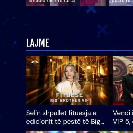
emocionesh të forta
pestë të 
LAJME
Selin shpallet fituesja e
Vendi 
edicionit të pestë të Big
VIP 5, 
Brother VIP, rrëmben
radhës