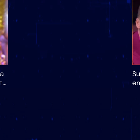
dhe humb mundësinë
të fituar çmimin e m
ha
Su
të
em
më
në
nu