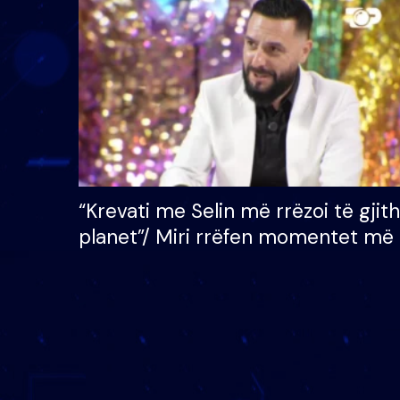
çmimin e madh prej 100
mijë eurosh
“Krevati me Selin më rrëzoi të gjit
planet”/ Miri rrëfen momentet më 
bukura në shtëpinë e BB VIP: Do 
mungojë zilja e mëngjesit kur…