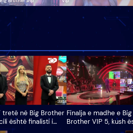
‘Big Brother Vip’
Vip"
i tretë në Big Brother
Finalja e madhe e Big
cili është finalisti i
Brother VIP 5, kush ë
 që lë shtëpinë
banori i parë që lë sh