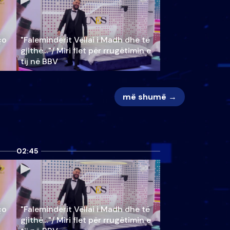
ço
"Faleminderit Vëllai i Madh dhe të
gjithë…"/ Miri flet për rrugëtimin e
tij në BBV
më shumë →
02:45
ço
"Faleminderit Vëllai i Madh dhe të
gjithë…"/ Miri flet për rrugëtimin e