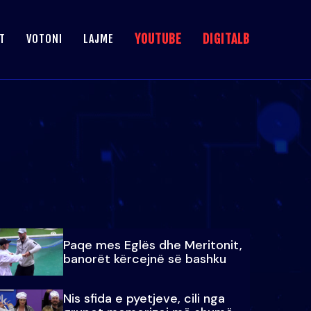
YOUTUBE
DIGITALB
T
VOTONI
LAJME
Paqe mes Eglës dhe Meritonit,
banorët kërcejnë së bashku
Nis sfida e pyetjeve, cili nga