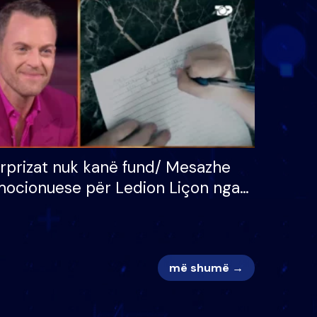
 për
S’kemi ndonjë letër divorci
adh
apo jo?
rprizat nuk kanë fund/ Mesazhe
ocionuese për Ledion Liçon nga
na dhe fëmijët e tij, moderatori
k i mban dot lotët: Nuk meritoj…
më shumë →