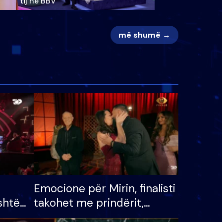
tij në BBV
më shumë →
Emocione për Mirin, finalisti
shtë
takohet me prindërit,
tëpinë
vajzën dhe bashkëshorten: