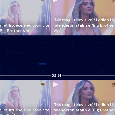
"Një magji televizive"/ Ledion Li
llet fituese e edicionit të
falenderon stafin e "Big Brother
‘Big Brother Vip’
Vip"
02:51
"Një magji televizive"/ Ledion Li
llet fituese e edicionit të
falenderon stafin e "Big Brother