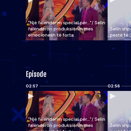
"Një falenderim special për…"/ Selin
falënderon produksionin mes
Selin shpa
emocionesh të forta
pestë të 
Episode
02:57
02:56
"Një falenderim special për…"/ Selin
falënderon produksionin mes
Selin shpa