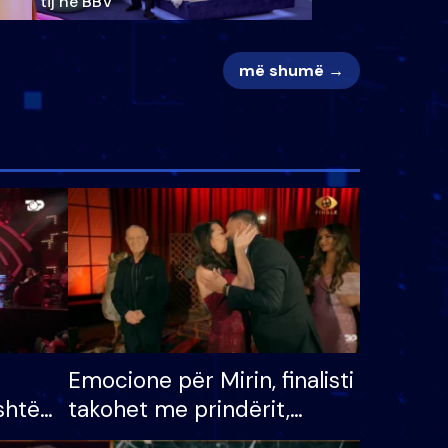
tij në BBV
më shumë →
Emocione për Mirin, finalisti
shtë
takohet me prindërit,
tëpinë
vajzën dhe bashkëshorten: