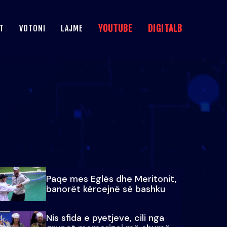
YOUTUBE
DIGITALB
T
VOTONI
LAJME
Paqe mes Eglës dhe Meritonit,
banorët kërcejnë së bashku
Nis sfida e pyetjeve, cili nga