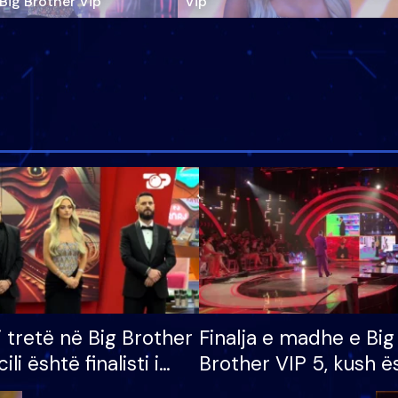
‘Big Brother Vip’
Vip"
i tretë në Big Brother
Finalja e madhe e Big
cili është finalisti i
Brother VIP 5, kush ë
 që lë shtëpinë
banori i parë që lë sh