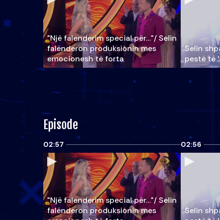
"Një falenderim special për…"/ Selin
falënderon produksionin mes
Selin shpa
emocionesh të forta
pestë të 
Episode
02:57
02:56
"Një falenderim special për…"/ Selin
falënderon produksionin mes
Selin shpa