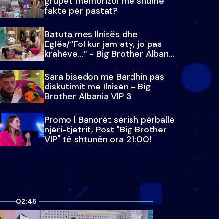
grupet memorizoi më shumë
fakte për pastat?
Batuta mes Ilnisës dhe
Eglës/“Fol kur jam aty, jo pas
krahëve…” - Big Brother Albania
VIP 3
Sara bisedon me Bardhin pas
diskutimit me Ilnisën - Big
Brother Albania VIP 3
Promo l Banorët sërish përballë
njëri-tjetrit, Post "Big Brother
VIP" të shtunën ora 21:00!
02:45