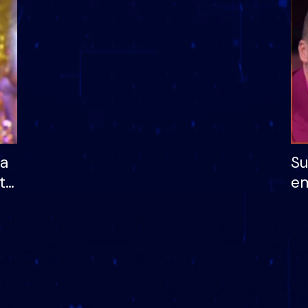
dhe humb mundësinë
të fituar çmimin e m
ha
Su
të
em
më
në
nu