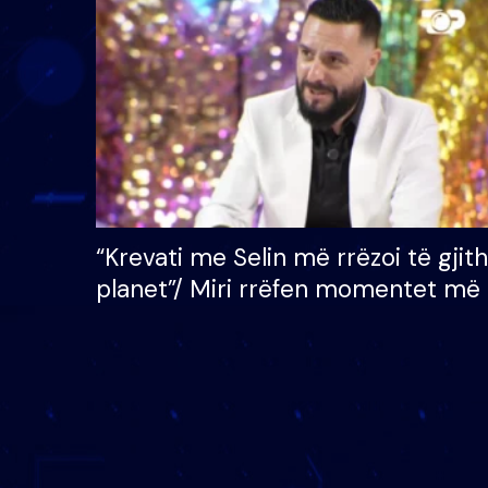
çmimin e madh prej 100
mijë eurosh
“Krevati me Selin më rrëzoi të gjit
planet”/ Miri rrëfen momentet më 
bukura në shtëpinë e BB VIP: Do 
mungojë zilja e mëngjesit kur…