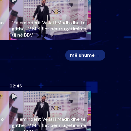
ço
"Faleminderit Vëllai i Madh dhe të
gjithë…"/ Miri flet për rrugëtimin e
tij në BBV
më shumë →
02:45
ço
"Faleminderit Vëllai i Madh dhe të
gjithë…"/ Miri flet për rrugëtimin e