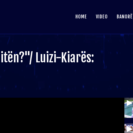
HOME
VIDEO
BANORË
itën?"/ Luizi-Kiarës:
!