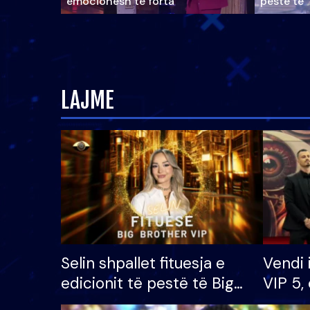
emocionesh të forta
pestë të 
LAJME
Selin shpallet fituesja e
Vendi 
edicionit të pestë të Big
VIP 5, 
Brother VIP, rrëmben
radhës