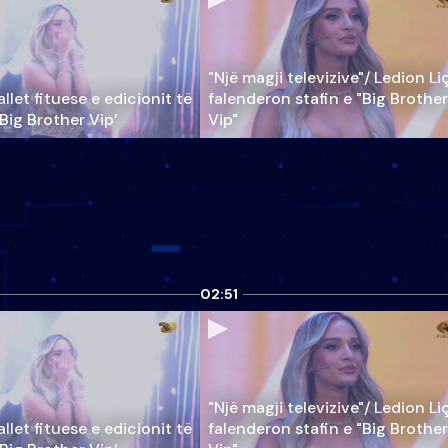
"Një magji televizive"/ Ledion Li
llet fituese e edicionit të
falenderon stafin e "Big Brother
‘Big Brother Vip’
Vip"
02:51
"Një magji televizive"/ Ledion Li
llet fituese e edicionit të
falenderon stafin e "Big Brother