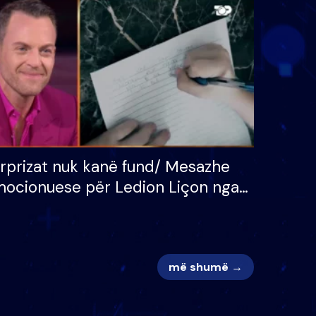
 për
S’kemi ndonjë letër divorci
adh
apo jo?
rprizat nuk kanë fund/ Mesazhe
ocionuese për Ledion Liçon nga
na dhe fëmijët e tij, moderatori
k i mban dot lotët: Nuk meritoj…
më shumë →