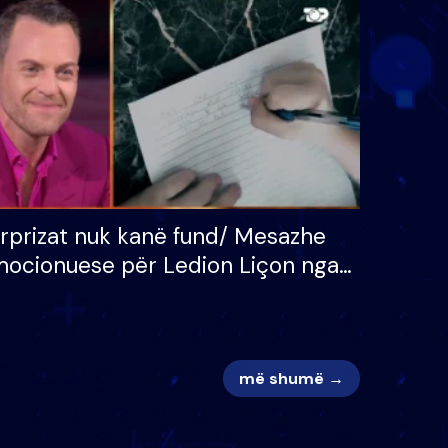
 për
S’kemi ndonjë letër divorci
adh
apo jo?
rprizat nuk kanë fund/ Mesazhe
ocionuese për Ledion Liçon nga
na dhe fëmijët e tij, moderatori
k i mban dot lotët: Nuk meritoj…
më shumë →