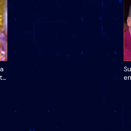
dhe humb mundësinë
të fituar çmimin e m
ha
Su
të
em
më
në
nu