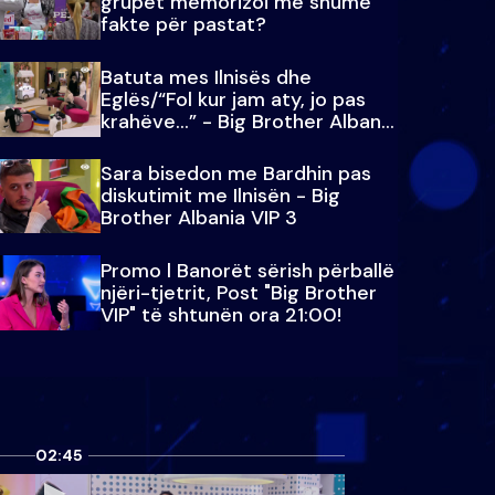
grupet memorizoi më shumë
fakte për pastat?
Batuta mes Ilnisës dhe
Eglës/“Fol kur jam aty, jo pas
krahëve…” - Big Brother Albania
VIP 3
Sara bisedon me Bardhin pas
diskutimit me Ilnisën - Big
Brother Albania VIP 3
Promo l Banorët sërish përballë
njëri-tjetrit, Post "Big Brother
VIP" të shtunën ora 21:00!
02:45