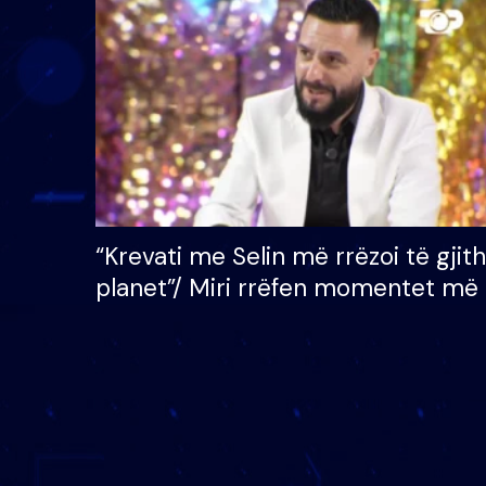
çmimin e madh prej 100
mijë eurosh
“Krevati me Selin më rrëzoi të gjit
planet”/ Miri rrëfen momentet më 
bukura në shtëpinë e BB VIP: Do 
mungojë zilja e mëngjesit kur…