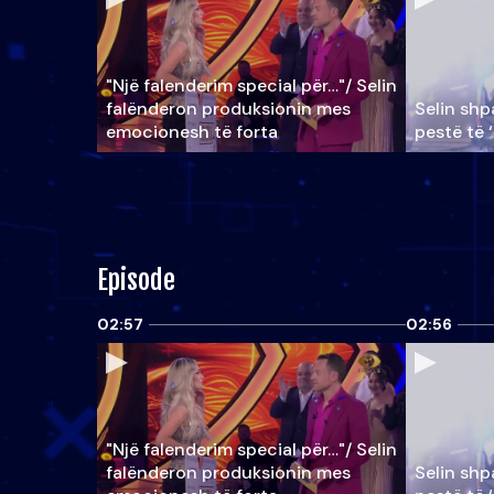
"Një falenderim special për…"/ Selin
falënderon produksionin mes
Selin shpa
emocionesh të forta
pestë të 
Episode
02:57
02:56
"Një falenderim special për…"/ Selin
falënderon produksionin mes
Selin shpa