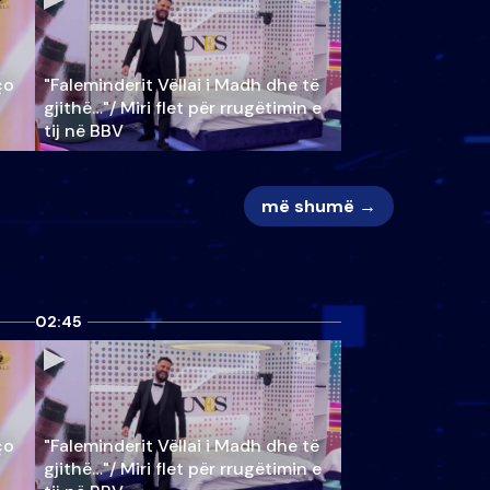
ço
"Faleminderit Vëllai i Madh dhe të
gjithë…"/ Miri flet për rrugëtimin e
tij në BBV
më shumë →
02:45
ço
"Faleminderit Vëllai i Madh dhe të
gjithë…"/ Miri flet për rrugëtimin e