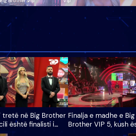
‘Big Brother Vip’
Vip"
i tretë në Big Brother
Finalja e madhe e Big
cili është finalisti i
Brother VIP 5, kush ë
 që lë shtëpinë
banori i parë që lë sh