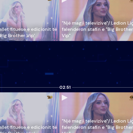
"Një magji televizive"/ Ledion Li
llet fituese e edicionit të
falenderon stafin e "Big Brother
‘Big Brother Vip’
Vip"
02:51
"Një magji televizive"/ Ledion Li
llet fituese e edicionit të
falenderon stafin e "Big Brother