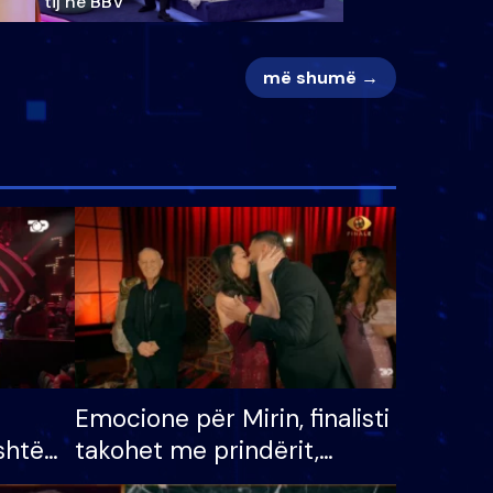
tij në BBV
më shumë →
Emocione për Mirin, finalisti
shtë
takohet me prindërit,
tëpinë
vajzën dhe bashkëshorten: