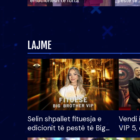
emocionesh të forta
pestë të 
LAJME
Selin shpallet fituesja e
Vendi 
edicionit të pestë të Big
VIP 5, 
Brother VIP, rrëmben
radhës