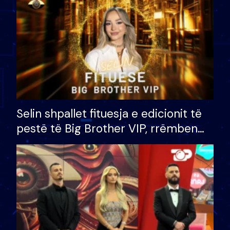
Selin shpallet fituesja e edicionit të
pestë të Big Brother VIP, rrëmben
çmimin e madh prej 100 mijë eurosh