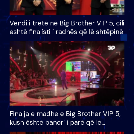
Vendi i tretë në Big Brother VIP 5, cili
është finalisti i radhës që lë shtëpinë
Finalja e madhe e Big Brother VIP 5,
kush është banori i parë që lë
shtëpinë dhe humb mundësinë për