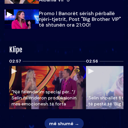
Promo l Banorët sërish përballë
njëri-tjetrit, Post "Big Brother VIP"
të shtunën ora 21:00!
Klipe
02:57
02:56
"Një falenderim special për…"/
Selin falënderon produksionin
Selin shpallet fitu
mes emocionesh të forta
të pestë të ‘Big Br
më shumë →