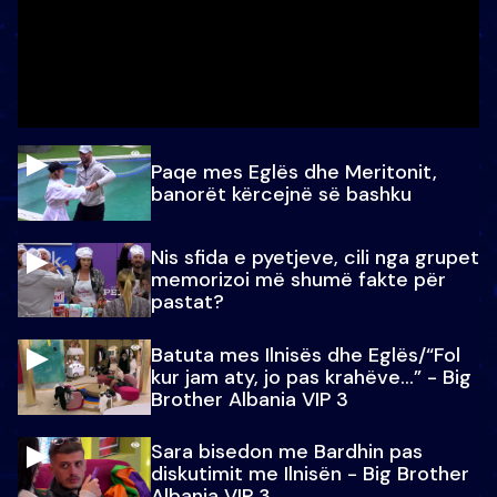
Paqe mes Eglës dhe Meritonit,
banorët kërcejnë së bashku
Nis sfida e pyetjeve, cili nga grupet
memorizoi më shumë fakte për
pastat?
Batuta mes Ilnisës dhe Eglës/“Fol
kur jam aty, jo pas krahëve…” - Big
Brother Albania VIP 3
Sara bisedon me Bardhin pas
diskutimit me Ilnisën - Big Brother
Albania VIP 3