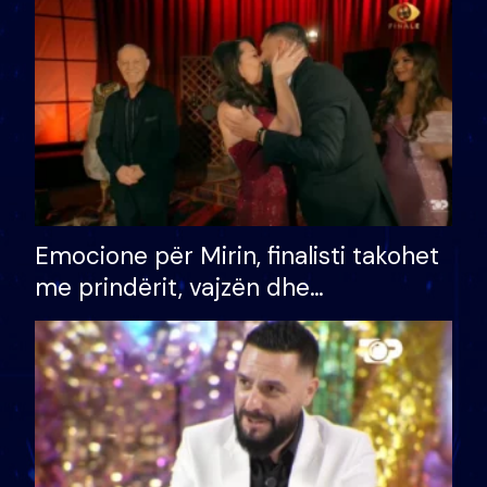
të fituar çmimin e madh
Emocione për Mirin, finalisti takohet
me prindërit, vajzën dhe
bashkëshorten: S’kemi ndonjë letër
divorci apo jo?