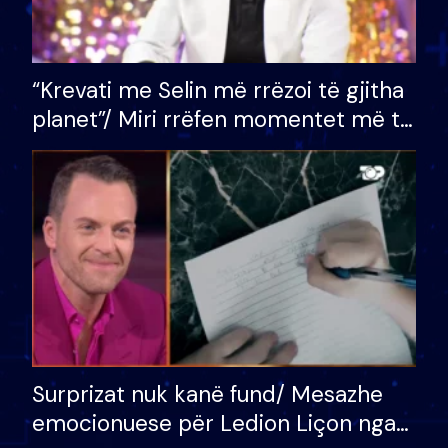
“Krevati me Selin më rrëzoi të gjitha
planet”/ Miri rrëfen momentet më të
bukura në shtëpinë e BB VIP: Do më
mungojë zilja e mëngjesit kur…
Surprizat nuk kanë fund/ Mesazhe
emocionuese për Ledion Liçon nga