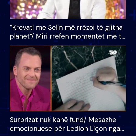
“Krevati me Selin më rrëzoi të gjitha
planet”/ Miri rrëfen momentet më të
bukura në shtëpinë e BB VIP: Do më
mungojë zilja e mëngjesit kur…
Surprizat nuk kanë fund/ Mesazhe
emocionuese për Ledion Liçon nga