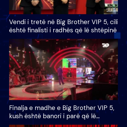
Vendi i tretë në Big Brother VIP 5, cili
është finalisti i radhës që lë shtëpinë
Finalja e madhe e Big Brother VIP 5,
kush është banori i parë që lë
shtëpinë dhe humb mundësinë për