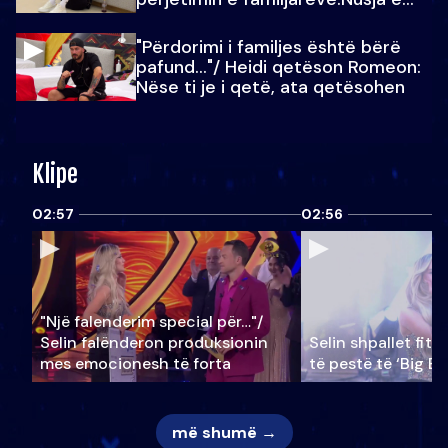
Julit…
"Përdorimi i familjes është bërë
pafund…"/ Heidi qetëson Romeon:
Nëse ti je i qetë, ata qetësohen
Klipe
02:57
02:56
"Një falenderim special për…"/
Selin falënderon produksionin
Selin shpallet fitu
mes emocionesh të forta
të pestë të ‘Big Br
më shumë →