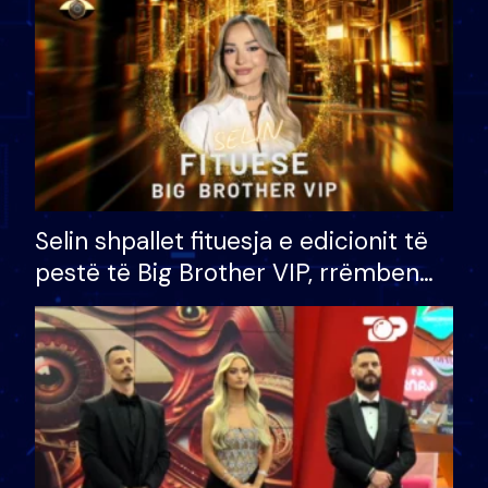
Selin shpallet fituesja e edicionit të
pestë të Big Brother VIP, rrëmben
çmimin e madh prej 100 mijë eurosh