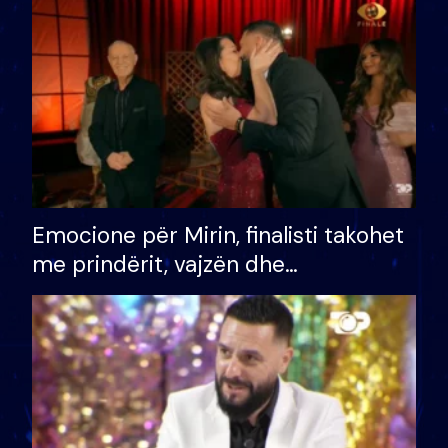
të fituar çmimin e madh
Emocione për Mirin, finalisti takohet
me prindërit, vajzën dhe
bashkëshorten: S’kemi ndonjë letër
divorci apo jo?