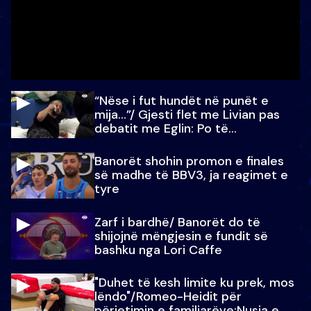
“Nëse i fut hundët në punët e
mija…”/ Gjesti flet me Livian pas
debatit me Eglin: Po të
paralajmëroj
Banorët shohin promon e finales
së madhe të BBV3, ja reagimet e
tyre
Zarf i bardhë/ Banorët do të
shijojnë mëngjesin e fundit së
bashku nga Lori Caffe
"Duhet të kesh limite ku prek, mos
lëndo"/Romeo-Heidit për
përjetimin e familjarëve:Nusja e