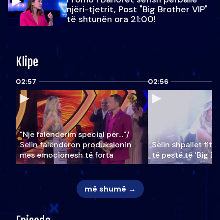
njëri-tjetrit, Post "Big Brother VIP"
të shtunën ora 21:00!
Klipe
02:57
02:56
"Një falenderim special për…"/
Selin falënderon produksionin
Selin shpallet fitu
mes emocionesh të forta
të pestë të ‘Big Br
më shumë →