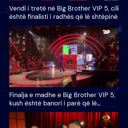
Vendi i tretë në Big Brother VIP 5, cili
është finalisti i radhës që lë shtëpinë
Finalja e madhe e Big Brother VIP 5,
kush është banori i parë që lë
shtëpinë dhe humb mundësinë për
të fituar çmimin e madh