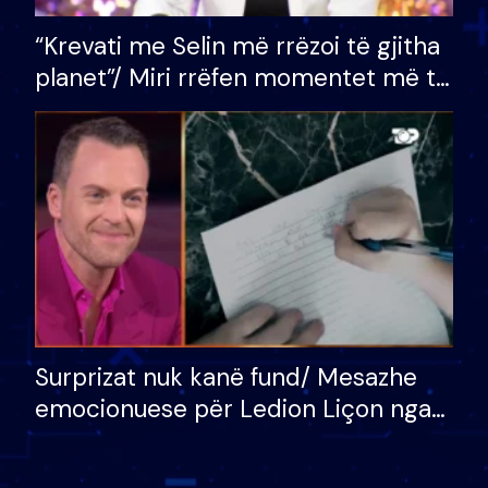
“Krevati me Selin më rrëzoi të gjitha
planet”/ Miri rrëfen momentet më të
bukura në shtëpinë e BB VIP: Do më
mungojë zilja e mëngjesit kur…
Surprizat nuk kanë fund/ Mesazhe
emocionuese për Ledion Liçon nga
nëna dhe fëmijët e tij, moderatori
nuk i mban dot lotët: Nuk meritoj…