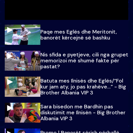
Paqe mes Eglës dhe Meritonit,
banorët kërcejnë së bashku
Nis sfida e pyetjeve, cili nga grupet
memorizoi më shumë fakte për
pastat?
Batuta mes Ilnisës dhe Eglës/“Fol
kur jam aty, jo pas krahëve…” - Big
Brother Albania VIP 3
Sara bisedon me Bardhin pas
diskutimit me Ilnisën - Big Brother
Albania VIP 3
Promo l Banorët sërish përballë