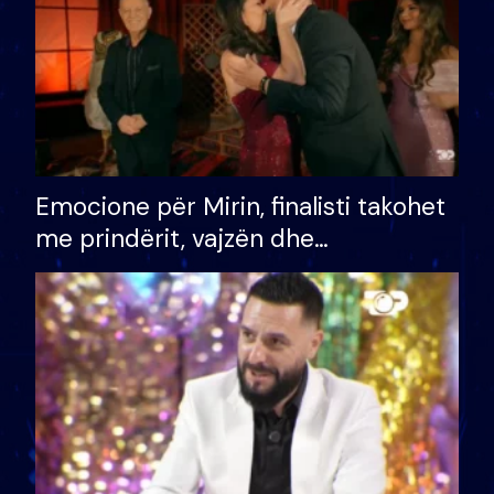
Emocione për Mirin, finalisti takohet
me prindërit, vajzën dhe
bashkëshorten: S’kemi ndonjë letër
divorci apo jo?