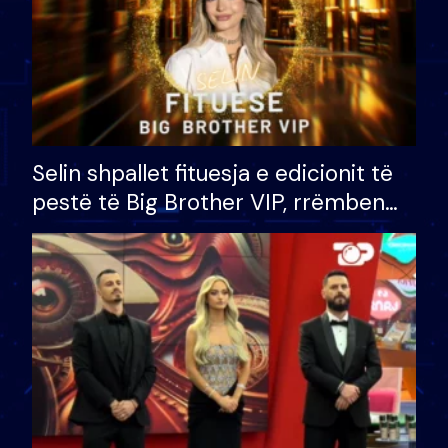
Selin shpallet fituesja e edicionit të
pestë të Big Brother VIP, rrëmben
çmimin e madh prej 100 mijë eurosh