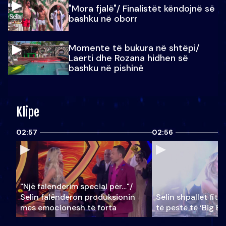
"Mora fjalë"/ Finalistët këndojnë së
bashku në oborr
Momente të bukura në shtëpi/
Laerti dhe Rozana hidhen së
bashku në pishinë
Klipe
02:57
02:56
"Një falenderim special për…"/
Selin falënderon produksionin
Selin shpallet fitu
mes emocionesh të forta
të pestë të ‘Big Br