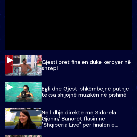
Gjesti pret finalen duke kërcyer në
shtëpi
Egli dhe Gjesti shkëmbejnë puthje
teksa shijojnë muzikën në pishinë
Në lidhje direkte me Sidorela
Gjonin/ Banorët flasin në
"Shqipëria Live" për finalen e
madhe