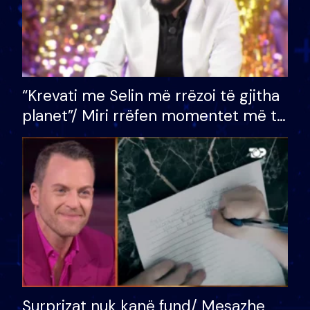
“Krevati me Selin më rrëzoi të gjitha
planet”/ Miri rrëfen momentet më të
bukura në shtëpinë e BB VIP: Do më
mungojë zilja e mëngjesit kur…
Surprizat nuk kanë fund/ Mesazhe