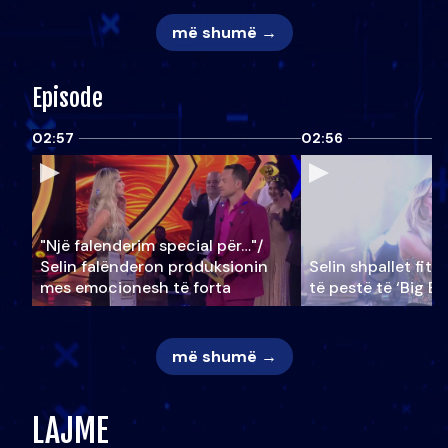
më shumë →
Episode
02:57
02:56
"Një falenderim special për…"/
Selin falënderon produksionin
Selin shpallet fitu
mes emocionesh të forta
të pestë të ‘Big Br
më shumë →
LAJME