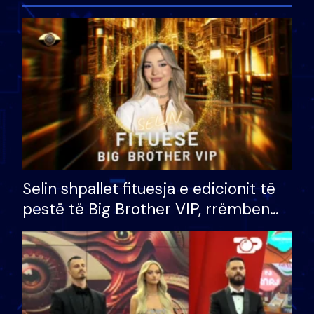
Selin shpallet fituesja e edicionit të
pestë të Big Brother VIP, rrëmben
çmimin e madh prej 100 mijë eurosh