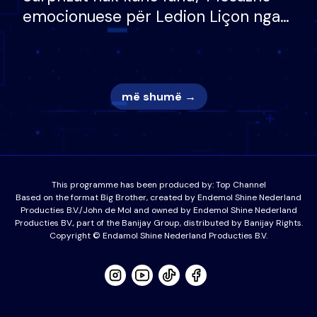
emocionuese për Ledion Liçon nga
nëna dhe fëmijët e tij, moderatori
nuk i mban dot lotët: Nuk meritoj…
më shumë →
This programme has been produced by:
Top Channel
Based on the format Big Brother, created by Endemol Shine Nederland
Producties B.V./John de Mol and owned by Endemol Shine Nederland
Producties BV., part of the Banijay Group, distributed by Banijay Rights.
Copyright © Endamol Shine Nederland Producties B.V.