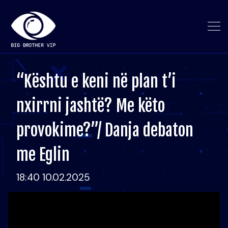
“Kështu e keni në plan t’i
nxirrni jashtë? Me këto
provokime?”/ Danja debaton
me Eglin
18:40 10.02.2025