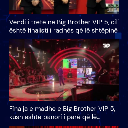
Vendi i tretë në Big Brother VIP 5, cili
është finalisti i radhës që lë shtëpinë
Finalja e madhe e Big Brother VIP 5,
kush është banori i parë që lë
shtëpinë dhe humb mundësinë për