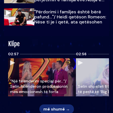
Julit…
"Përdorimi i familjes është bërë
pafund…"/ Heidi qetëson Romeon:
Nëse ti je i qetë, ata qetësohen
Klipe
02:57
02:56
"Një falenderim special për…"/
Selin falënderon produksionin
Selin shpallet fitu
mes emocionesh të forta
të pestë të ‘Big Br
më shumë →