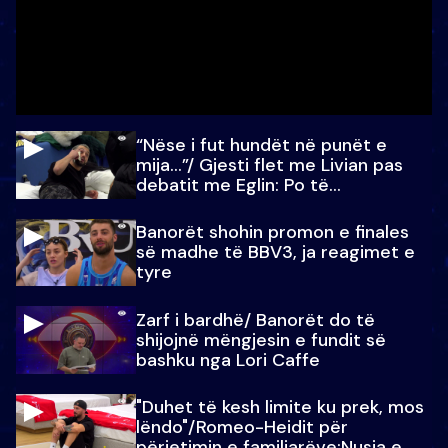
“Nëse i fut hundët në punët e
mija…”/ Gjesti flet me Livian pas
debatit me Eglin: Po të
paralajmëroj
Banorët shohin promon e finales
së madhe të BBV3, ja reagimet e
tyre
Zarf i bardhë/ Banorët do të
shijojnë mëngjesin e fundit së
bashku nga Lori Caffe
"Duhet të kesh limite ku prek, mos
lëndo"/Romeo-Heidit për
përjetimin e familjarëve:Nusja e