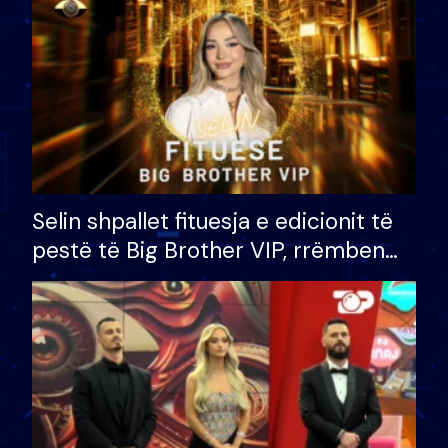
Selin shpallet fituesja e edicionit të
pestë të Big Brother VIP, rrëmben
çmimin e madh prej 100 mijë eurosh