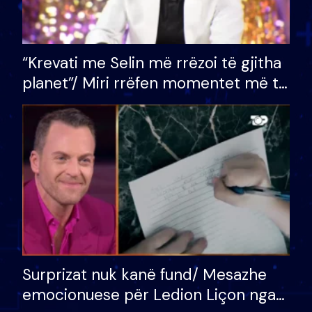
“Krevati me Selin më rrëzoi të gjitha
planet”/ Miri rrëfen momentet më të
bukura në shtëpinë e BB VIP: Do më
mungojë zilja e mëngjesit kur…
Surprizat nuk kanë fund/ Mesazhe
emocionuese për Ledion Liçon nga