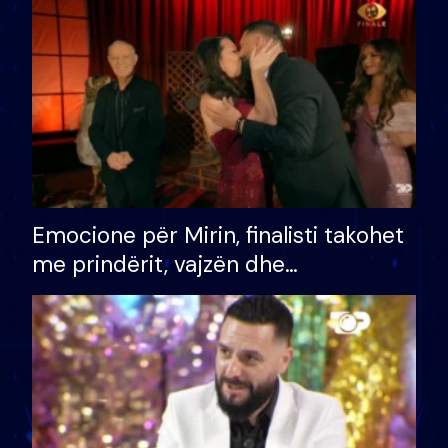
të fituar çmimin e madh
Emocione për Mirin, finalisti takohet
me prindërit, vajzën dhe
bashkëshorten: S’kemi ndonjë letër
divorci apo jo?