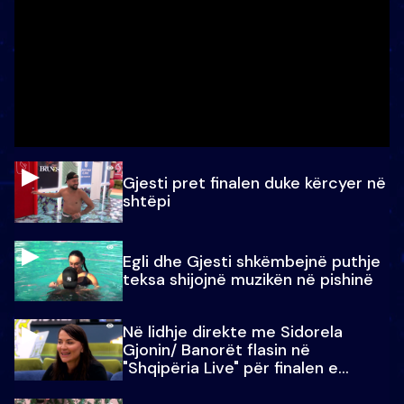
Gjesti pret finalen duke kërcyer në
shtëpi
Egli dhe Gjesti shkëmbejnë puthje
teksa shijojnë muzikën në pishinë
Në lidhje direkte me Sidorela
Gjonin/ Banorët flasin në
"Shqipëria Live" për finalen e
madhe