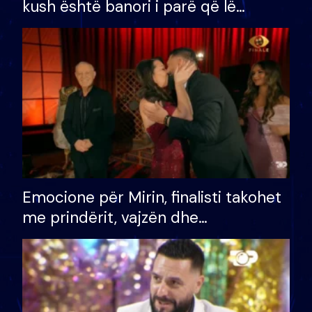
kush është banori i parë që lë
shtëpinë dhe humb mundësinë për
të fituar çmimin e madh
Emocione për Mirin, finalisti takohet
me prindërit, vajzën dhe
bashkëshorten: S’kemi ndonjë letër
divorci apo jo?