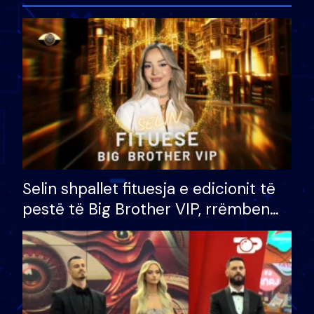
Selin shpallet fituesja e edicionit të
pestë të Big Brother VIP, rrëmben
çmimin e madh prej 100 mijë eurosh