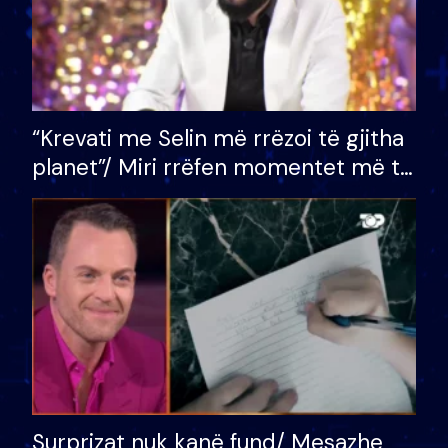
“Krevati me Selin më rrëzoi të gjitha
planet”/ Miri rrëfen momentet më të
bukura në shtëpinë e BB VIP: Do më
mungojë zilja e mëngjesit kur…
Surprizat nuk kanë fund/ Mesazhe