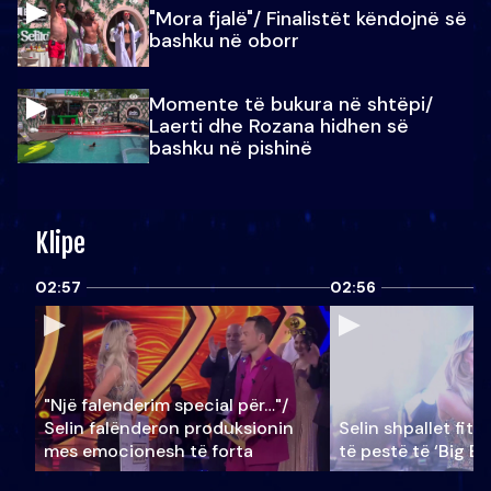
"Mora fjalë"/ Finalistët këndojnë së
bashku në oborr
Momente të bukura në shtëpi/
Laerti dhe Rozana hidhen së
bashku në pishinë
Klipe
02:57
02:56
"Një falenderim special për…"/
Selin falënderon produksionin
Selin shpallet fitu
mes emocionesh të forta
të pestë të ‘Big Br