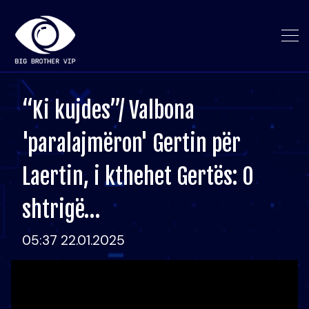
“Ki kujdes”/ Valbona
'paralajmëron' Gertin për
Laertin, i kthehet Gertës: O
shtrigë…
05:37 22.01.2025