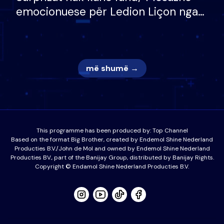
emocionuese për Ledion Liçon nga
nëna dhe fëmijët e tij, moderatori
nuk i mban dot lotët: Nuk meritoj…
më shumë →
This programme has been produced by:
Top Channel
Based on the format Big Brother, created by Endemol Shine Nederland
Producties B.V./John de Mol and owned by Endemol Shine Nederland
Producties BV., part of the Banijay Group, distributed by Banijay Rights.
Copyright © Endamol Shine Nederland Producties B.V.