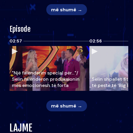
më shumë →
Episode
02:57
02:56
"Një falenderim special për…"/
Selin falënderon produksionin
Selin shpallet fitu
mes emocionesh të forta
të pestë të ‘Big Br
më shumë →
LAJME