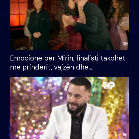
Emocione për Mirin, finalisti takohet
me prindërit, vajzën dhe
bashkëshorten: S’kemi ndonjë letër
divorci apo jo?