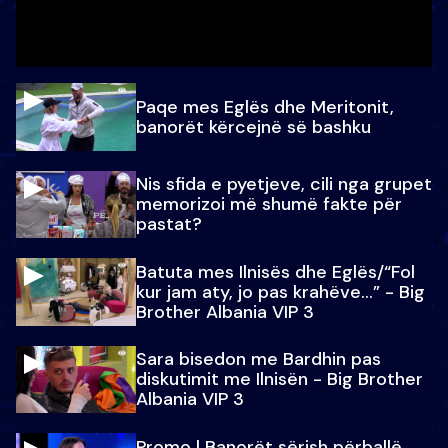
Paqe mes Eglës dhe Meritonit,
banorët kërcejnë së bashku
Nis sfida e pyetjeve, cili nga grupet
memorizoi më shumë fakte për
pastat?
Batuta mes Ilnisës dhe Eglës/“Fol
kur jam aty, jo pas krahëve…” - Big
Brother Albania VIP 3
Sara bisedon me Bardhin pas
diskutimit me Ilnisën - Big Brother
Albania VIP 3
Promo l Banorët sërish përballë