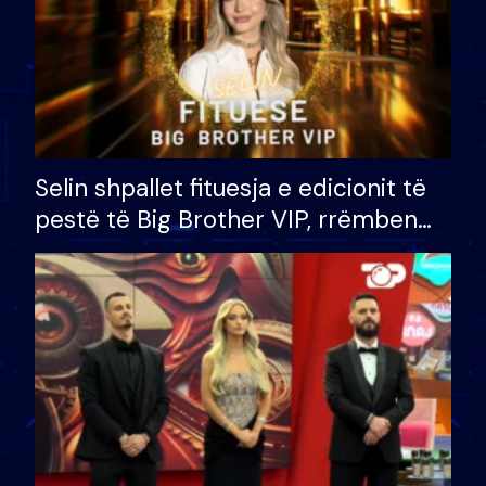
Selin shpallet fituesja e edicionit të
pestë të Big Brother VIP, rrëmben
çmimin e madh prej 100 mijë eurosh