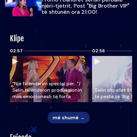
njëri-tjetrit, Post "Big Brother VIP"
të shtunën ora 21:00!
Klipe
02:57
02:56
"Një falenderim special për…"/
Selin falënderon produksionin
Selin shpallet fitu
mes emocionesh të forta
të pestë të ‘Big Br
më shumë →