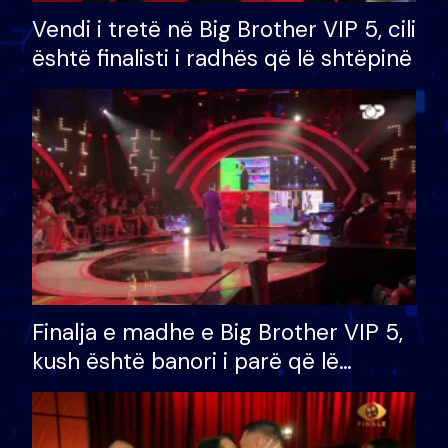
Vendi i tretë në Big Brother VIP 5, cili
është finalisti i radhës që lë shtëpinë
Finalja e madhe e Big Brother VIP 5,
kush është banori i parë që lë
shtëpinë dhe humb mundësinë për
të fituar çmimin e madh