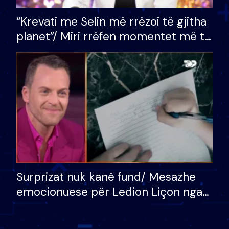
“Krevati me Selin më rrëzoi të gjitha
planet”/ Miri rrëfen momentet më të
bukura në shtëpinë e BB VIP: Do më
mungojë zilja e mëngjesit kur…
Surprizat nuk kanë fund/ Mesazhe
emocionuese për Ledion Liçon nga
nëna dhe fëmijët e tij, moderatori
nuk i mban dot lotët: Nuk meritoj…