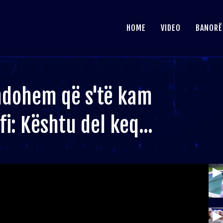
HOME
VIDEO
BANORË
ndohem që s'të kam
i: Kështu del keq...