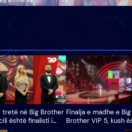
‘Big Brother Vip’
Vip"
i tretë në Big Brother
Finalja e madhe e Big
cili është finalisti i
Brother VIP 5, kush ë
 që lë shtëpinë
banori i parë që lë sh