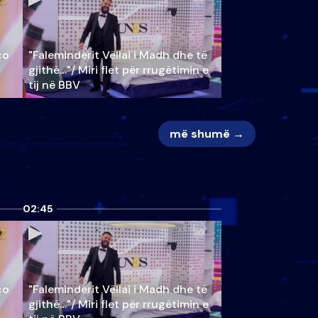
ço
"Faleminderit Vëllai i Madh dhe të
gjithë…"/ Miri flet për rrugëtimin e
tij në BBV
më shumë →
02:45
ço
"Faleminderit Vëllai i Madh dhe të
gjithë…"/ Miri flet për rrugëtimin e