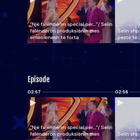
"Një falenderim special për…"/ Selin
falënderon produksionin mes
Selin shpa
emocionesh të forta
pestë të 
Episode
02:57
02:56
"Një falenderim special për…"/ Selin
falënderon produksionin mes
Selin shpa