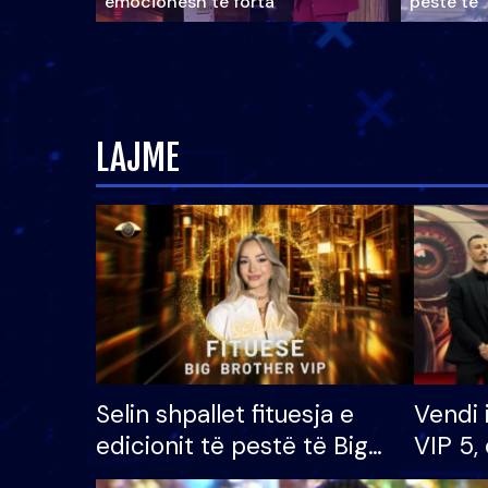
emocionesh të forta
pestë të 
LAJME
Selin shpallet fituesja e
Vendi 
edicionit të pestë të Big
VIP 5, 
Brother VIP, rrëmben
radhës