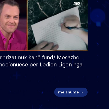
 për
S’kemi ndonjë letër divorci
adh
apo jo?
rprizat nuk kanë fund/ Mesazhe
ocionuese për Ledion Liçon nga
na dhe fëmijët e tij, moderatori
k i mban dot lotët: Nuk meritoj…
më shumë →