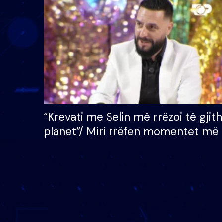
çmimin e madh prej 100
mijë eurosh
“Krevati me Selin më rrëzoi të gjit
planet”/ Miri rrëfen momentet më 
bukura në shtëpinë e BB VIP: Do 
mungojë zilja e mëngjesit kur…