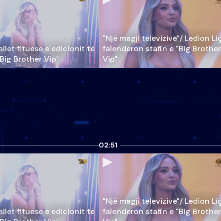
"Një magji televizive"/ Ledion Li
llet fituese e edicionit të
falenderon stafin e "Big Brother
‘Big Brother Vip’
Vip"
02:51
"Një magji televizive"/ Ledion Li
llet fituese e edicionit të
falenderon stafin e "Big Brother