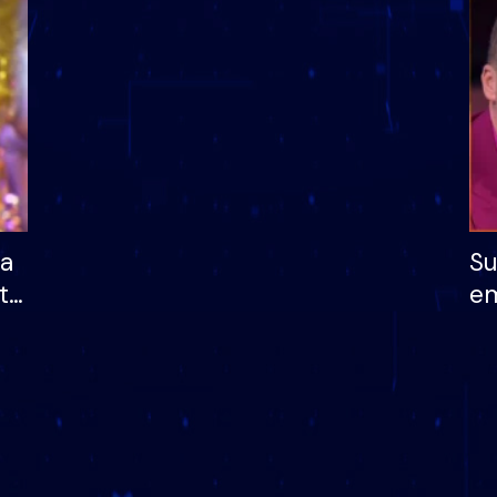
dhe humb mundësinë
të fituar çmimin e m
ha
Su
të
em
më
në
nu