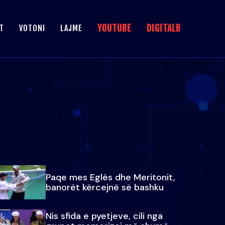
YOUTUBE
DIGITALB
T
VOTONI
LAJME
Paqe mes Eglës dhe Meritonit,
banorët kërcejnë së bashku
Nis sfida e pyetjeve, cili nga