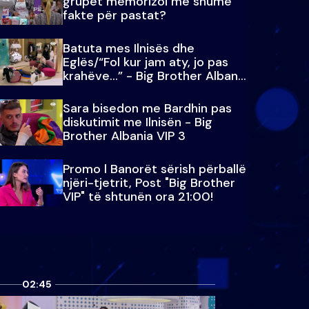
grupet memorizoi më shumë
fakte për pastat?
Batuta mes Ilnisës dhe
Eglës/“Fol kur jam aty, jo pas
krahëve…” - Big Brother Albania
VIP 3
Sara bisedon me Bardhin pas
diskutimit me Ilnisën - Big
Brother Albania VIP 3
Promo l Banorët sërish përballë
njëri-tjetrit, Post "Big Brother
VIP" të shtunën ora 21:00!
02:45