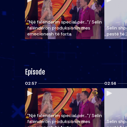
"Një falenderim special për…"/ Selin
falënderon produksionin mes
Selin shpa
emocionesh të forta
pestë të 
Episode
02:57
02:56
"Një falenderim special për…"/ Selin
falënderon produksionin mes
Selin shpa