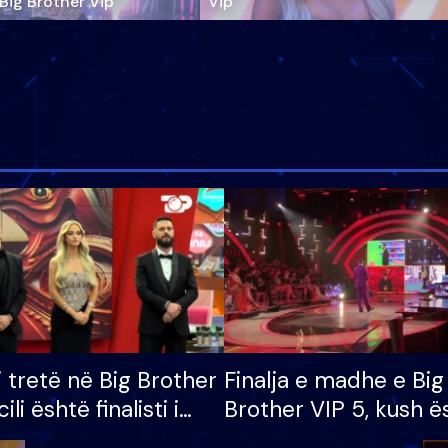
‘Big Brother Vip’
Vip"
i tretë në Big Brother
Finalja e madhe e Big
cili është finalisti i
Brother VIP 5, kush ë
 që lë shtëpinë
banori i parë që lë sh