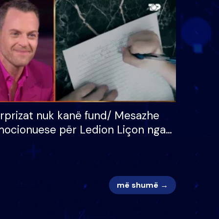
 për
S’kemi ndonjë letër divorci
adh
apo jo?
rprizat nuk kanë fund/ Mesazhe
ocionuese për Ledion Liçon nga
na dhe fëmijët e tij, moderatori
k i mban dot lotët: Nuk meritoj…
më shumë →