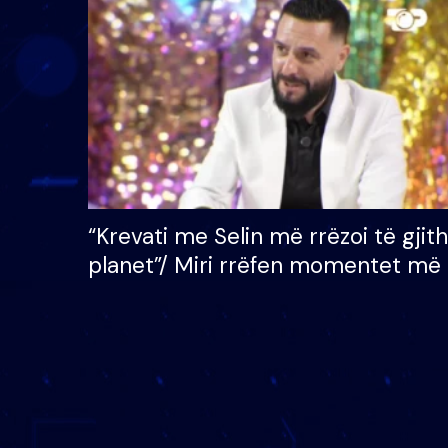
çmimin e madh prej 100
mijë eurosh
“Krevati me Selin më rrëzoi të gjit
planet”/ Miri rrëfen momentet më 
bukura në shtëpinë e BB VIP: Do 
mungojë zilja e mëngjesit kur…