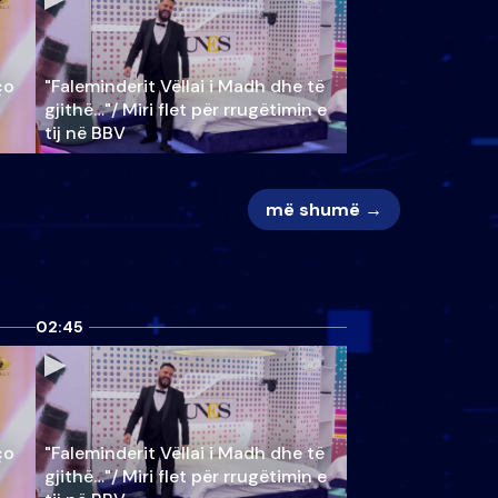
ço
"Faleminderit Vëllai i Madh dhe të
gjithë…"/ Miri flet për rrugëtimin e
tij në BBV
më shumë →
02:45
ço
"Faleminderit Vëllai i Madh dhe të
gjithë…"/ Miri flet për rrugëtimin e