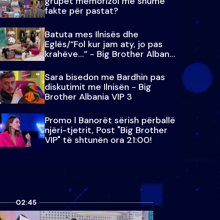
grupet memorizoi më shumë
fakte për pastat?
Batuta mes Ilnisës dhe
Eglës/“Fol kur jam aty, jo pas
krahëve…” - Big Brother Albania
VIP 3
Sara bisedon me Bardhin pas
diskutimit me Ilnisën - Big
Brother Albania VIP 3
Promo l Banorët sërish përballë
njëri-tjetrit, Post "Big Brother
VIP" të shtunën ora 21:00!
02:45