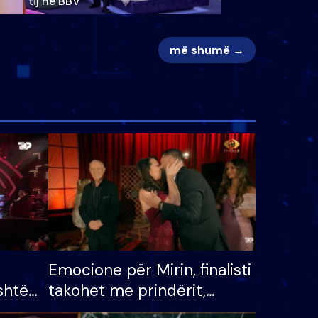
tij në BBV
më shumë →
Emocione për Mirin, finalisti
shtë
takohet me prindërit,
tëpinë
vajzën dhe bashkëshorten: