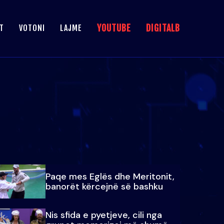
YOUTUBE
DIGITALB
T
VOTONI
LAJME
Paqe mes Eglës dhe Meritonit,
banorët kërcejnë së bashku
Nis sfida e pyetjeve, cili nga