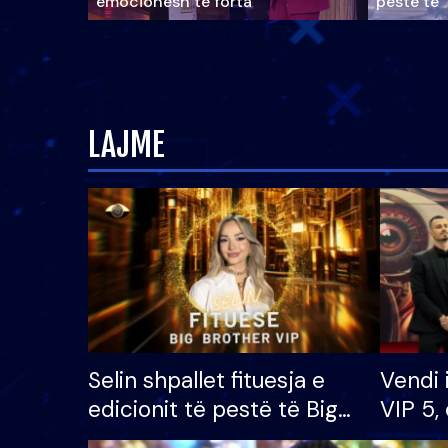
emocionesh të forta
pestë të 
LAJME
Selin shpallet fituesja e
Vendi 
edicionit të pestë të Big
VIP 5, 
Brother VIP, rrëmben
radhës