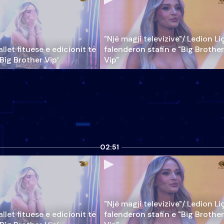
"Një magji televizive"/ Ledion Li
llet fituese e edicionit të
falenderon stafin e "Big Brother
‘Big Brother Vip’
Vip"
02:51
"Një magji televizive"/ Ledion Li
llet fituese e edicionit të
falenderon stafin e "Big Brother