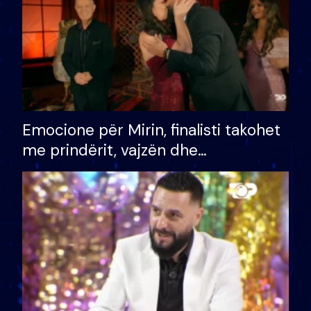
Emocione për Mirin, finalisti takohet
me prindërit, vajzën dhe
bashkëshorten: S’kemi ndonjë letër
divorci apo jo?