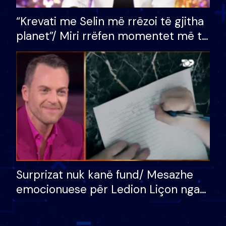
“Krevati me Selin më rrëzoi të gjitha
planet”/ Miri rrëfen momentet më të
bukura në shtëpinë e BB VIP: Do më
mungojë zilja e mëngjesit kur…
Surprizat nuk kanë fund/ Mesazhe
emocionuese për Ledion Liçon nga
nëna dhe fëmijët e tij, moderatori
nuk i mban dot lotët: Nuk meritoj…