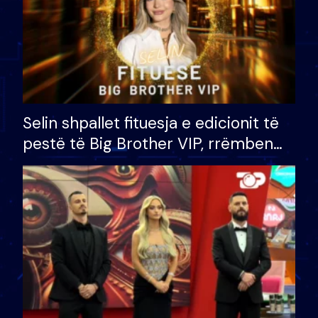
Selin shpallet fituesja e edicionit të
pestë të Big Brother VIP, rrëmben
çmimin e madh prej 100 mijë eurosh