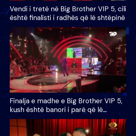
Vendi i tretë në Big Brother VIP 5, cili
është finalisti i radhës që lë shtëpinë
Finalja e madhe e Big Brother VIP 5,
kush është banori i parë që lë
shtëpinë dhe humb mundësinë për
të fituar çmimin e madh