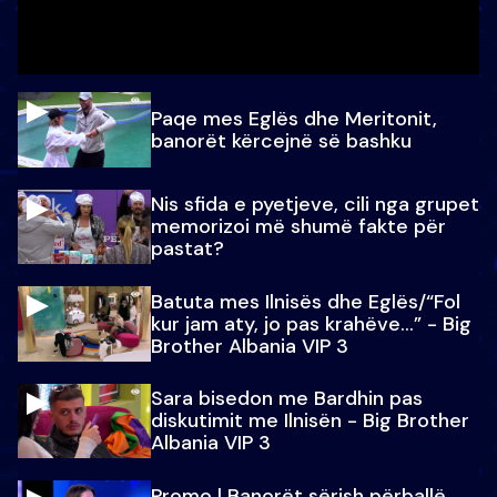
Paqe mes Eglës dhe Meritonit,
banorët kërcejnë së bashku
Nis sfida e pyetjeve, cili nga grupet
memorizoi më shumë fakte për
pastat?
Batuta mes Ilnisës dhe Eglës/“Fol
kur jam aty, jo pas krahëve…” - Big
Brother Albania VIP 3
Sara bisedon me Bardhin pas
diskutimit me Ilnisën - Big Brother
Albania VIP 3
Promo l Banorët sërish përballë