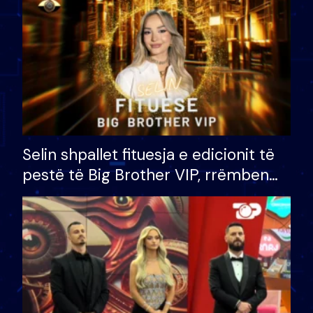
Selin shpallet fituesja e edicionit të
pestë të Big Brother VIP, rrëmben
çmimin e madh prej 100 mijë eurosh