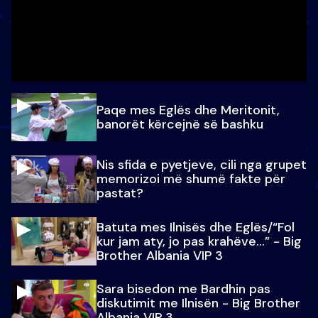
Paqe mes Eglës dhe Meritonit,
banorët kërcejnë së bashku
Nis sfida e pyetjeve, cili nga grupet
memorizoi më shumë fakte për
pastat?
Batuta mes Ilnisës dhe Eglës/“Fol
kur jam aty, jo pas krahëve…” - Big
Brother Albania VIP 3
Sara bisedon me Bardhin pas
diskutimit me Ilnisën - Big Brother
Albania VIP 3