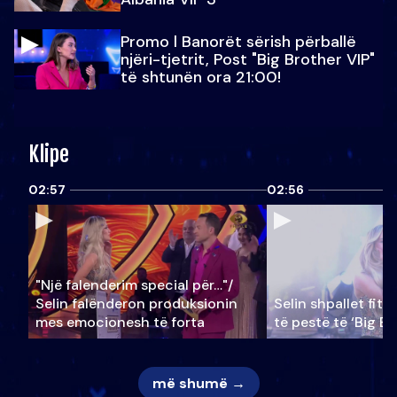
Promo l Banorët sërish përballë
njëri-tjetrit, Post "Big Brother VIP"
të shtunën ora 21:00!
Klipe
02:57
02:56
"Një falenderim special për…"/
Selin falënderon produksionin
Selin shpallet fitu
mes emocionesh të forta
të pestë të ‘Big Br
më shumë →