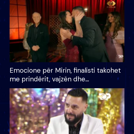
të fituar çmimin e madh
Emocione për Mirin, finalisti takohet
me prindërit, vajzën dhe
bashkëshorten: S’kemi ndonjë letër
divorci apo jo?