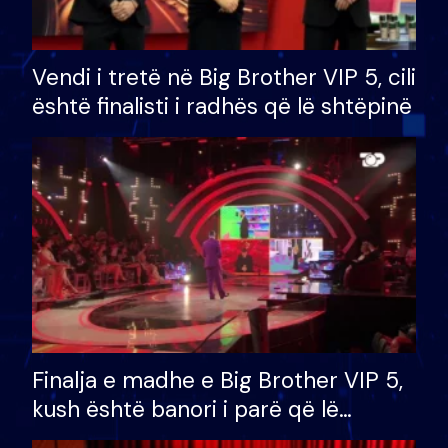
Vendi i tretë në Big Brother VIP 5, cili
është finalisti i radhës që lë shtëpinë
Finalja e madhe e Big Brother VIP 5,
kush është banori i parë që lë
shtëpinë dhe humb mundësinë për