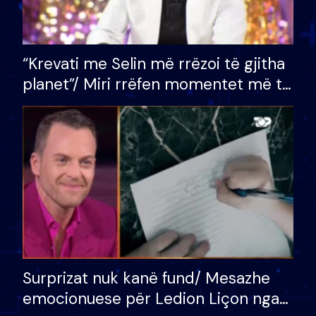
“Krevati me Selin më rrëzoi të gjitha
planet”/ Miri rrëfen momentet më të
bukura në shtëpinë e BB VIP: Do më
mungojë zilja e mëngjesit kur…
Surprizat nuk kanë fund/ Mesazhe
emocionuese për Ledion Liçon nga