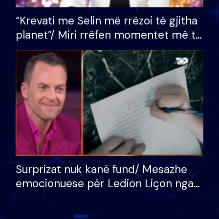
“Krevati me Selin më rrëzoi të gjitha
planet”/ Miri rrëfen momentet më të
bukura në shtëpinë e BB VIP: Do më
mungojë zilja e mëngjesit kur…
Surprizat nuk kanë fund/ Mesazhe
emocionuese për Ledion Liçon nga
nëna dhe fëmijët e tij, moderatori
nuk i mban dot lotët: Nuk meritoj…