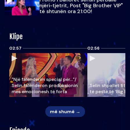
njëri-tjetrit, Post "Big Brother VIP"
të shtunën ora 21:00!
Klipe
02:57
02:56
"Një falenderim special për…"/
Selin falënderon produksionin
Selin shpallet fitu
mes emocionesh të forta
të pestë të ‘Big Br
më shumë →