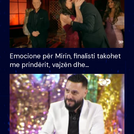
Emocione për Mirin, finalisti takohet
me prindërit, vajzën dhe
bashkëshorten: S’kemi ndonjë letër
divorci apo jo?