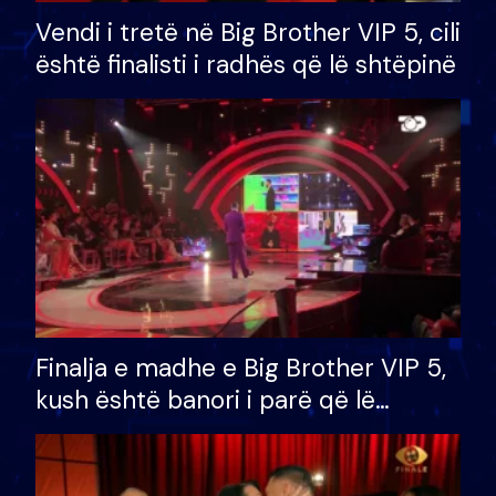
Vendi i tretë në Big Brother VIP 5, cili
është finalisti i radhës që lë shtëpinë
Finalja e madhe e Big Brother VIP 5,
kush është banori i parë që lë
shtëpinë dhe humb mundësinë për
të fituar çmimin e madh