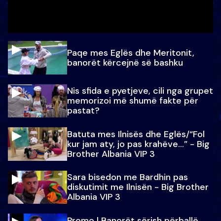
Paqe mes Eglës dhe Meritonit,
banorët kërcejnë së bashku
Nis sfida e pyetjeve, cili nga grupet
memorizoi më shumë fakte për
pastat?
Batuta mes Ilnisës dhe Eglës/“Fol
kur jam aty, jo pas krahëve…” - Big
Brother Albania VIP 3
Sara bisedon me Bardhin pas
diskutimit me Ilnisën - Big Brother
Albania VIP 3
Promo l Banorët sërish përballë