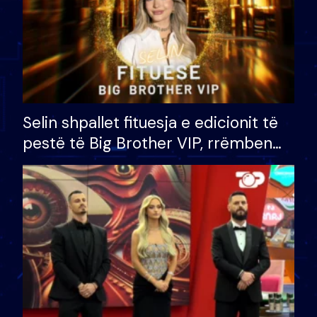
Selin shpallet fituesja e edicionit të
pestë të Big Brother VIP, rrëmben
çmimin e madh prej 100 mijë eurosh