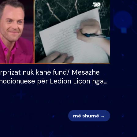
 për
S’kemi ndonjë letër divorci
adh
apo jo?
rprizat nuk kanë fund/ Mesazhe
ocionuese për Ledion Liçon nga
na dhe fëmijët e tij, moderatori
k i mban dot lotët: Nuk meritoj…
më shumë →