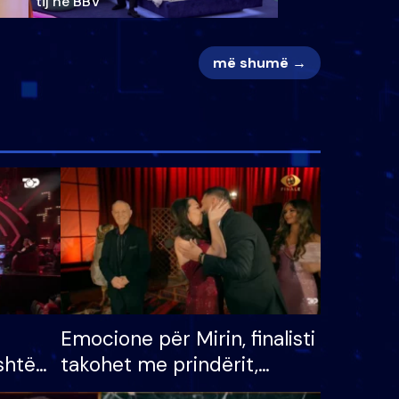
tij në BBV
më shumë →
Emocione për Mirin, finalisti
shtë
takohet me prindërit,
tëpinë
vajzën dhe bashkëshorten: