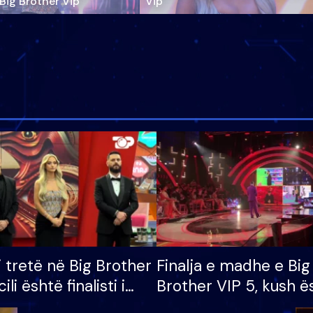
‘Big Brother Vip’
Vip"
i tretë në Big Brother
Finalja e madhe e Big
cili është finalisti i
Brother VIP 5, kush ë
 që lë shtëpinë
banori i parë që lë sh