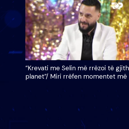
çmimin e madh prej 100
mijë eurosh
“Krevati me Selin më rrëzoi të gjit
planet”/ Miri rrëfen momentet më 
bukura në shtëpinë e BB VIP: Do 
mungojë zilja e mëngjesit kur…