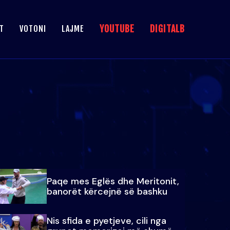
YOUTUBE
DIGITALB
T
VOTONI
LAJME
Paqe mes Eglës dhe Meritonit,
banorët kërcejnë së bashku
Nis sfida e pyetjeve, cili nga