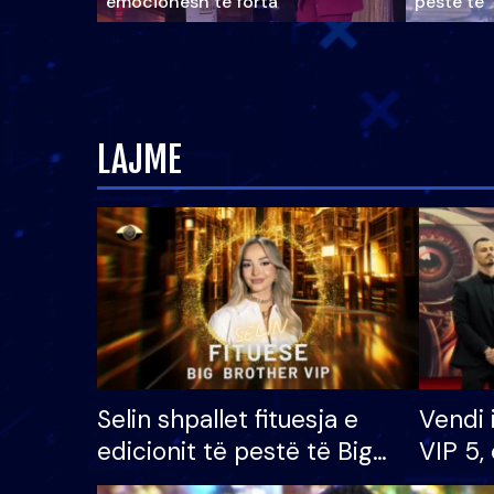
emocionesh të forta
pestë të 
LAJME
Selin shpallet fituesja e
Vendi 
edicionit të pestë të Big
VIP 5, 
Brother VIP, rrëmben
radhës