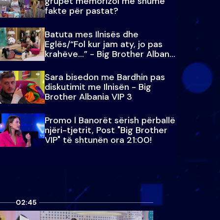
grupet memorizoi më shumë
fakte për pastat?
Batuta mes Ilnisës dhe
Eglës/“Fol kur jam aty, jo pas
krahëve…” - Big Brother Albania
VIP 3
Sara bisedon me Bardhin pas
diskutimit me Ilnisën - Big
Brother Albania VIP 3
Promo l Banorët sërish përballë
njëri-tjetrit, Post "Big Brother
VIP" të shtunën ora 21:00!
02:45