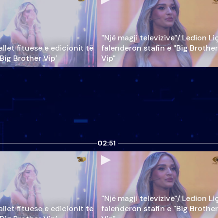
"Një magji televizive"/ Ledion Li
llet fituese e edicionit të
falenderon stafin e "Big Brother
‘Big Brother Vip’
Vip"
02:51
"Një magji televizive"/ Ledion Li
llet fituese e edicionit të
falenderon stafin e "Big Brother