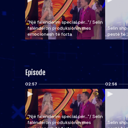
"Një falenderim special për…"/ Selin
falënderon produksionin mes
Selin shpa
emocionesh të forta
pestë të 
Episode
02:57
02:56
"Një falenderim special për…"/ Selin
falënderon produksionin mes
Selin shpa