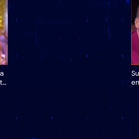
dhe humb mundësinë
të fituar çmimin e m
ha
Su
të
em
më
në
nu