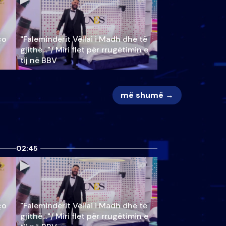
ço
"Faleminderit Vëllai i Madh dhe të
gjithë…"/ Miri flet për rrugëtimin e
tij në BBV
më shumë →
02:45
ço
"Faleminderit Vëllai i Madh dhe të
gjithë…"/ Miri flet për rrugëtimin e