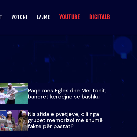
YOUTUBE
DIGITALB
T
VOTONI
LAJME
Paqe mes Eglës dhe Meritonit,
banorët kërcejnë së bashku
Nis sfida e pyetjeve, cili nga
grupet memorizoi më shumë
fakte për pastat?