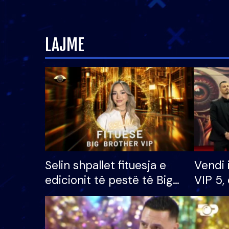
LAJME
Selin shpallet fituesja e
Vendi 
edicionit të pestë të Big
VIP 5, 
Brother VIP, rrëmben
radhës
çmimin e madh prej 100
mijë eurosh