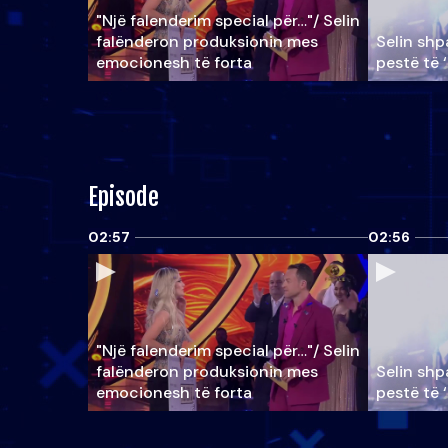
"Një falenderim special për…"/ Selin
falënderon produksionin mes
Selin shpa
emocionesh të forta
pestë të 
Episode
02:57
02:56
"Një falenderim special për…"/ Selin
falënderon produksionin mes
Selin shpa
emocionesh të forta
pestë të 