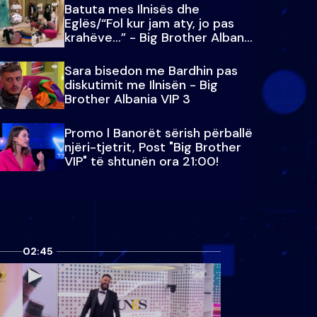
Batuta mes Ilnisës dhe
Eglës/“Fol kur jam aty, jo pas
krahëve…” - Big Brother Albania
VIP 3
Sara bisedon me Bardhin pas
diskutimit me Ilnisën - Big
Brother Albania VIP 3
Promo l Banorët sërish përballë
njëri-tjetrit, Post "Big Brother
VIP" të shtunën ora 21:00!
02:45