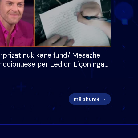
rprizat nuk kanë fund/ Mesazhe
ocionuese për Ledion Liçon nga
na dhe fëmijët e tij, moderatori
k i mban dot lotët: Nuk meritoj…
më shumë →