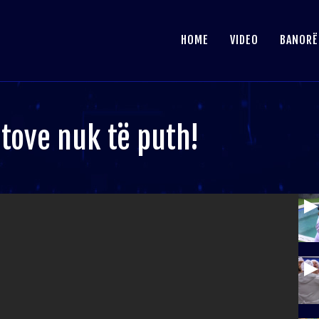
HOME
VIDEO
BANORË
itove nuk të puth!