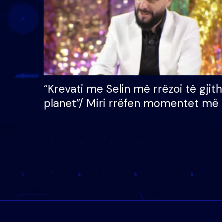
“Krevati me Selin më rrëzoi të gjit
planet”/ Miri rrëfen momentet më 
bukura në shtëpinë e BB VIP: Do 
mungojë zilja e mëngjesit kur…