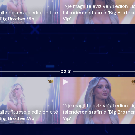
"Një magji televizive"/ Ledion Li
llet fituese e edicionit të
falenderon stafin e "Big Brother
‘Big Brother Vip’
Vip"
02:51
"Një magji televizive"/ Ledion Li
llet fituese e edicionit të
falenderon stafin e "Big Brother
‘Big Brother Vip’
Vip"