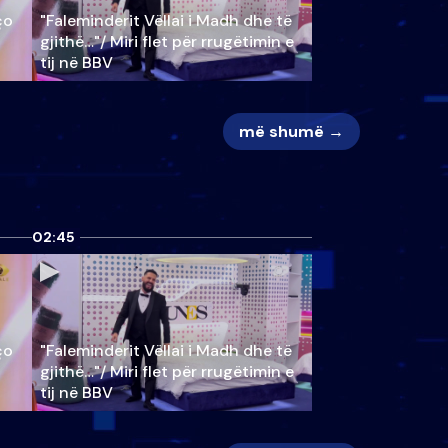
ço
"Faleminderit Vëllai i Madh dhe të
gjithë…"/ Miri flet për rrugëtimin e
tij në BBV
më shumë →
02:45
ço
"Faleminderit Vëllai i Madh dhe të
gjithë…"/ Miri flet për rrugëtimin e
tij në BBV