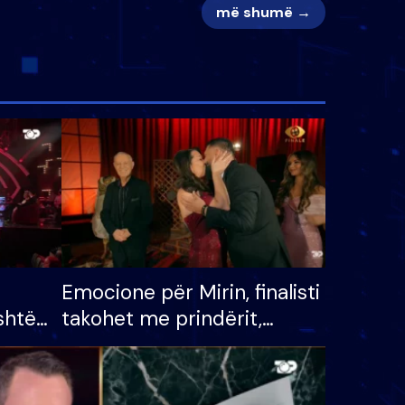
më shumë →
Emocione për Mirin, finalisti
shtë
takohet me prindërit,
tëpinë
vajzën dhe bashkëshorten:
 për
S’kemi ndonjë letër divorci
adh
apo jo?