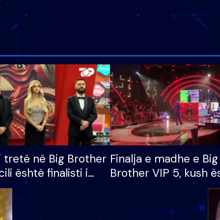
i tretë në Big Brother
Finalja e madhe e Big
cili është finalisti i
Brother VIP 5, kush ë
 që lë shtëpinë
banori i parë që lë sh
dhe humb mundësinë
të fituar çmimin e m