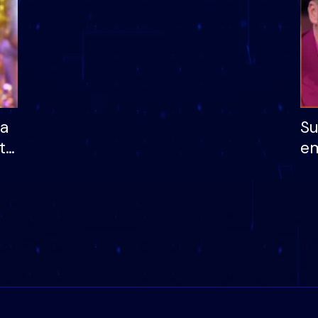
ha
Su
të
em
më
në
nu