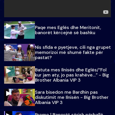
Paqe mes Eglës dhe Meritonit,
banorët kërcejnë së bashku
Nis sfida e pyetjeve, cili nga grupet
memorizoi më shumë fakte për
pastat?
Batuta mes Ilnisës dhe Eglës/“Fol
kur jam aty, jo pas krahëve…” - Big
Brother Albania VIP 3
Sara bisedon me Bardhin pas
diskutimit me Ilnisën - Big Brother
Albania VIP 3
Promo l Banorët sërish përballë