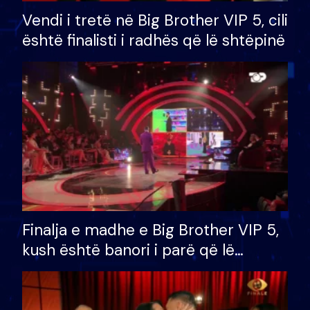
Vendi i tretë në Big Brother VIP 5, cili
është finalisti i radhës që lë shtëpinë
Finalja e madhe e Big Brother VIP 5,
kush është banori i parë që lë
shtëpinë dhe humb mundësinë për
të fituar çmimin e madh