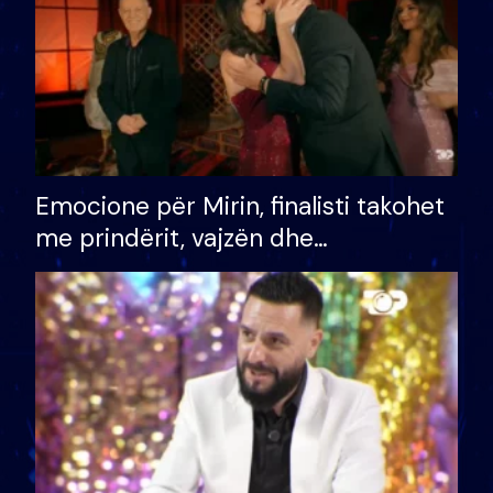
Emocione për Mirin, finalisti takohet
me prindërit, vajzën dhe
bashkëshorten: S’kemi ndonjë letër
divorci apo jo?