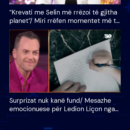
“Krevati me Selin më rrëzoi të gjitha
planet”/ Miri rrëfen momentet më të
bukura në shtëpinë e BB VIP: Do më
mungojë zilja e mëngjesit kur…
Surprizat nuk kanë fund/ Mesazhe
emocionuese për Ledion Liçon nga
nëna dhe fëmijët e tij, moderatori
nuk i mban dot lotët: Nuk meritoj…