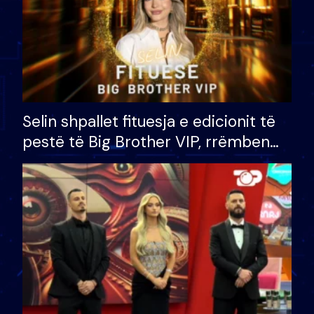
Selin shpallet fituesja e edicionit të
pestë të Big Brother VIP, rrëmben
çmimin e madh prej 100 mijë eurosh