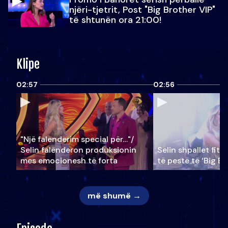
njëri-tjetrit, Post "Big Brother VIP"
të shtunën ora 21:00!
Klipe
02:57
02:56
"Një falenderim special për…"/
Selin falënderon produksionin
Selin shpallet fitu
mes emocionesh të forta
të pestë të ‘Big Br
më shumë →