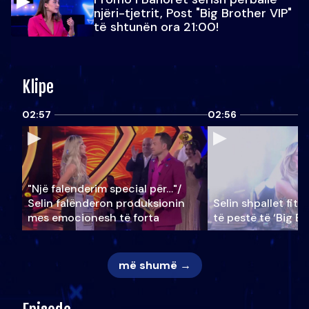
njëri-tjetrit, Post "Big Brother VIP"
të shtunën ora 21:00!
Klipe
02:57
02:56
"Një falenderim special për…"/
Selin falënderon produksionin
Selin shpallet fitu
mes emocionesh të forta
të pestë të ‘Big Br
më shumë →