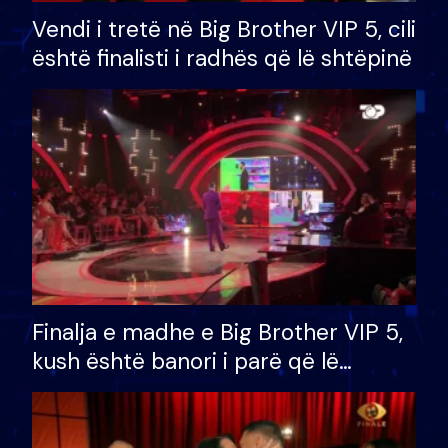
Vendi i tretë në Big Brother VIP 5, cili
është finalisti i radhës që lë shtëpinë
Finalja e madhe e Big Brother VIP 5,
kush është banori i parë që lë
shtëpinë dhe humb mundësinë për
të fituar çmimin e madh