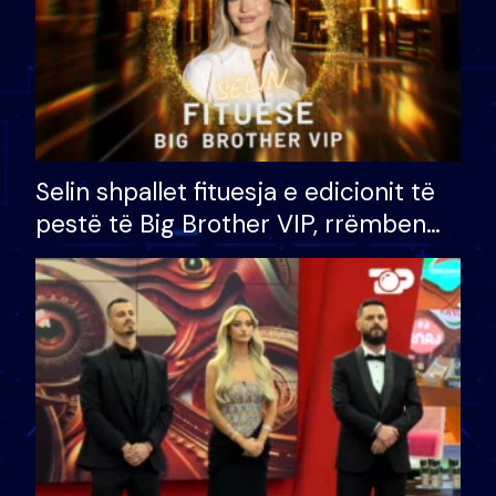
Selin shpallet fituesja e edicionit të
pestë të Big Brother VIP, rrëmben
çmimin e madh prej 100 mijë eurosh