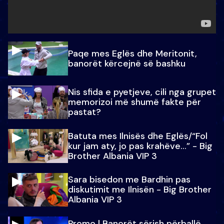
Paqe mes Eglës dhe Meritonit,
banorët kërcejnë së bashku
Nis sfida e pyetjeve, cili nga grupet
memorizoi më shumë fakte për
pastat?
Batuta mes Ilnisës dhe Eglës/“Fol
kur jam aty, jo pas krahëve…” - Big
Brother Albania VIP 3
Sara bisedon me Bardhin pas
diskutimit me Ilnisën - Big Brother
Albania VIP 3
Promo l Banorët sërish përballë