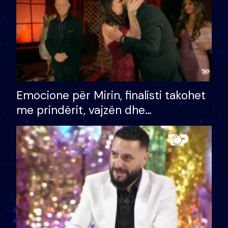
Emocione për Mirin, finalisti takohet
me prindërit, vajzën dhe
bashkëshorten: S’kemi ndonjë letër
divorci apo jo?