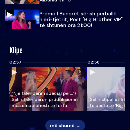
Promo l Banorët sërish përballë
njëri-tjetrit, Post "Big Brother VIP"
të shtunën ora 21:00!
Klipe
02:57
02:56
"Një falenderim special për…"/
Selin falënderon produksionin
Selin shpallet fitu
mes emocionesh të forta
të pestë të ‘Big Br
më shumë →