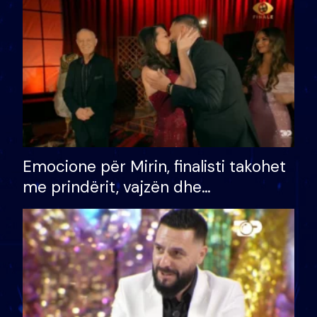
të fituar çmimin e madh
Emocione për Mirin, finalisti takohet
me prindërit, vajzën dhe
bashkëshorten: S’kemi ndonjë letër
divorci apo jo?