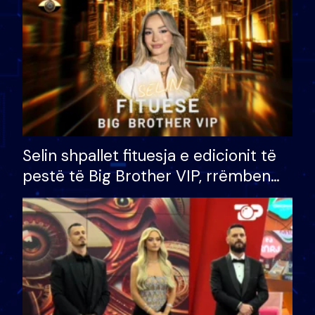
Selin shpallet fituesja e edicionit të
pestë të Big Brother VIP, rrëmben
çmimin e madh prej 100 mijë eurosh