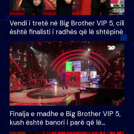
Vendi i tretë në Big Brother VIP 5, cili
është finalisti i radhës që lë shtëpinë
Finalja e madhe e Big Brother VIP 5,
kush është banori i parë që lë
shtëpinë dhe humb mundësinë për