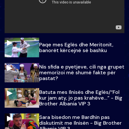
Paqe mes Eglës dhe Meritonit,
banorët kërcejnë së bashku
Nis sfida e pyetjeve, cili nga grupet
memorizoi më shumë fakte për
pastat?
Batuta mes Ilnisës dhe Eglës/“Fol
kur jam aty, jo pas krahëve…” - Big
Brother Albania VIP 3
Sara bisedon me Bardhin pas
diskutimit me Ilnisën - Big Brother
Albania VIP 3