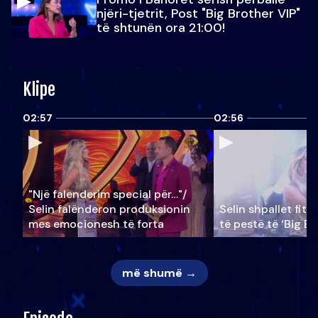
njëri-tjetrit, Post "Big Brother VIP"
të shtunën ora 21:00!
Klipe
02:57
02:56
"Një falenderim special për…"/
Selin falënderon produksionin
Selin shpallet fitu
mes emocionesh të forta
të pestë të ‘Big Br
më shumë →