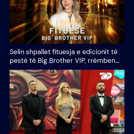
Selin shpallet fituesja e edicionit të
pestë të Big Brother VIP, rrëmben
çmimin e madh prej 100 mijë eurosh