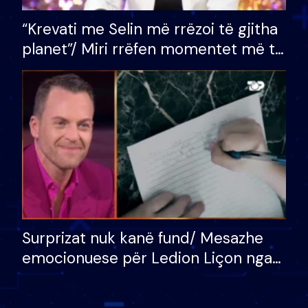
“Krevati me Selin më rrëzoi të gjitha
planet”/ Miri rrëfen momentet më të
bukura në shtëpinë e BB VIP: Do më
mungojë zilja e mëngjesit kur…
Surprizat nuk kanë fund/ Mesazhe
emocionuese për Ledion Liçon nga
nëna dhe fëmijët e tij, moderatori
nuk i mban dot lotët: Nuk meritoj…