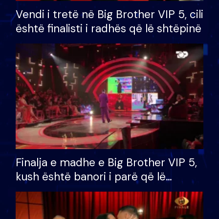
Vendi i tretë në Big Brother VIP 5, cili
është finalisti i radhës që lë shtëpinë
Finalja e madhe e Big Brother VIP 5,
kush është banori i parë që lë
shtëpinë dhe humb mundësinë për
të fituar çmimin e madh