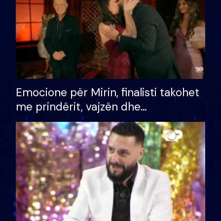
Emocione për Mirin, finalisti takohet
me prindërit, vajzën dhe
bashkëshorten: S’kemi ndonjë letër
divorci apo jo?