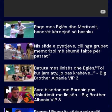
Paqe mes Eglës dhe Meritonit,
banorët kërcejnë së bashku
Nis sfida e pyetjeve, cili nga grupet
memorizoi më shumë fakte për
pastat?
Batuta mes Ilnisës dhe Eglës/“Fol
kur jam aty, jo pas krahëve…” - Big
Brother Albania VIP 3
Sara bisedon me Bardhin pas
diskutimit me Ilnisën - Big Brother
Albania VIP 3
Promo l Banorët sërish përballë