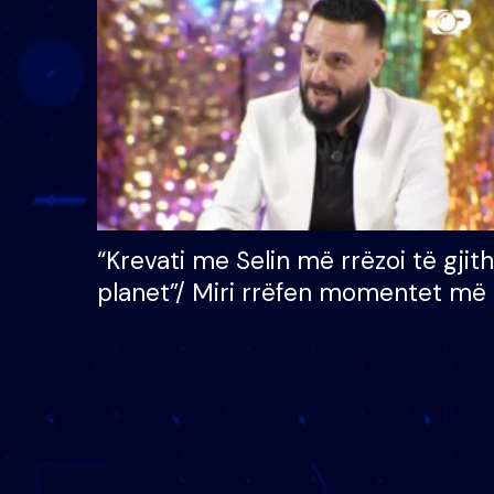
çmimin e madh prej 100
mijë eurosh
“Krevati me Selin më rrëzoi të gjit
planet”/ Miri rrëfen momentet më 
bukura në shtëpinë e BB VIP: Do 
mungojë zilja e mëngjesit kur…