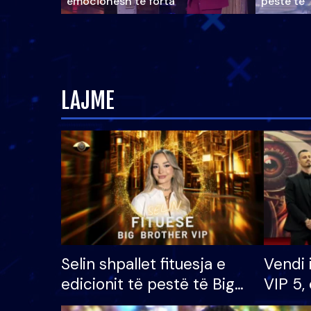
emocionesh të forta
pestë të 
LAJME
Selin shpallet fituesja e
Vendi 
edicionit të pestë të Big
VIP 5, 
Brother VIP, rrëmben
radhës