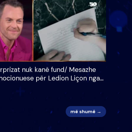
 për
S’kemi ndonjë letër divorci
adh
apo jo?
rprizat nuk kanë fund/ Mesazhe
ocionuese për Ledion Liçon nga
na dhe fëmijët e tij, moderatori
k i mban dot lotët: Nuk meritoj…
më shumë →