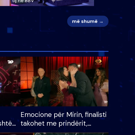
tij në BBV
më shumë →
Emocione për Mirin, finalisti
shtë
takohet me prindërit,
tëpinë
vajzën dhe bashkëshorten: