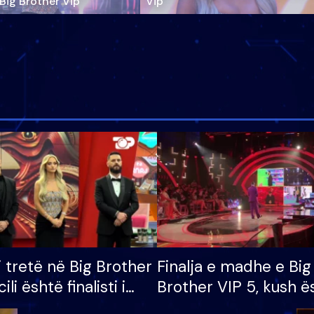
‘Big Brother Vip’
Vip"
i tretë në Big Brother
Finalja e madhe e Big
cili është finalisti i
Brother VIP 5, kush ë
 që lë shtëpinë
banori i parë që lë sh