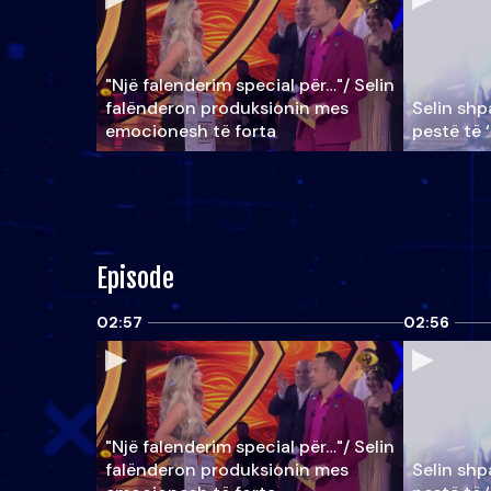
"Një falenderim special për…"/ Selin
falënderon produksionin mes
Selin shpa
emocionesh të forta
pestë të 
Episode
02:57
02:56
"Një falenderim special për…"/ Selin
falënderon produksionin mes
Selin shpa