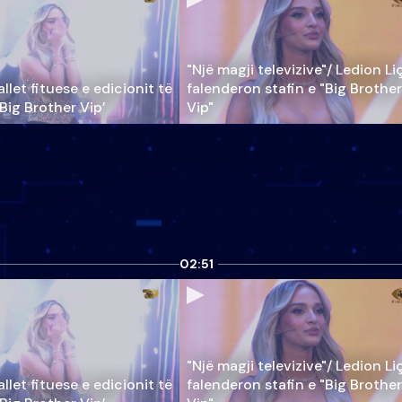
"Një magji televizive"/ Ledion Li
llet fituese e edicionit të
falenderon stafin e "Big Brother
‘Big Brother Vip’
Vip"
02:51
"Një magji televizive"/ Ledion Li
llet fituese e edicionit të
falenderon stafin e "Big Brother