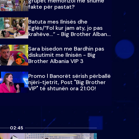
grupet memorizoi më shumë
fakte për pastat?
Batuta mes Ilnisës dhe
Eglës/“Fol kur jam aty, jo pas
krahëve…” - Big Brother Albania
VIP 3
Sara bisedon me Bardhin pas
diskutimit me Ilnisën - Big
Brother Albania VIP 3
Promo l Banorët sërish përballë
njëri-tjetrit, Post "Big Brother
VIP" të shtunën ora 21:00!
02:45