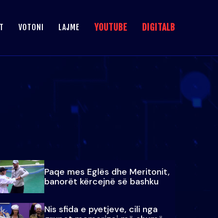
YOUTUBE
DIGITALB
T
VOTONI
LAJME
Paqe mes Eglës dhe Meritonit,
banorët kërcejnë së bashku
Nis sfida e pyetjeve, cili nga