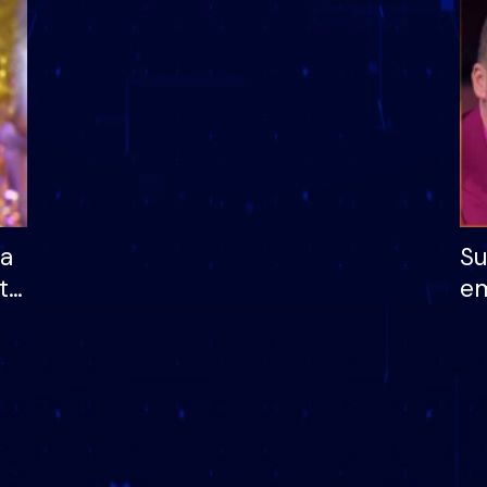
dhe humb mundësinë
të fituar çmimin e m
ha
Su
të
em
më
në
nu