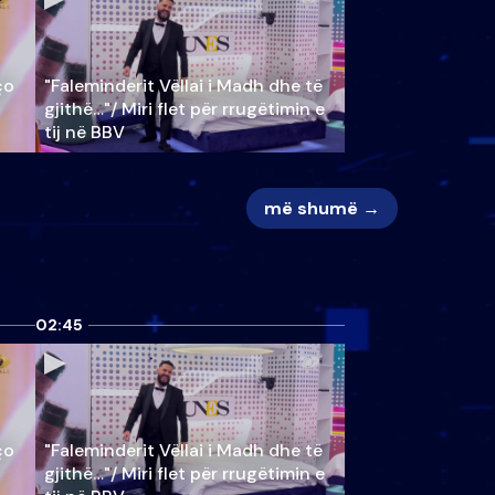
ço
"Faleminderit Vëllai i Madh dhe të
gjithë…"/ Miri flet për rrugëtimin e
tij në BBV
më shumë →
02:45
ço
"Faleminderit Vëllai i Madh dhe të
gjithë…"/ Miri flet për rrugëtimin e