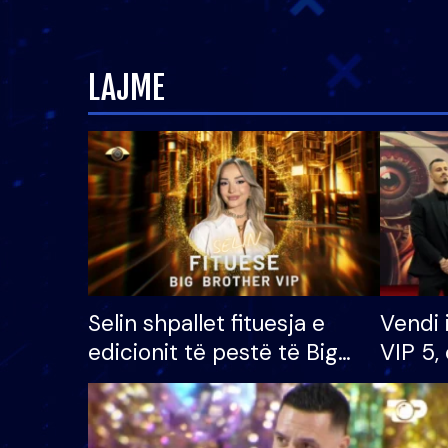
LAJME
Selin shpallet fituesja e
Vendi 
edicionit të pestë të Big
VIP 5, 
Brother VIP, rrëmben
radhës
çmimin e madh prej 100
mijë eurosh