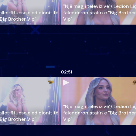
"Një magji televizive"/ Ledion Li
llet fituese e edicionit të
falenderon stafin e "Big Brother
‘Big Brother Vip’
Vip"
02:51
"Një magji televizive"/ Ledion Li
llet fituese e edicionit të
falenderon stafin e "Big Brother
‘Big Brother Vip’
Vip"