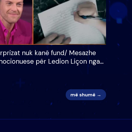
rprizat nuk kanë fund/ Mesazhe
ocionuese për Ledion Liçon nga
na dhe fëmijët e tij, moderatori
k i mban dot lotët: Nuk meritoj…
më shumë →