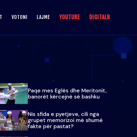
YOUTUBE
DIGITALB
T
VOTONI
LAJME
Paqe mes Eglës dhe Meritonit,
banorët kërcejnë së bashku
Nis sfida e pyetjeve, cili nga
grupet memorizoi më shumë
fakte për pastat?