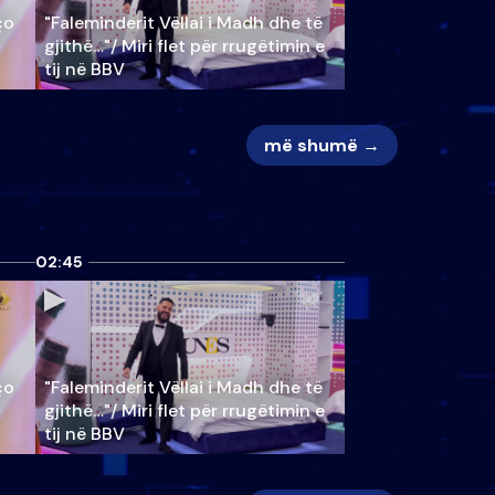
ço
"Faleminderit Vëllai i Madh dhe të
gjithë…"/ Miri flet për rrugëtimin e
tij në BBV
më shumë →
02:45
ço
"Faleminderit Vëllai i Madh dhe të
gjithë…"/ Miri flet për rrugëtimin e
tij në BBV