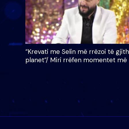
“Krevati me Selin më rrëzoi të gjit
planet”/ Miri rrëfen momentet më 
bukura në shtëpinë e BB VIP: Do 
mungojë zilja e mëngjesit kur…