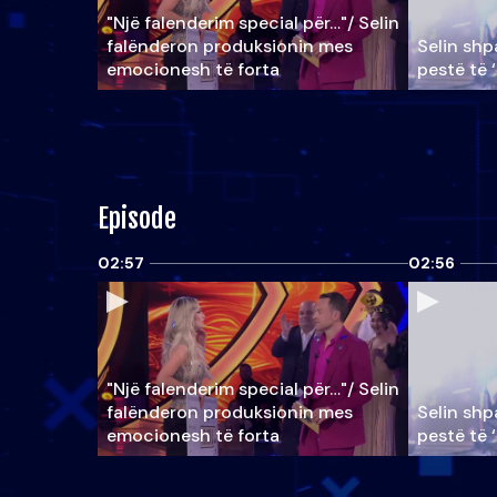
"Një falenderim special për…"/ Selin
falënderon produksionin mes
Selin shpa
emocionesh të forta
pestë të 
Episode
02:57
02:56
"Një falenderim special për…"/ Selin
falënderon produksionin mes
Selin shpa
emocionesh të forta
pestë të 