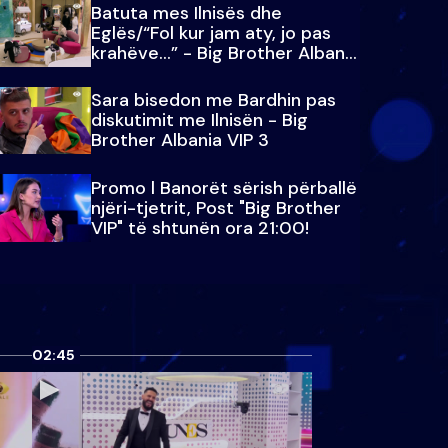
Batuta mes Ilnisës dhe
Eglës/“Fol kur jam aty, jo pas
krahëve…” - Big Brother Albania
VIP 3
Sara bisedon me Bardhin pas
diskutimit me Ilnisën - Big
Brother Albania VIP 3
Promo l Banorët sërish përballë
njëri-tjetrit, Post "Big Brother
VIP" të shtunën ora 21:00!
02:45