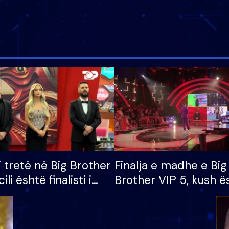
i tretë në Big Brother
Finalja e madhe e Big
cili është finalisti i
Brother VIP 5, kush ë
 që lë shtëpinë
banori i parë që lë sh
dhe humb mundësinë
të fituar çmimin e m