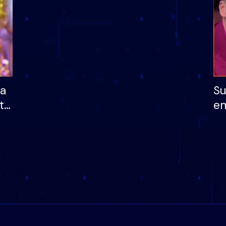
ha
Su
të
em
më
në
nu