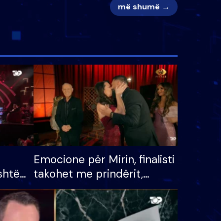
më shumë →
Emocione për Mirin, finalisti
shtë
takohet me prindërit,
tëpinë
vajzën dhe bashkëshorten:
 për
S’kemi ndonjë letër divorci
adh
apo jo?