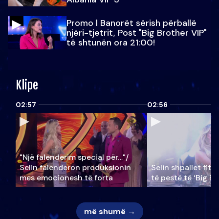
Promo l Banorët sërish përballë
njëri-tjetrit, Post "Big Brother VIP"
të shtunën ora 21:00!
Klipe
02:57
02:56
"Një falenderim special për…"/
Selin falënderon produksionin
Selin shpallet fitu
mes emocionesh të forta
të pestë të ‘Big Br
më shumë →