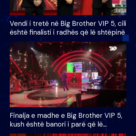
Vendi i tretë në Big Brother VIP 5, cili
është finalisti i radhës që lë shtëpinë
Finalja e madhe e Big Brother VIP 5,
kush është banori i parë që lë
shtëpinë dhe humb mundësinë për