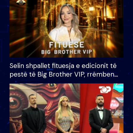
Selin shpallet fituesja e edicionit të
pestë të Big Brother VIP, rrëmben
çmimin e madh prej 100 mijë eurosh