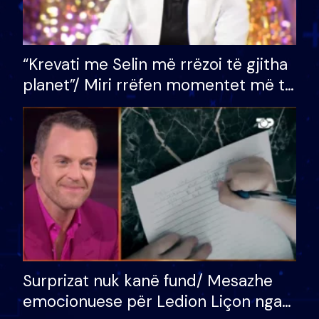
“Krevati me Selin më rrëzoi të gjitha
planet”/ Miri rrëfen momentet më të
bukura në shtëpinë e BB VIP: Do më
mungojë zilja e mëngjesit kur…
Surprizat nuk kanë fund/ Mesazhe
emocionuese për Ledion Liçon nga