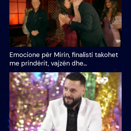
Emocione për Mirin, finalisti takohet
me prindërit, vajzën dhe
bashkëshorten: S’kemi ndonjë letër
divorci apo jo?