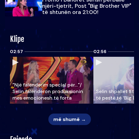
njëri-tjetrit, Post "Big Brother VIP"
të shtunën ora 21:00!
Klipe
02:57
02:56
"Një falenderim special për…"/
Selin falënderon produksionin
Selin shpallet fitu
mes emocionesh të forta
të pestë të ‘Big Br
më shumë →