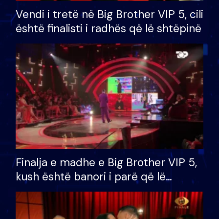
Vendi i tretë në Big Brother VIP 5, cili
është finalisti i radhës që lë shtëpinë
Finalja e madhe e Big Brother VIP 5,
kush është banori i parë që lë
shtëpinë dhe humb mundësinë për
të fituar çmimin e madh