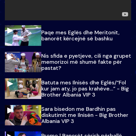
Paqe mes Eglës dhe Meritonit,
banorët kërcejnë së bashku
Nis sfida e pyetjeve, cili nga grupet
memorizoi më shumë fakte për
pastat?
Batuta mes Ilnisës dhe Eglës/“Fol
kur jam aty, jo pas krahëve…” - Big
Brother Albania VIP 3
Sara bisedon me Bardhin pas
diskutimit me Ilnisën - Big Brother
Albania VIP 3
Promo l Banorët sërish përballë