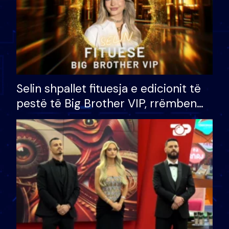
Selin shpallet fituesja e edicionit të
pestë të Big Brother VIP, rrëmben
çmimin e madh prej 100 mijë eurosh