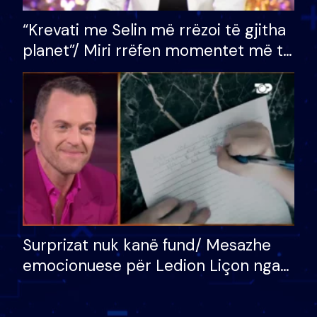
“Krevati me Selin më rrëzoi të gjitha
planet”/ Miri rrëfen momentet më të
bukura në shtëpinë e BB VIP: Do më
mungojë zilja e mëngjesit kur…
Surprizat nuk kanë fund/ Mesazhe
emocionuese për Ledion Liçon nga
nëna dhe fëmijët e tij, moderatori
nuk i mban dot lotët: Nuk meritoj…