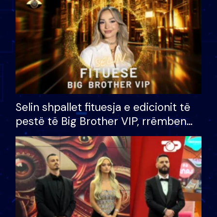
Selin shpallet fituesja e edicionit të
pestë të Big Brother VIP, rrëmben
çmimin e madh prej 100 mijë eurosh