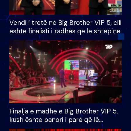
Vendi i tretë në Big Brother VIP 5, cili
është finalisti i radhës që lë shtëpinë
Finalja e madhe e Big Brother VIP 5,
kush është banori i parë që lë
shtëpinë dhe humb mundësinë për