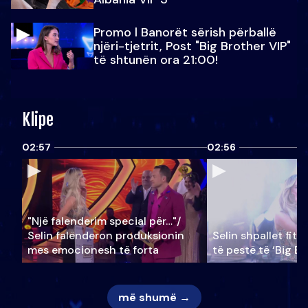
Promo l Banorët sërish përballë
njëri-tjetrit, Post "Big Brother VIP"
të shtunën ora 21:00!
Klipe
02:57
02:56
"Një falenderim special për…"/
Selin falënderon produksionin
Selin shpallet fitu
mes emocionesh të forta
të pestë të ‘Big Br
më shumë →