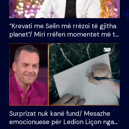
“Krevati me Selin më rrëzoi të gjitha
planet”/ Miri rrëfen momentet më të
bukura në shtëpinë e BB VIP: Do më
mungojë zilja e mëngjesit kur…
Surprizat nuk kanë fund/ Mesazhe
emocionuese për Ledion Liçon nga