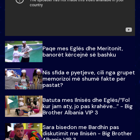
Paqe mes Eglës dhe Meritonit,
banorët kërcejnë së bashku
Nis sfida e pyetjeve, cili nga grupet
memorizoi më shumë fakte për
pastat?
Batuta mes Ilnisës dhe Eglës/“Fol
kur jam aty, jo pas krahëve…” - Big
Brother Albania VIP 3
Sara bisedon me Bardhin pas
diskutimit me Ilnisën - Big Brother
Albania VIP 3