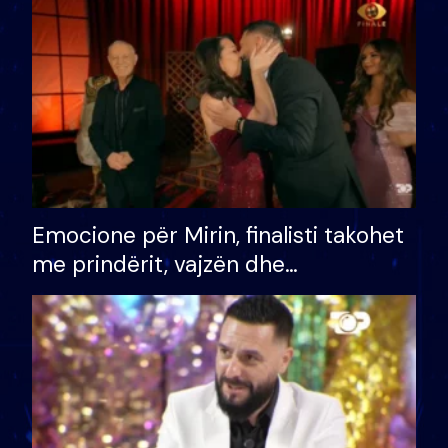
të fituar çmimin e madh
Emocione për Mirin, finalisti takohet
me prindërit, vajzën dhe
bashkëshorten: S’kemi ndonjë letër
divorci apo jo?