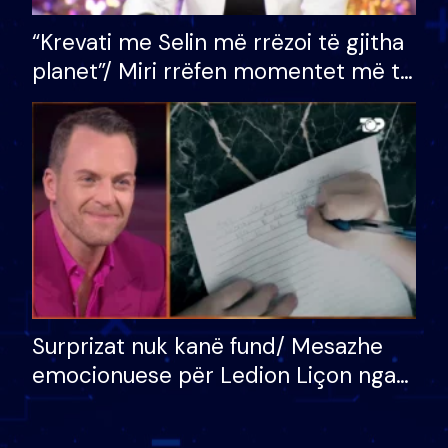
“Krevati me Selin më rrëzoi të gjitha
planet”/ Miri rrëfen momentet më të
bukura në shtëpinë e BB VIP: Do më
mungojë zilja e mëngjesit kur…
Surprizat nuk kanë fund/ Mesazhe
emocionuese për Ledion Liçon nga
nëna dhe fëmijët e tij, moderatori
nuk i mban dot lotët: Nuk meritoj…