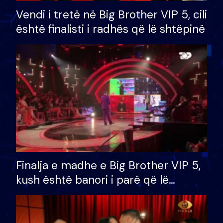
Vendi i tretë në Big Brother VIP 5, cili
është finalisti i radhës që lë shtëpinë
Finalja e madhe e Big Brother VIP 5,
kush është banori i parë që lë
shtëpinë dhe humb mundësinë për
të fituar çmimin e madh