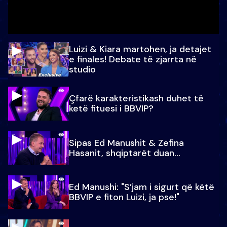
Luizi & Kiara martohen, ja detajet
e finales! Debate të zjarrta në
studio
Çfarë karakteristikash duhet të
ketë fituesi i BBVIP?
Sipas Ed Manushit & Zefina
Hasanit, shqiptarët duan...
Ed Manushi: "S’jam i sigurt që këtë
BBVIP e fiton Luizi, ja pse!"