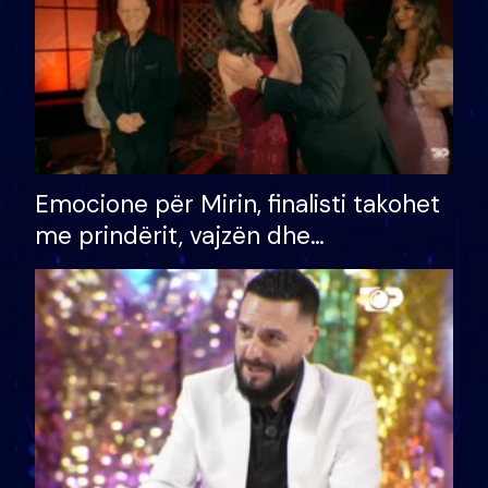
Emocione për Mirin, finalisti takohet
me prindërit, vajzën dhe
bashkëshorten: S’kemi ndonjë letër
divorci apo jo?