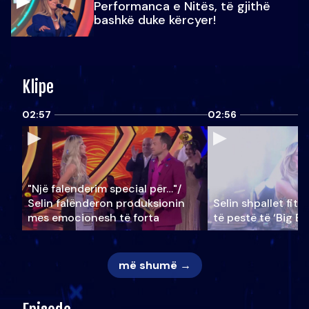
Performanca e Nitës, të gjithë
bashkë duke kërcyer!
Klipe
02:57
02:56
"Një falenderim special për…"/
Selin falënderon produksionin
Selin shpallet fitu
mes emocionesh të forta
të pestë të ‘Big Br
më shumë →