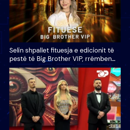
Selin shpallet fituesja e edicionit të
pestë të Big Brother VIP, rrëmben
çmimin e madh prej 100 mijë eurosh