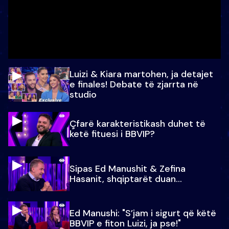
Luizi & Kiara martohen, ja detajet
e finales! Debate të zjarrta në
studio
Çfarë karakteristikash duhet të
ketë fituesi i BBVIP?
Sipas Ed Manushit & Zefina
Hasanit, shqiptarët duan...
Ed Manushi: "S’jam i sigurt që këtë
BBVIP e fiton Luizi, ja pse!"