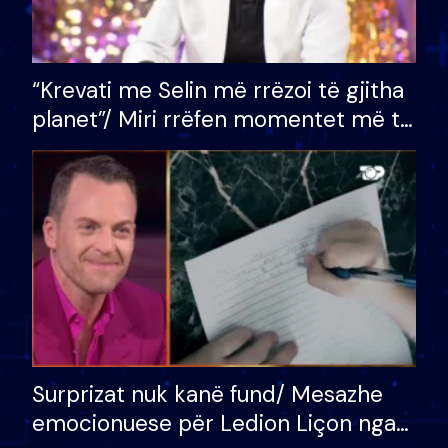
“Krevati me Selin më rrëzoi të gjitha
planet”/ Miri rrëfen momentet më të
bukura në shtëpinë e BB VIP: Do më
mungojë zilja e mëngjesit kur…
Surprizat nuk kanë fund/ Mesazhe
emocionuese për Ledion Liçon nga