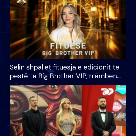
Selin shpallet fituesja e edicionit të
pestë të Big Brother VIP, rrëmben
çmimin e madh prej 100 mijë eurosh