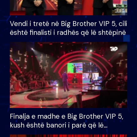
Vendi i tretë në Big Brother VIP 5, cili
është finalisti i radhës që lë shtëpinë
Finalja e madhe e Big Brother VIP 5,
kush është banori i parë që lë
shtëpinë dhe humb mundësinë për