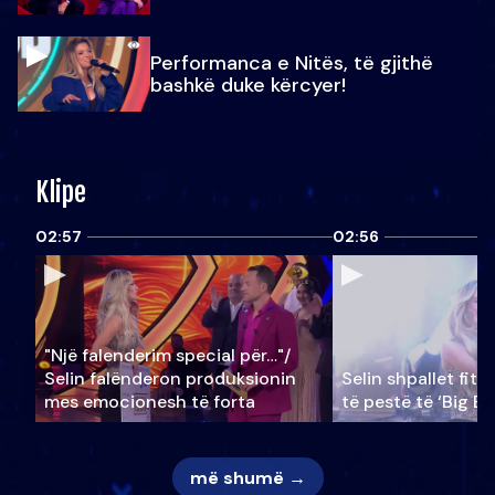
Performanca e Nitës, të gjithë
bashkë duke kërcyer!
Klipe
02:57
02:56
"Një falenderim special për…"/
Selin falënderon produksionin
Selin shpallet fitu
mes emocionesh të forta
të pestë të ‘Big Br
më shumë →