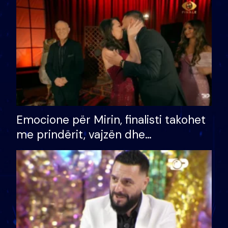
të fituar çmimin e madh
Emocione për Mirin, finalisti takohet
me prindërit, vajzën dhe
bashkëshorten: S’kemi ndonjë letër
divorci apo jo?