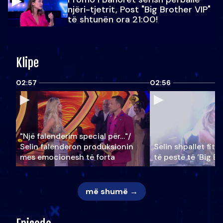
njëri-tjetrit, Post "Big Brother VIP"
të shtunën ora 21:00!
Klipe
02:57
02:56
"Një falenderim special për…"/
Selin falënderon produksionin
Selin shpallet fitu
mes emocionesh të forta
të pestë të ‘Big Br
më shumë →