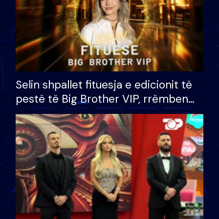
Selin shpallet fituesja e edicionit të
pestë të Big Brother VIP, rrëmben
çmimin e madh prej 100 mijë eurosh