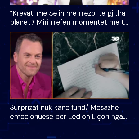
“Krevati me Selin më rrëzoi të gjitha
planet”/ Miri rrëfen momentet më të
bukura në shtëpinë e BB VIP: Do më
mungojë zilja e mëngjesit kur…
Surprizat nuk kanë fund/ Mesazhe
emocionuese për Ledion Liçon nga
nëna dhe fëmijët e tij, moderatori
nuk i mban dot lotët: Nuk meritoj…