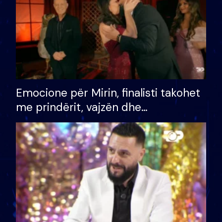
Emocione për Mirin, finalisti takohet
me prindërit, vajzën dhe
bashkëshorten: S’kemi ndonjë letër
divorci apo jo?