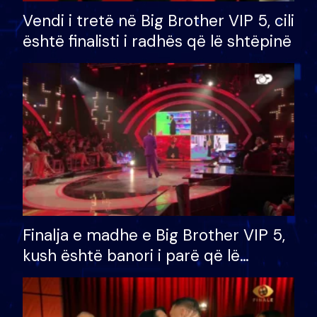
Vendi i tretë në Big Brother VIP 5, cili
është finalisti i radhës që lë shtëpinë
Finalja e madhe e Big Brother VIP 5,
kush është banori i parë që lë
shtëpinë dhe humb mundësinë për
të fituar çmimin e madh