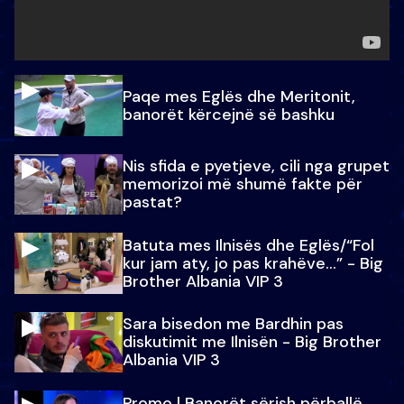
Paqe mes Eglës dhe Meritonit,
banorët kërcejnë së bashku
Nis sfida e pyetjeve, cili nga grupet
memorizoi më shumë fakte për
pastat?
Batuta mes Ilnisës dhe Eglës/“Fol
kur jam aty, jo pas krahëve…” - Big
Brother Albania VIP 3
Sara bisedon me Bardhin pas
diskutimit me Ilnisën - Big Brother
Albania VIP 3
Promo l Banorët sërish përballë