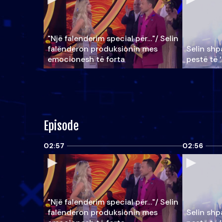
"Një falenderim special për…"/ Selin
falënderon produksionin mes
Selin shpa
emocionesh të forta
pestë të 
Episode
02:57
02:56
"Një falenderim special për…"/ Selin
falënderon produksionin mes
Selin shpa