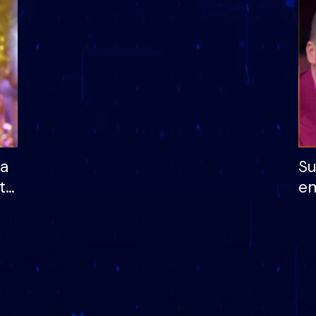
dhe humb mundësinë
të fituar çmimin e m
ha
Su
të
em
më
në
nu