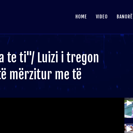
HOME
VIDEO
BANORË
 te ti"/ Luizi i tregon
të mërzitur me të