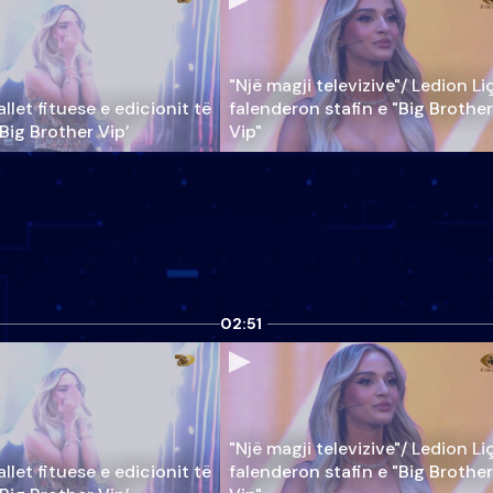
"Një magji televizive"/ Ledion Li
llet fituese e edicionit të
falenderon stafin e "Big Brother
‘Big Brother Vip’
Vip"
02:51
"Një magji televizive"/ Ledion Li
llet fituese e edicionit të
falenderon stafin e "Big Brother