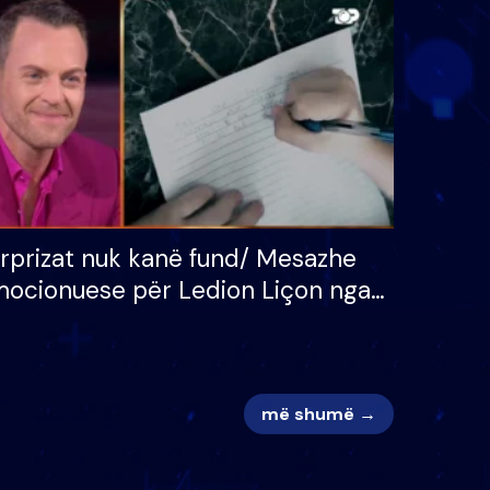
 për
S’kemi ndonjë letër divorci
adh
apo jo?
rprizat nuk kanë fund/ Mesazhe
ocionuese për Ledion Liçon nga
na dhe fëmijët e tij, moderatori
k i mban dot lotët: Nuk meritoj…
më shumë →