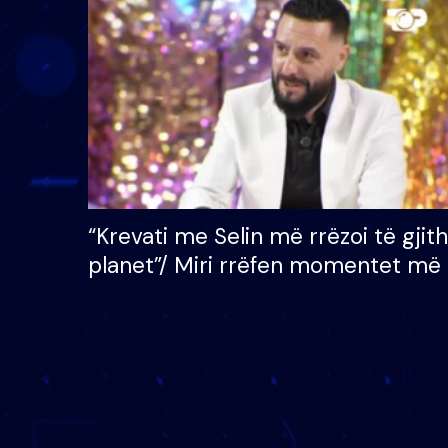
çmimin e madh prej 100
mijë eurosh
“Krevati me Selin më rrëzoi të gjit
planet”/ Miri rrëfen momentet më 
bukura në shtëpinë e BB VIP: Do 
mungojë zilja e mëngjesit kur…