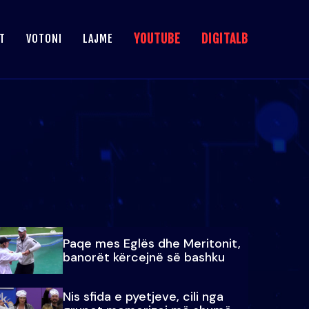
YOUTUBE
DIGITALB
T
VOTONI
LAJME
Paqe mes Eglës dhe Meritonit,
banorët kërcejnë së bashku
Nis sfida e pyetjeve, cili nga