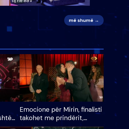
tij në BBV
më shumë →
Emocione për Mirin, finalisti
shtë
takohet me prindërit,
tëpinë
vajzën dhe bashkëshorten: