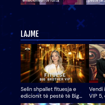
emocionesh të forta
pestë të 
LAJME
Selin shpallet fituesja e
Vendi 
edicionit të pestë të Big
VIP 5, 
Brother VIP, rrëmben
radhës