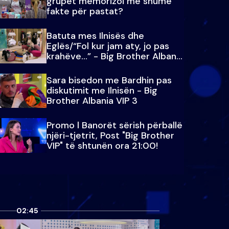
grupet memorizoi më shumë
fakte për pastat?
Batuta mes Ilnisës dhe
Eglës/“Fol kur jam aty, jo pas
krahëve…” - Big Brother Albania
VIP 3
Sara bisedon me Bardhin pas
diskutimit me Ilnisën - Big
Brother Albania VIP 3
Promo l Banorët sërish përballë
njëri-tjetrit, Post "Big Brother
VIP" të shtunën ora 21:00!
02:45