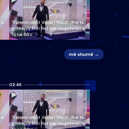
ço
"Faleminderit Vëllai i Madh dhe të
gjithë…"/ Miri flet për rrugëtimin e
tij në BBV
më shumë →
02:45
ço
"Faleminderit Vëllai i Madh dhe të
gjithë…"/ Miri flet për rrugëtimin e