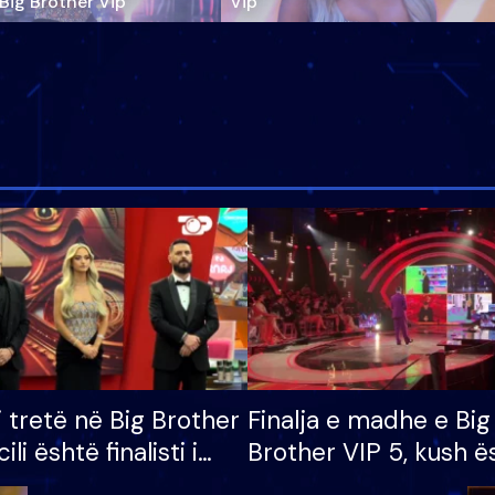
‘Big Brother Vip’
Vip"
i tretë në Big Brother
Finalja e madhe e Big
cili është finalisti i
Brother VIP 5, kush ë
 që lë shtëpinë
banori i parë që lë sh