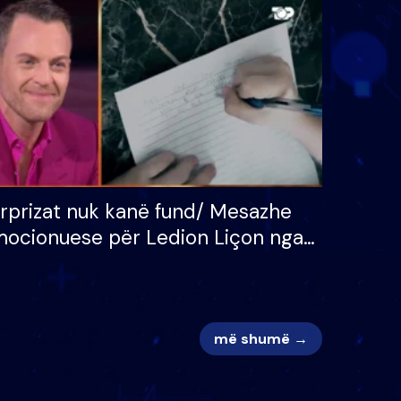
 për
S’kemi ndonjë letër divorci
adh
apo jo?
rprizat nuk kanë fund/ Mesazhe
ocionuese për Ledion Liçon nga
na dhe fëmijët e tij, moderatori
k i mban dot lotët: Nuk meritoj…
më shumë →