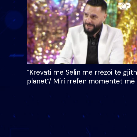
çmimin e madh prej 100
mijë eurosh
“Krevati me Selin më rrëzoi të gjit
planet”/ Miri rrëfen momentet më 
bukura në shtëpinë e BB VIP: Do 
mungojë zilja e mëngjesit kur…