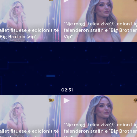
"Një magji televizive"/ Ledion Li
llet fituese e edicionit të
falenderon stafin e "Big Brother
‘Big Brother Vip’
Vip"
02:51
"Një magji televizive"/ Ledion Li
llet fituese e edicionit të
falenderon stafin e "Big Brother