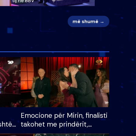
tij në BBV
më shumë →
Emocione për Mirin, finalisti
shtë
takohet me prindërit,
tëpinë
vajzën dhe bashkëshorten: