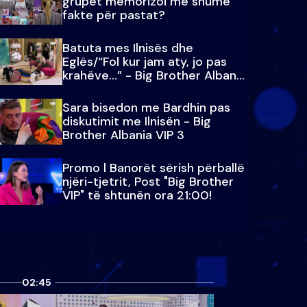
grupet memorizoi më shumë
fakte për pastat?
Batuta mes Ilnisës dhe
Eglës/“Fol kur jam aty, jo pas
krahëve…” - Big Brother Albania
VIP 3
Sara bisedon me Bardhin pas
diskutimit me Ilnisën - Big
Brother Albania VIP 3
Promo l Banorët sërish përballë
njëri-tjetrit, Post "Big Brother
VIP" të shtunën ora 21:00!
02:45