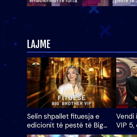
emocionesh të forta
pestë të 
LAJME
Selin shpallet fituesja e
Vendi 
edicionit të pestë të Big
VIP 5, 
Brother VIP, rrëmben
radhës