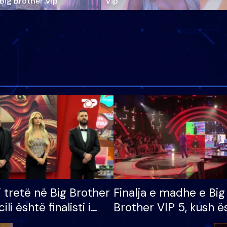
‘Big Brother Vip’
Vip"
i tretë në Big Brother
Finalja e madhe e Big
cili është finalisti i
Brother VIP 5, kush ë
 që lë shtëpinë
banori i parë që lë sh