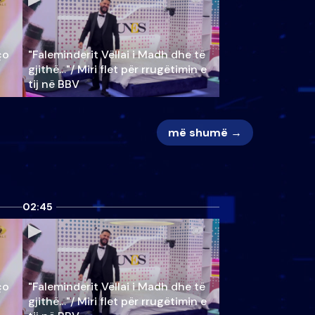
ço
"Faleminderit Vëllai i Madh dhe të
gjithë…"/ Miri flet për rrugëtimin e
tij në BBV
më shumë →
02:45
ço
"Faleminderit Vëllai i Madh dhe të
gjithë…"/ Miri flet për rrugëtimin e