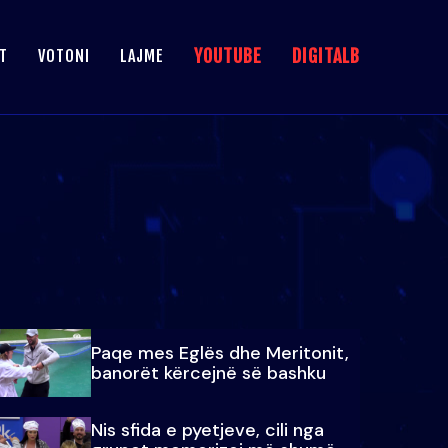
YOUTUBE
DIGITALB
T
VOTONI
LAJME
Paqe mes Eglës dhe Meritonit,
banorët kërcejnë së bashku
Nis sfida e pyetjeve, cili nga