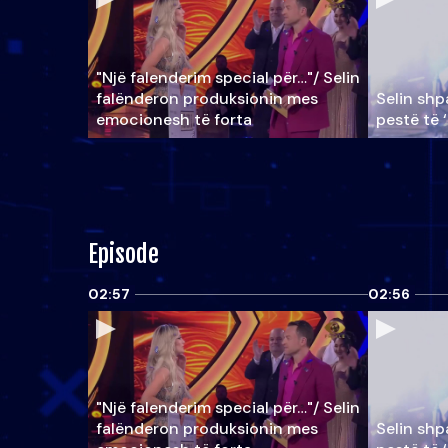
"Një falenderim special për…"/ Selin
falënderon produksionin mes
Selin shpa
emocionesh të forta
pestë të 
Episode
02:57
02:56
"Një falenderim special për…"/ Selin
falënderon produksionin mes
Selin shpa