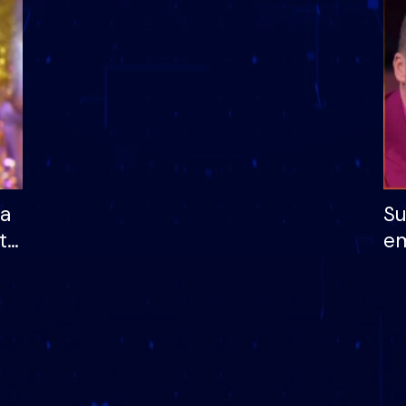
dhe humb mundësinë
të fituar çmimin e m
ha
Su
të
em
më
në
nu