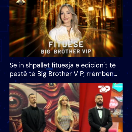
Selin shpallet fituesja e edicionit të
pestë të Big Brother VIP, rrëmben
çmimin e madh prej 100 mijë eurosh