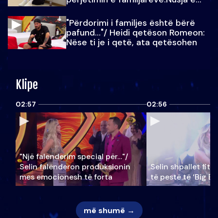
Julit…
"Përdorimi i familjes është bërë
pafund…"/ Heidi qetëson Romeon:
Nëse ti je i qetë, ata qetësohen
Klipe
02:57
02:56
"Një falenderim special për…"/
Selin falënderon produksionin
Selin shpallet fitu
mes emocionesh të forta
të pestë të ‘Big Br
më shumë →