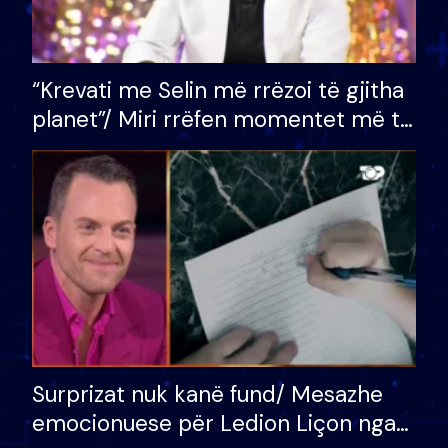
“Krevati me Selin më rrëzoi të gjitha
planet”/ Miri rrëfen momentet më të
bukura në shtëpinë e BB VIP: Do më
mungojë zilja e mëngjesit kur…
Surprizat nuk kanë fund/ Mesazhe
emocionuese për Ledion Liçon nga