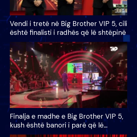
Vendi i tretë në Big Brother VIP 5, cili
është finalisti i radhës që lë shtëpinë
Finalja e madhe e Big Brother VIP 5,
kush është banori i parë që lë
shtëpinë dhe humb mundësinë për