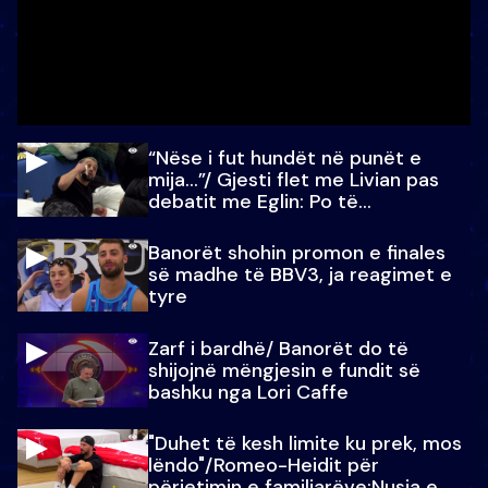
“Nëse i fut hundët në punët e
mija…”/ Gjesti flet me Livian pas
debatit me Eglin: Po të
paralajmëroj
Banorët shohin promon e finales
së madhe të BBV3, ja reagimet e
tyre
Zarf i bardhë/ Banorët do të
shijojnë mëngjesin e fundit së
bashku nga Lori Caffe
"Duhet të kesh limite ku prek, mos
lëndo"/Romeo-Heidit për
përjetimin e familjarëve:Nusja e