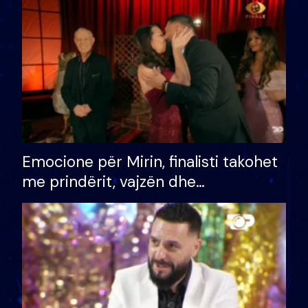
të fituar çmimin e madh
Emocione për Mirin, finalisti takohet
me prindërit, vajzën dhe
bashkëshorten: S’kemi ndonjë letër
divorci apo jo?