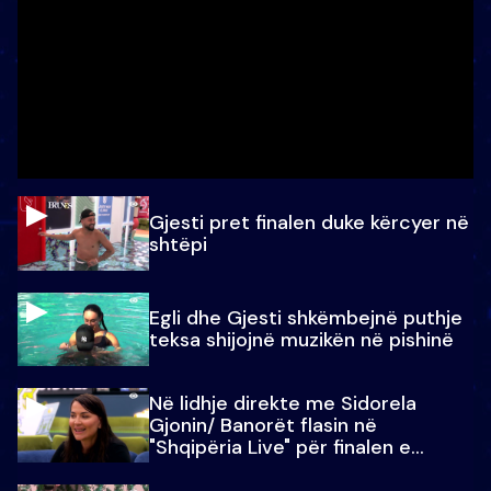
Gjesti pret finalen duke kërcyer në
shtëpi
Egli dhe Gjesti shkëmbejnë puthje
teksa shijojnë muzikën në pishinë
Në lidhje direkte me Sidorela
Gjonin/ Banorët flasin në
"Shqipëria Live" për finalen e
madhe