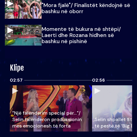
"Mora fjalë"/ Finalistët këndojnë së
bashku në oborr
Momente të bukura në shtëpi/
Laerti dhe Rozana hidhen së
bashku në pishinë
Klipe
02:57
02:56
"Një falenderim special për…"/
Selin falënderon produksionin
Selin shpallet fitu
mes emocionesh të forta
të pestë të ‘Big Br