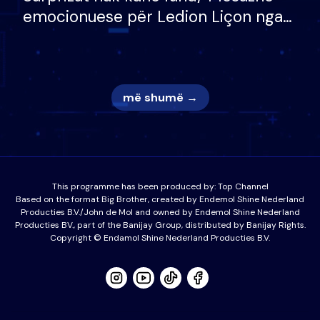
emocionuese për Ledion Liçon nga
nëna dhe fëmijët e tij, moderatori
nuk i mban dot lotët: Nuk meritoj…
më shumë →
This programme has been produced by:
Top Channel
Based on the format Big Brother, created by Endemol Shine Nederland
Producties B.V./John de Mol and owned by Endemol Shine Nederland
Producties BV., part of the Banijay Group, distributed by Banijay Rights.
Copyright © Endamol Shine Nederland Producties B.V.