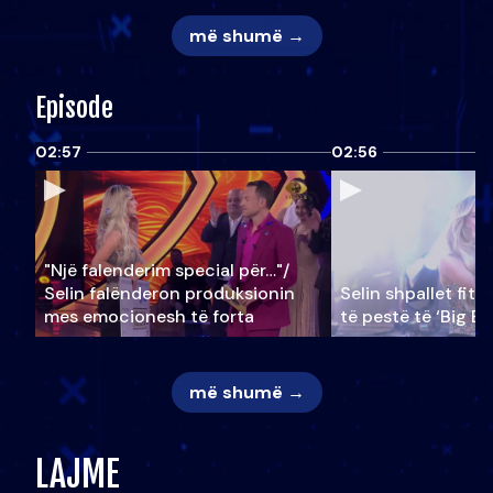
më shumë →
Episode
02:57
02:56
"Një falenderim special për…"/
Selin falënderon produksionin
Selin shpallet fitu
mes emocionesh të forta
të pestë të ‘Big Br
më shumë →
LAJME