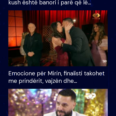
kush është banori i parë që lë
shtëpinë dhe humb mundësinë për
të fituar çmimin e madh
Emocione për Mirin, finalisti takohet
me prindërit, vajzën dhe
bashkëshorten: S’kemi ndonjë letër
divorci apo jo?