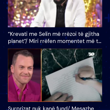
“Krevati me Selin më rrëzoi të gjitha
planet”/ Miri rrëfen momentet më të
bukura në shtëpinë e BB VIP: Do më
mungojë zilja e mëngjesit kur…
Surprizat nuk kanë fund/ Mesazhe