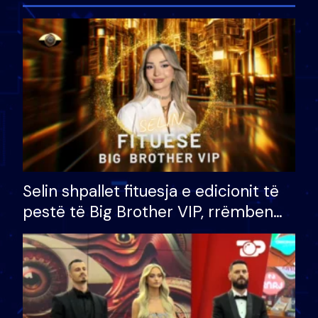
Selin shpallet fituesja e edicionit të
pestë të Big Brother VIP, rrëmben
çmimin e madh prej 100 mijë eurosh