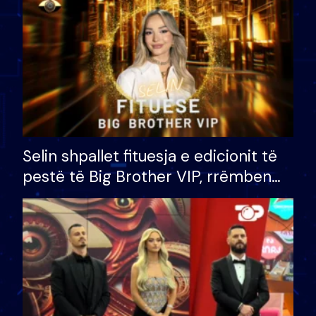
Selin shpallet fituesja e edicionit të
pestë të Big Brother VIP, rrëmben
çmimin e madh prej 100 mijë eurosh