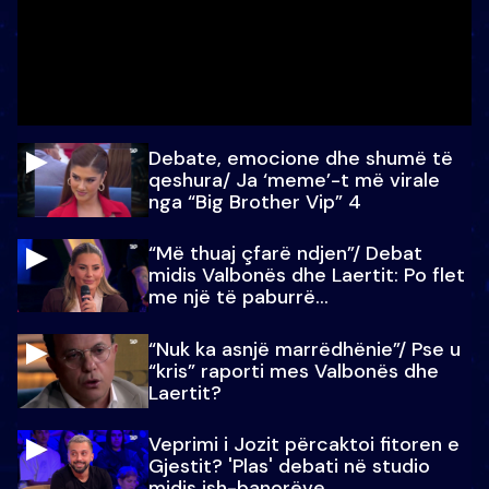
Debate, emocione dhe shumë të
qeshura/ Ja ‘meme’-t më virale
nga “Big Brother Vip” 4
“Më thuaj çfarë ndjen”/ Debat
midis Valbonës dhe Laertit: Po flet
me një të paburrë...
“Nuk ka asnjë marrëdhënie”/ Pse u
“kris” raporti mes Valbonës dhe
Laertit?
Veprimi i Jozit përcaktoi fitoren e
Gjestit? 'Plas' debati në studio
midis ish-banorëve