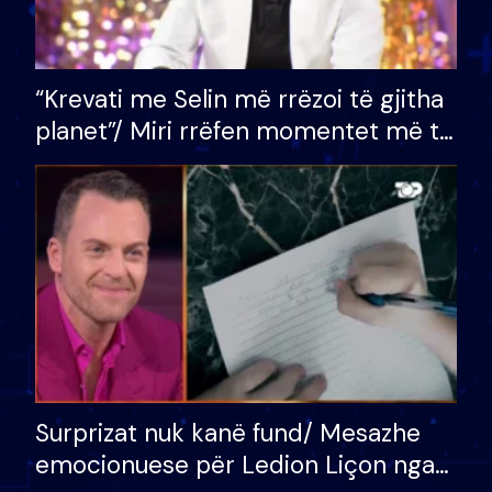
“Krevati me Selin më rrëzoi të gjitha
planet”/ Miri rrëfen momentet më të
bukura në shtëpinë e BB VIP: Do më
mungojë zilja e mëngjesit kur…
Surprizat nuk kanë fund/ Mesazhe
emocionuese për Ledion Liçon nga