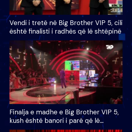
Vendi i tretë në Big Brother VIP 5, cili
është finalisti i radhës që lë shtëpinë
Finalja e madhe e Big Brother VIP 5,
kush është banori i parë që lë
shtëpinë dhe humb mundësinë për