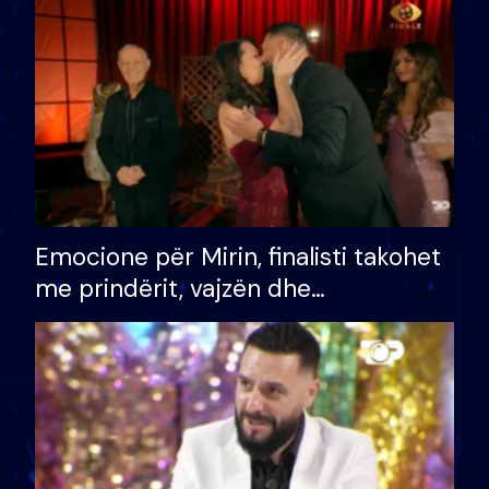
të fituar çmimin e madh
Emocione për Mirin, finalisti takohet
me prindërit, vajzën dhe
bashkëshorten: S’kemi ndonjë letër
divorci apo jo?