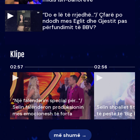
“Do e lë të rrjedhë..”/ Çfarë po
ndodh mes Eglit dhe Gjestit pas
përfundimit të BBV?
Klipe
02:57
02:56
"Një falenderim special për…"/
Selin falënderon produksionin
Selin shpallet fitu
mes emocionesh të forta
të pestë të ‘Big Br
më shumë →