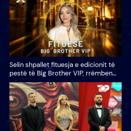
Selin shpallet fituesja e edicionit të
pestë të Big Brother VIP, rrëmben
çmimin e madh prej 100 mijë eurosh