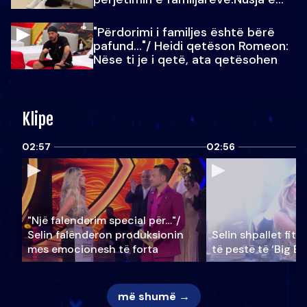
Julit…
"Përdorimi i familjes është bërë
pafund…"/ Heidi qetëson Romeon:
Nëse ti je i qetë, ata qetësohen
Klipe
02:57
02:56
"Një falenderim special për…"/
Selin falënderon produksionin
Selin shpallet fitu
mes emocionesh të forta
të pestë të ‘Big Br
më shumë →