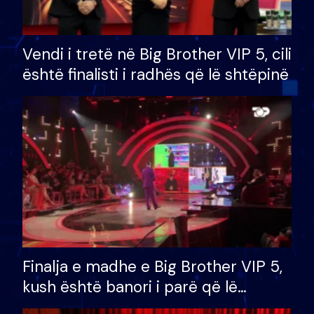
Vendi i tretë në Big Brother VIP 5, cili
është finalisti i radhës që lë shtëpinë
Finalja e madhe e Big Brother VIP 5,
kush është banori i parë që lë
shtëpinë dhe humb mundësinë për