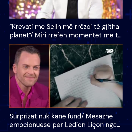
“Krevati me Selin më rrëzoi të gjitha
planet”/ Miri rrëfen momentet më të
bukura në shtëpinë e BB VIP: Do më
mungojë zilja e mëngjesit kur…
Surprizat nuk kanë fund/ Mesazhe
emocionuese për Ledion Liçon nga