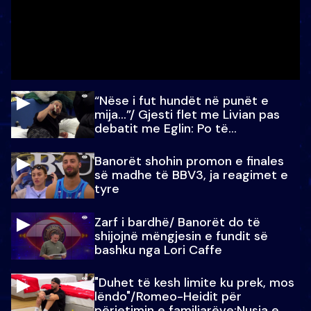
“Nëse i fut hundët në punët e
mija…”/ Gjesti flet me Livian pas
debatit me Eglin: Po të
paralajmëroj
Banorët shohin promon e finales
së madhe të BBV3, ja reagimet e
tyre
Zarf i bardhë/ Banorët do të
shijojnë mëngjesin e fundit së
bashku nga Lori Caffe
"Duhet të kesh limite ku prek, mos
lëndo"/Romeo-Heidit për
përjetimin e familjarëve:Nusja e