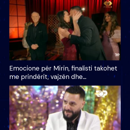
të fituar çmimin e madh
Emocione për Mirin, finalisti takohet
me prindërit, vajzën dhe
bashkëshorten: S’kemi ndonjë letër
divorci apo jo?