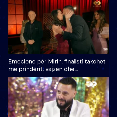
të fituar çmimin e madh
Emocione për Mirin, finalisti takohet
me prindërit, vajzën dhe
bashkëshorten: S’kemi ndonjë letër
divorci apo jo?