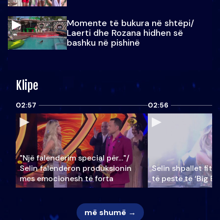
Momente të bukura në shtëpi/
Laerti dhe Rozana hidhen së
bashku në pishinë
Klipe
02:57
02:56
"Një falenderim special për…"/
Selin falënderon produksionin
Selin shpallet fitu
mes emocionesh të forta
të pestë të ‘Big Br
më shumë →