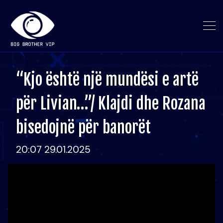
“Kjo është një mundësi e artë
për Livian…”/ Klajdi dhe Rozana
bisedojnë për banorët
20:07 29.01.2025