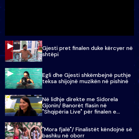
Gjesti pret finalen duke kërcyer në
shtëpi
Egli dhe Gjesti shkëmbejnë puthje
teksa shijojnë muzikën në pishinë
Në lidhje direkte me Sidorela
Gjonin/ Banorët flasin në
"Shqipëria Live" për finalen e
madhe
"Mora fjalë"/ Finalistët këndojnë së
bashku në oborr