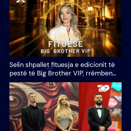
Selin shpallet fituesja e edicionit të
pestë të Big Brother VIP, rrëmben
çmimin e madh prej 100 mijë eurosh