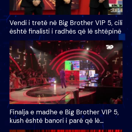
Vendi i tretë në Big Brother VIP 5, cili
është finalisti i radhës që lë shtëpinë
Finalja e madhe e Big Brother VIP 5,
kush është banori i parë që lë
shtëpinë dhe humb mundësinë për