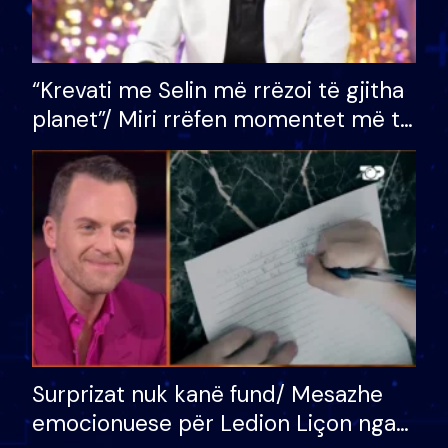
“Krevati me Selin më rrëzoi të gjitha
planet”/ Miri rrëfen momentet më të
bukura në shtëpinë e BB VIP: Do më
mungojë zilja e mëngjesit kur…
Surprizat nuk kanë fund/ Mesazhe
emocionuese për Ledion Liçon nga