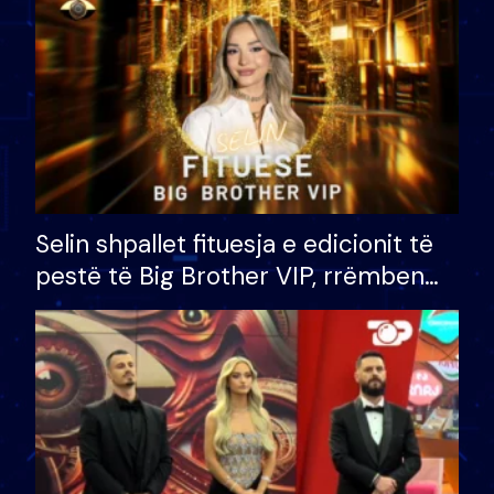
Selin shpallet fituesja e edicionit të
pestë të Big Brother VIP, rrëmben
çmimin e madh prej 100 mijë eurosh