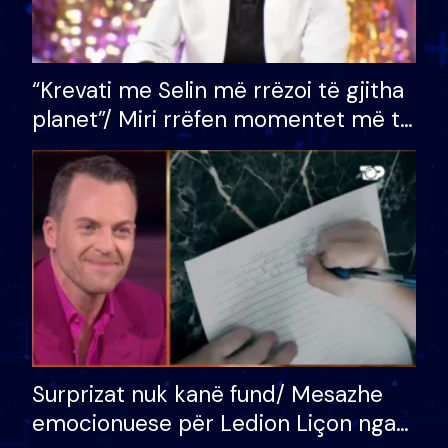
“Krevati me Selin më rrëzoi të gjitha
planet”/ Miri rrëfen momentet më të
bukura në shtëpinë e BB VIP: Do më
mungojë zilja e mëngjesit kur…
Surprizat nuk kanë fund/ Mesazhe
emocionuese për Ledion Liçon nga