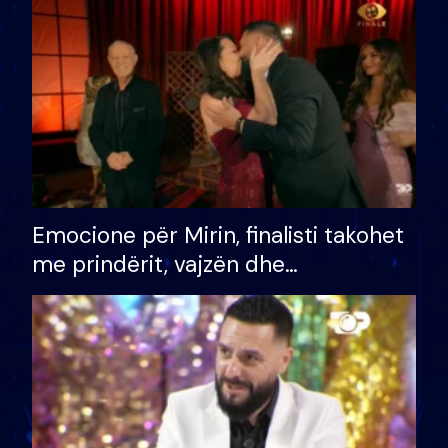
të fituar çmimin e madh
Emocione për Mirin, finalisti takohet
me prindërit, vajzën dhe
bashkëshorten: S’kemi ndonjë letër
divorci apo jo?