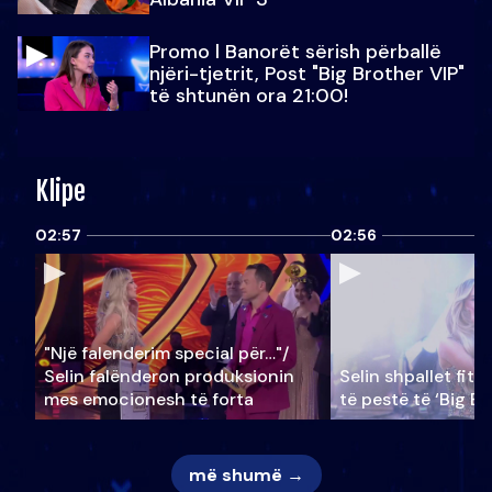
Promo l Banorët sërish përballë
njëri-tjetrit, Post "Big Brother VIP"
të shtunën ora 21:00!
Klipe
02:57
02:56
"Një falenderim special për…"/
Selin falënderon produksionin
Selin shpallet fitu
mes emocionesh të forta
të pestë të ‘Big Br
më shumë →