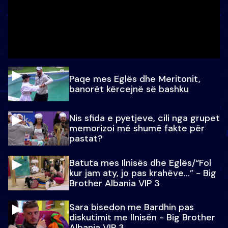
Paqe mes Eglës dhe Meritonit,
banorët kërcejnë së bashku
Nis sfida e pyetjeve, cili nga grupet
memorizoi më shumë fakte për
pastat?
Batuta mes Ilnisës dhe Eglës/“Fol
kur jam aty, jo pas krahëve…” - Big
Brother Albania VIP 3
Sara bisedon me Bardhin pas
diskutimit me Ilnisën - Big Brother
Albania VIP 3