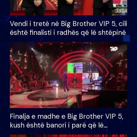
Vendi i tretë në Big Brother VIP 5, cili
është finalisti i radhës që lë shtëpinë
Finalja e madhe e Big Brother VIP 5,
kush është banori i parë që lë
shtëpinë dhe humb mundësinë për