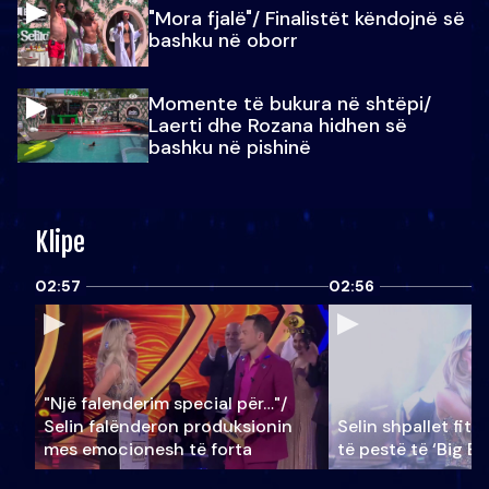
"Mora fjalë"/ Finalistët këndojnë së
bashku në oborr
Momente të bukura në shtëpi/
Laerti dhe Rozana hidhen së
bashku në pishinë
Klipe
02:57
02:56
"Një falenderim special për…"/
Selin falënderon produksionin
Selin shpallet fitu
mes emocionesh të forta
të pestë të ‘Big Br