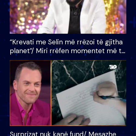
“Krevati me Selin më rrëzoi të gjitha
planet”/ Miri rrëfen momentet më të
bukura në shtëpinë e BB VIP: Do më
mungojë zilja e mëngjesit kur…
Surprizat nuk kanë fund/ Mesazhe