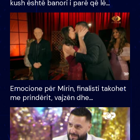
kush është banori i parë që lë
shtëpinë dhe humb mundësinë për
të fituar çmimin e madh
Emocione për Mirin, finalisti takohet
me prindërit, vajzën dhe
bashkëshorten: S’kemi ndonjë letër
divorci apo jo?