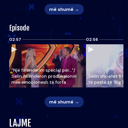
më shumë →
Episode
02:57
02:56
"Një falenderim special për…"/
Selin falënderon produksionin
Selin shpallet fitu
mes emocionesh të forta
të pestë të ‘Big Br
më shumë →
LAJME