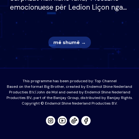
emocionuese për Ledion Liçon nga
nëna dhe fëmijët e tij, moderatori
nuk i mban dot lotët: Nuk meritoj…
më shumë →
This programme has been produced by:
Top Channel
Based on the format Big Brother, created by Endemol Shine Nederland
Producties B.V./John de Mol and owned by Endemol Shine Nederland
Producties BV., part of the Banijay Group, distributed by Banijay Rights.
Copyright © Endamol Shine Nederland Producties B.V.