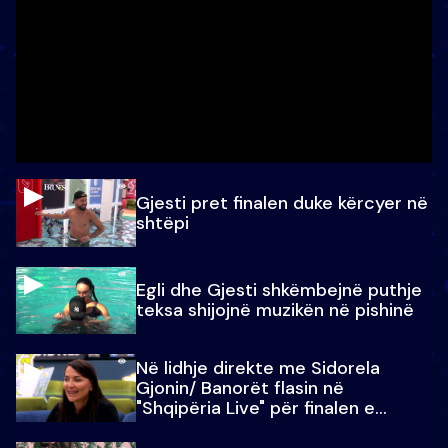
Gjesti pret finalen duke kërcyer në
shtëpi
Egli dhe Gjesti shkëmbejnë puthje
teksa shijojnë muzikën në pishinë
Në lidhje direkte me Sidorela
Gjonin/ Banorët flasin në
"Shqipëria Live" për finalen e
madhe