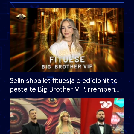
Selin shpallet fituesja e edicionit të
pestë të Big Brother VIP, rrëmben
çmimin e madh prej 100 mijë eurosh