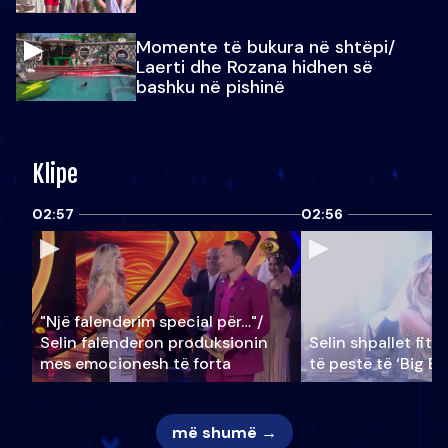
Momente të bukura në shtëpi/
Laerti dhe Rozana hidhen së
bashku në pishinë
Klipe
02:57
02:56
"Një falenderim special për…"/
Selin falënderon produksionin
Selin shpallet fitu
mes emocionesh të forta
të pestë të ‘Big Br
më shumë →