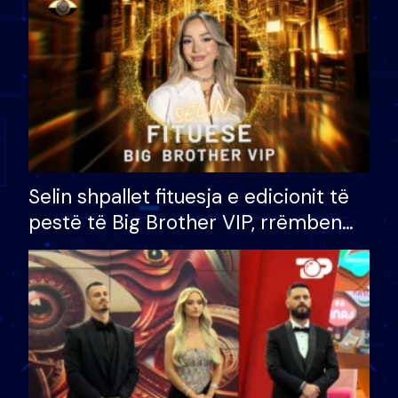
Selin shpallet fituesja e edicionit të
pestë të Big Brother VIP, rrëmben
çmimin e madh prej 100 mijë eurosh