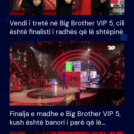
Vendi i tretë në Big Brother VIP 5, cili
është finalisti i radhës që lë shtëpinë
Finalja e madhe e Big Brother VIP 5,
kush është banori i parë që lë
shtëpinë dhe humb mundësinë për