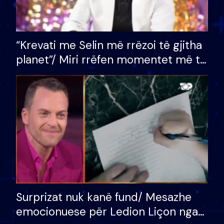
“Krevati me Selin më rrëzoi të gjitha
planet”/ Miri rrëfen momentet më të
bukura në shtëpinë e BB VIP: Do më
mungojë zilja e mëngjesit kur…
Surprizat nuk kanë fund/ Mesazhe
emocionuese për Ledion Liçon nga