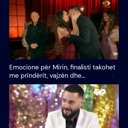
të fituar çmimin e madh
Emocione për Mirin, finalisti takohet
me prindërit, vajzën dhe
bashkëshorten: S’kemi ndonjë letër
divorci apo jo?