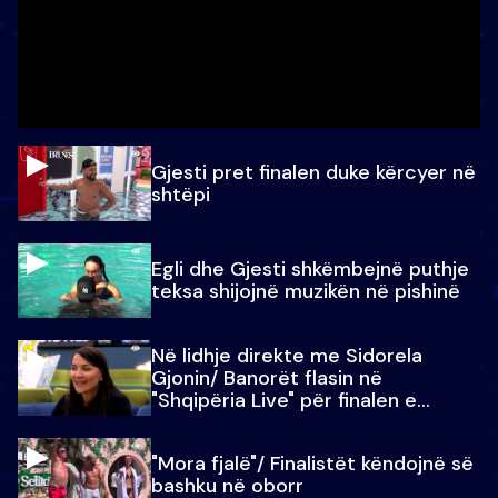
Gjesti pret finalen duke kërcyer në
shtëpi
Egli dhe Gjesti shkëmbejnë puthje
teksa shijojnë muzikën në pishinë
Në lidhje direkte me Sidorela
Gjonin/ Banorët flasin në
"Shqipëria Live" për finalen e
madhe
"Mora fjalë"/ Finalistët këndojnë së
bashku në oborr