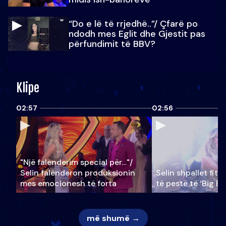
“Do e lë të rrjedhë..”/ Çfarë po
ndodh mes Eglit dhe Gjestit pas
përfundimit të BBV?
Klipe
02:57
02:56
"Një falenderim special për…"/
Selin falënderon produksionin
Selin shpallet fitu
mes emocionesh të forta
të pestë të ‘Big Br
më shumë →