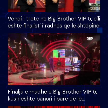
Vendi i tretë në Big Brother VIP 5, cili
është finalisti i radhës që lë shtëpinë
Finalja e madhe e Big Brother VIP 5,
kush është banori i parë që lë
shtëpinë dhe humb mundësinë për