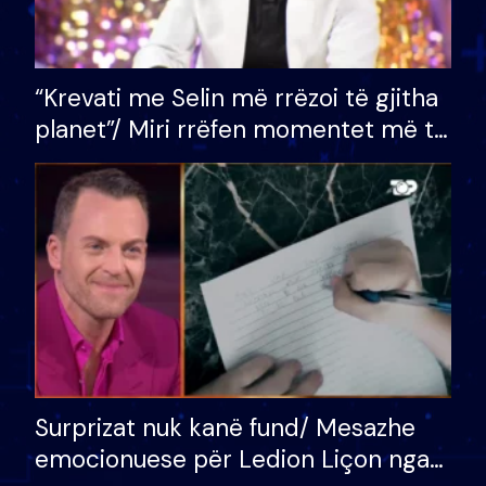
“Krevati me Selin më rrëzoi të gjitha
planet”/ Miri rrëfen momentet më të
bukura në shtëpinë e BB VIP: Do më
mungojë zilja e mëngjesit kur…
Surprizat nuk kanë fund/ Mesazhe
emocionuese për Ledion Liçon nga