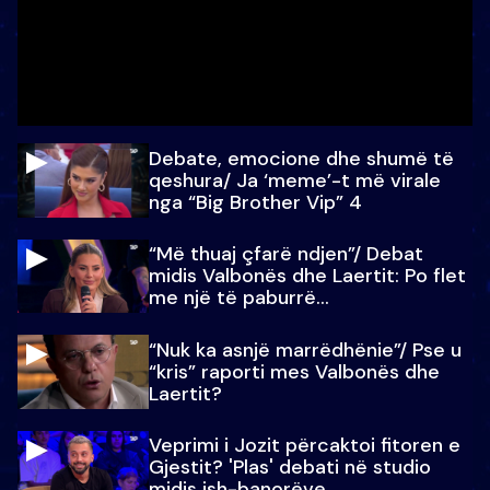
Debate, emocione dhe shumë të
qeshura/ Ja ‘meme’-t më virale
nga “Big Brother Vip” 4
“Më thuaj çfarë ndjen”/ Debat
midis Valbonës dhe Laertit: Po flet
me një të paburrë...
“Nuk ka asnjë marrëdhënie”/ Pse u
“kris” raporti mes Valbonës dhe
Laertit?
Veprimi i Jozit përcaktoi fitoren e
Gjestit? 'Plas' debati në studio
midis ish-banorëve