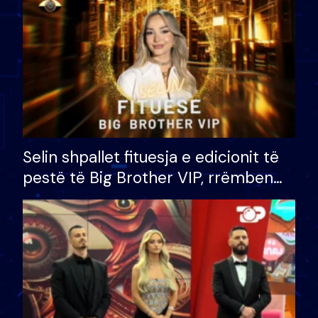
Selin shpallet fituesja e edicionit të
pestë të Big Brother VIP, rrëmben
çmimin e madh prej 100 mijë eurosh