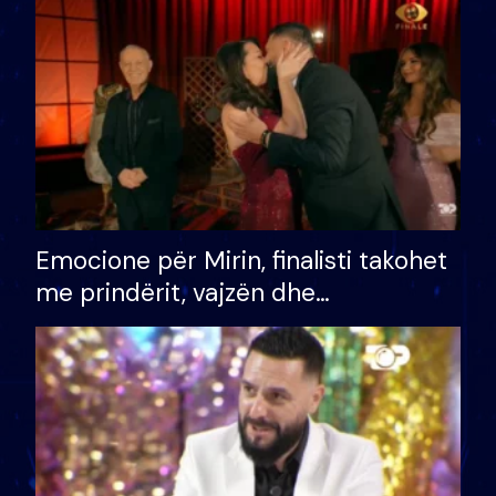
të fituar çmimin e madh
Emocione për Mirin, finalisti takohet
me prindërit, vajzën dhe
bashkëshorten: S’kemi ndonjë letër
divorci apo jo?