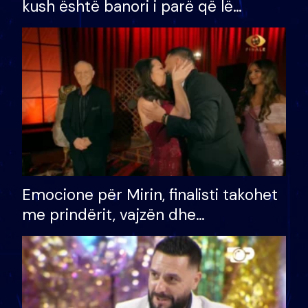
kush është banori i parë që lë
shtëpinë dhe humb mundësinë për
të fituar çmimin e madh
Emocione për Mirin, finalisti takohet
me prindërit, vajzën dhe
bashkëshorten: S’kemi ndonjë letër
divorci apo jo?