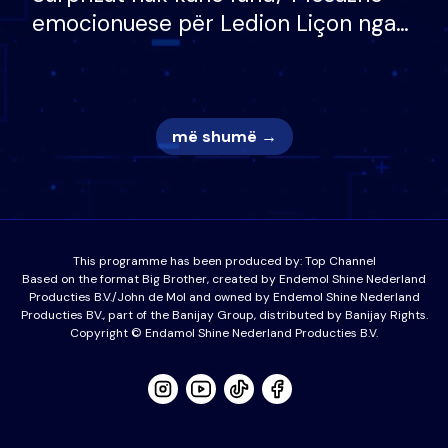
emocionuese për Ledion Liçon nga
nëna dhe fëmijët e tij, moderatori
nuk i mban dot lotët: Nuk meritoj…
më shumë →
This programme has been produced by:
Top Channel
Based on the format Big Brother, created by Endemol Shine Nederland
Producties B.V./John de Mol and owned by Endemol Shine Nederland
Producties BV., part of the Banijay Group, distributed by Banijay Rights.
Copyright © Endamol Shine Nederland Producties B.V.