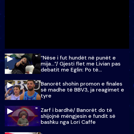
“Nëse i fut hundët në punët e
mija…”/ Gjesti flet me Livian pas
debatit me Eglin: Po të
paralajmëroj
Banorët shohin promon e finales
së madhe të BBV3, ja reagimet e
tyre
Zarf i bardhë/ Banorët do të
shijojnë mëngjesin e fundit së
bashku nga Lori Caffe