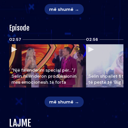
më shumë →
Episode
02:57
02:56
"Një falenderim special për…"/
Selin falënderon produksionin
Selin shpallet fitu
mes emocionesh të forta
të pestë të ‘Big Br
më shumë →
LAJME