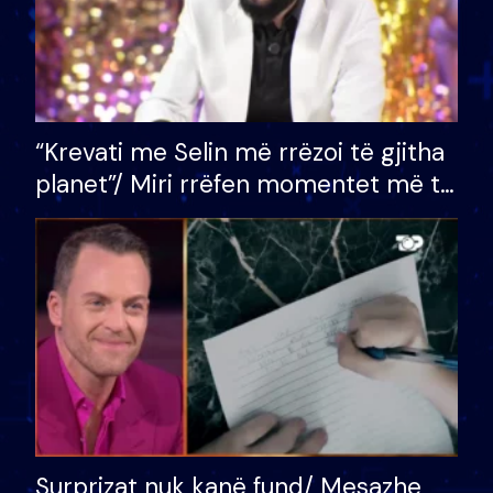
“Krevati me Selin më rrëzoi të gjitha
planet”/ Miri rrëfen momentet më të
bukura në shtëpinë e BB VIP: Do më
mungojë zilja e mëngjesit kur…
Surprizat nuk kanë fund/ Mesazhe