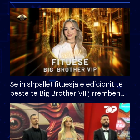
Selin shpallet fituesja e edicionit të
pestë të Big Brother VIP, rrëmben
çmimin e madh prej 100 mijë eurosh