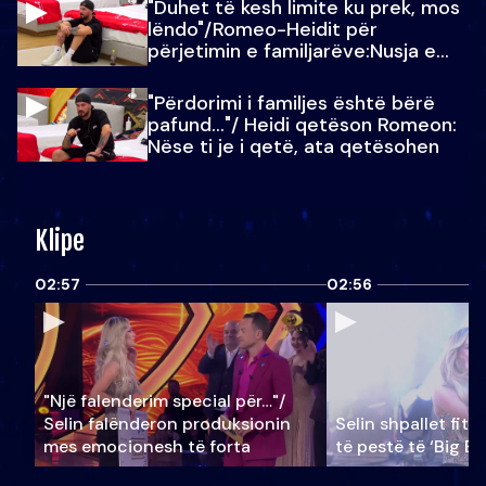
"Duhet të kesh limite ku prek, mos
lëndo"/Romeo-Heidit për
përjetimin e familjarëve:Nusja e
Julit…
"Përdorimi i familjes është bërë
pafund…"/ Heidi qetëson Romeon:
Nëse ti je i qetë, ata qetësohen
Klipe
02:57
02:56
"Një falenderim special për…"/
Selin falënderon produksionin
Selin shpallet fitu
mes emocionesh të forta
të pestë të ‘Big Br