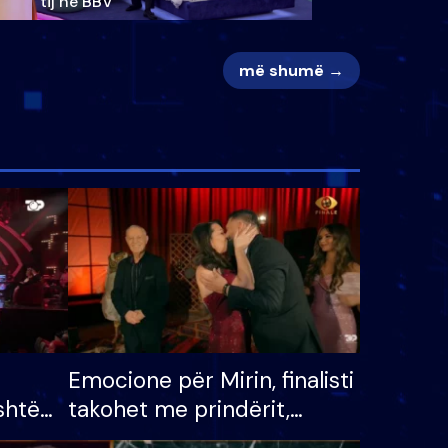
tij në BBV
më shumë →
Emocione për Mirin, finalisti
shtë
takohet me prindërit,
tëpinë
vajzën dhe bashkëshorten: