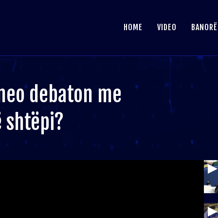
HOME
VIDEO
BANORË
meo debaton me
ë shtëpi?