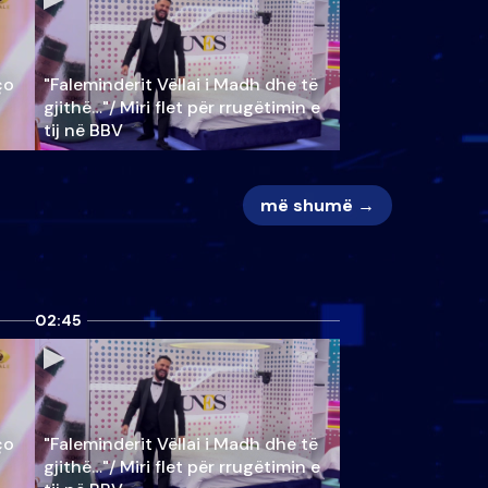
ço
"Faleminderit Vëllai i Madh dhe të
gjithë…"/ Miri flet për rrugëtimin e
tij në BBV
më shumë →
02:45
ço
"Faleminderit Vëllai i Madh dhe të
gjithë…"/ Miri flet për rrugëtimin e