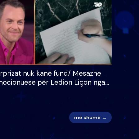
 për
S’kemi ndonjë letër divorci
adh
apo jo?
rprizat nuk kanë fund/ Mesazhe
ocionuese për Ledion Liçon nga
na dhe fëmijët e tij, moderatori
k i mban dot lotët: Nuk meritoj…
më shumë →