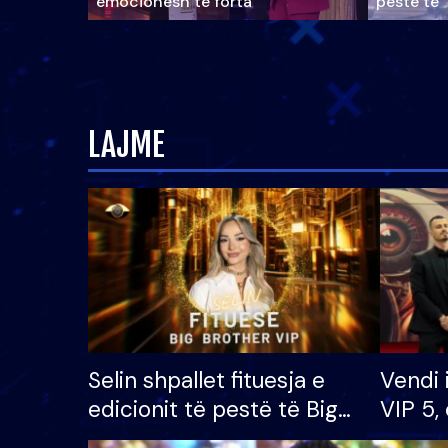
emocionesh të forta
pestë të 
LAJME
Selin shpallet fituesja e
Vendi 
edicionit të pestë të Big
VIP 5, 
Brother VIP, rrëmben
radhës