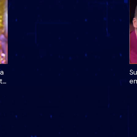
dhe humb mundësinë
të fituar çmimin e m
ha
Su
të
em
më
në
nu