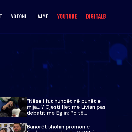
YOUTUBE
DIGITALB
T
VOTONI
LAJME
“Nëse i fut hundët në punët e
mija…”/ Gjesti flet me Livian pas
debatit me Eglin: Po të
paralajmëroj
Banorët shohin promon e