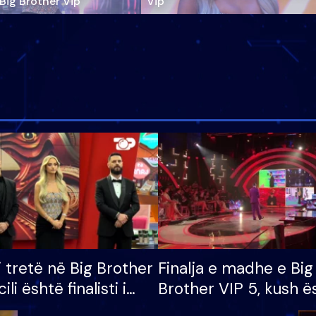
‘Big Brother Vip’
Vip"
i tretë në Big Brother
Finalja e madhe e Big
cili është finalisti i
Brother VIP 5, kush ë
 që lë shtëpinë
banori i parë që lë sh