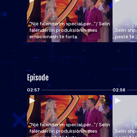
"Një falenderim special për…"/ Selin
falënderon produksionin mes
Selin shpa
emocionesh të forta
pestë të 
Episode
02:57
02:56
"Një falenderim special për…"/ Selin
falënderon produksionin mes
Selin shpa