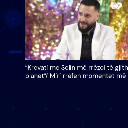
çmimin e madh prej 100
mijë eurosh
“Krevati me Selin më rrëzoi të gjit
planet”/ Miri rrëfen momentet më 
bukura në shtëpinë e BB VIP: Do 
mungojë zilja e mëngjesit kur…