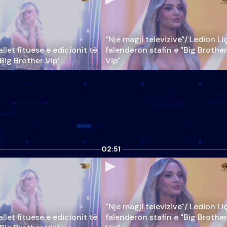
"Një magji televizive"/ Ledion Li
llet fituese e edicionit të
falenderon stafin e "Big Brother
‘Big Brother Vip’
Vip"
02:51
"Një magji televizive"/ Ledion Li
llet fituese e edicionit të
falenderon stafin e "Big Brother