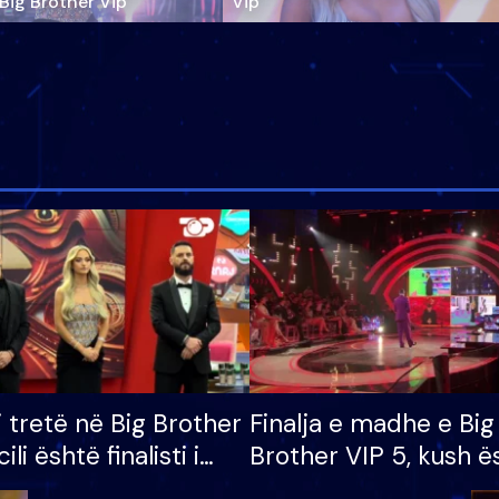
‘Big Brother Vip’
Vip"
i tretë në Big Brother
Finalja e madhe e Big
cili është finalisti i
Brother VIP 5, kush ë
 që lë shtëpinë
banori i parë që lë sh