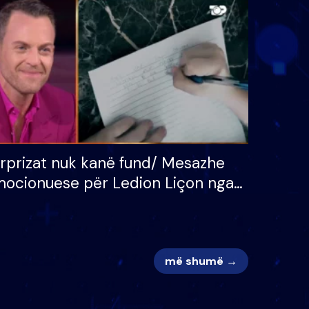
 për
S’kemi ndonjë letër divorci
adh
apo jo?
rprizat nuk kanë fund/ Mesazhe
ocionuese për Ledion Liçon nga
na dhe fëmijët e tij, moderatori
k i mban dot lotët: Nuk meritoj…
më shumë →