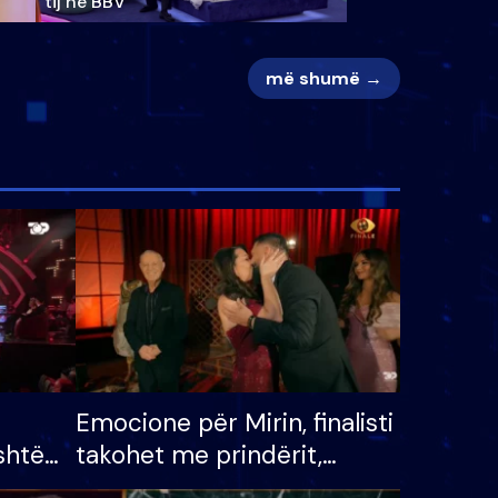
tij në BBV
më shumë →
Emocione për Mirin, finalisti
shtë
takohet me prindërit,
tëpinë
vajzën dhe bashkëshorten: