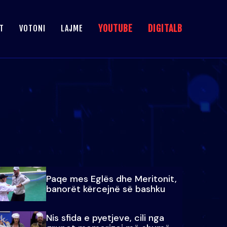
YOUTUBE
DIGITALB
T
VOTONI
LAJME
Paqe mes Eglës dhe Meritonit,
banorët kërcejnë së bashku
Nis sfida e pyetjeve, cili nga