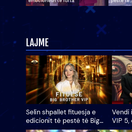
emocionesh të forta
pestë të 
LAJME
Selin shpallet fituesja e
Vendi 
edicionit të pestë të Big
VIP 5, 
Brother VIP, rrëmben
radhës