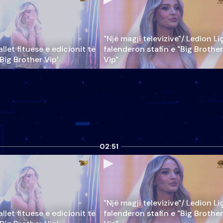
"Një magji televizive"/ Ledion Li
llet fituese e edicionit të
falenderon stafin e "Big Brother
‘Big Brother Vip’
Vip"
02:51
"Një magji televizive"/ Ledion Li
llet fituese e edicionit të
falenderon stafin e "Big Brother