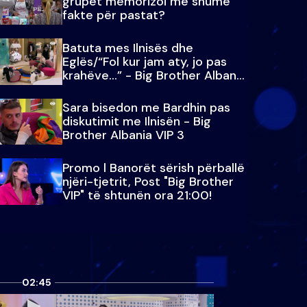
grupet memorizoi më shumë
fakte për pastat?
Batuta mes Ilnisës dhe
Eglës/“Fol kur jam aty, jo pas
krahëve…” - Big Brother Albania
VIP 3
Sara bisedon me Bardhin pas
diskutimit me Ilnisën - Big
Brother Albania VIP 3
Promo l Banorët sërish përballë
njëri-tjetrit, Post "Big Brother
VIP" të shtunën ora 21:00!
02:45