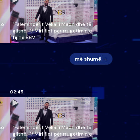
ço
"Faleminderit Vëllai i Madh dhe të
gjithë…"/ Miri flet për rrugëtimin e
tij në BBV
më shumë →
02:45
ço
"Faleminderit Vëllai i Madh dhe të
gjithë…"/ Miri flet për rrugëtimin e