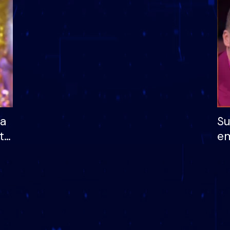
dhe humb mundësinë
të fituar çmimin e m
ha
Su
të
em
më
në
nu