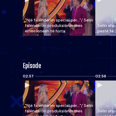
"Një falenderim special për…"/ Selin
falënderon produksionin mes
Selin shpa
emocionesh të forta
pestë të 
Episode
02:57
02:56
"Një falenderim special për…"/ Selin
falënderon produksionin mes
Selin shpa