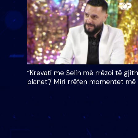
çmimin e madh prej 100
mijë eurosh
“Krevati me Selin më rrëzoi të gjit
planet”/ Miri rrëfen momentet më 
bukura në shtëpinë e BB VIP: Do 
mungojë zilja e mëngjesit kur…