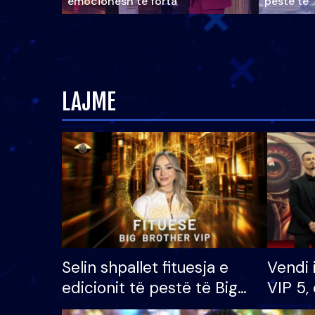
emocionesh të forta
pestë të 
LAJME
Selin shpallet fituesja e
Vendi 
edicionit të pestë të Big
VIP 5, 
Brother VIP, rrëmben
radhës