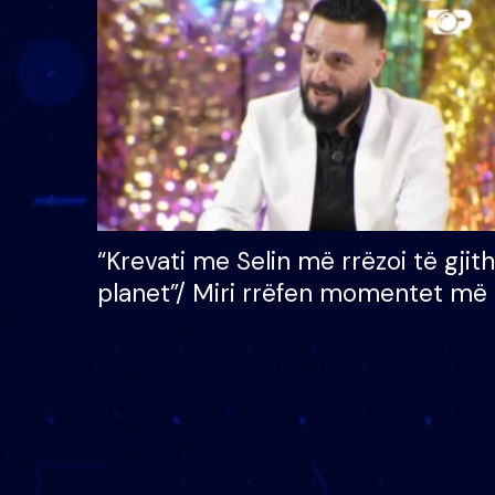
çmimin e madh prej 100
mijë eurosh
“Krevati me Selin më rrëzoi të gjit
planet”/ Miri rrëfen momentet më 
bukura në shtëpinë e BB VIP: Do 
mungojë zilja e mëngjesit kur…