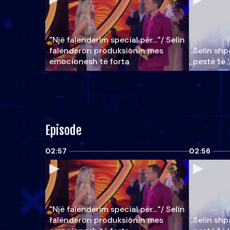
"Një falenderim special për…"/ Selin
falënderon produksionin mes
Selin shpa
emocionesh të forta
pestë të 
Episode
02:57
02:56
"Një falenderim special për…"/ Selin
falënderon produksionin mes
Selin shpa