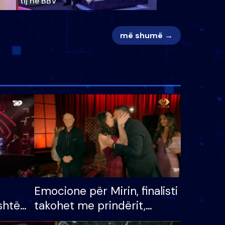
tij në BBV
më shumë →
Emocione për Mirin, finalisti
shtë
takohet me prindërit,
tëpinë
vajzën dhe bashkëshorten: