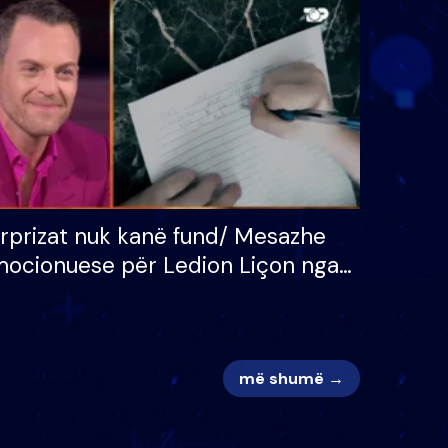
 për
S’kemi ndonjë letër divorci
adh
apo jo?
rprizat nuk kanë fund/ Mesazhe
ocionuese për Ledion Liçon nga
na dhe fëmijët e tij, moderatori
k i mban dot lotët: Nuk meritoj…
më shumë →