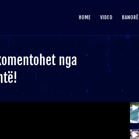
HOME
VIDEO
BANORË
 komentohet nga
htë!