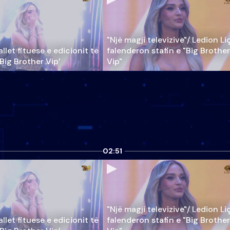
"Një magji televizive"/ Ledion Li
llet fituese e edicionit të
falenderon stafin e "Big Brother
‘Big Brother Vip’
Vip"
02:51
"Një magji televizive"/ Ledion Li
llet fituese e edicionit të
falenderon stafin e "Big Brother