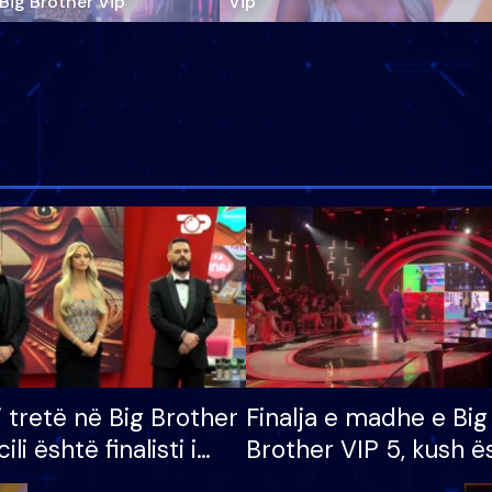
‘Big Brother Vip’
Vip"
i tretë në Big Brother
Finalja e madhe e Big
cili është finalisti i
Brother VIP 5, kush ë
 që lë shtëpinë
banori i parë që lë sh