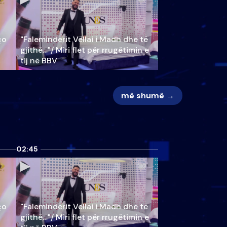
ço
"Faleminderit Vëllai i Madh dhe të
gjithë…"/ Miri flet për rrugëtimin e
tij në BBV
më shumë →
02:45
ço
"Faleminderit Vëllai i Madh dhe të
gjithë…"/ Miri flet për rrugëtimin e