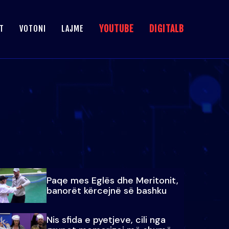
YOUTUBE
DIGITALB
T
VOTONI
LAJME
Paqe mes Eglës dhe Meritonit,
banorët kërcejnë së bashku
Nis sfida e pyetjeve, cili nga