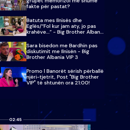
grupet memorizoi më shumë
fakte për pastat?
Batuta mes Ilnisës dhe
Eglës/“Fol kur jam aty, jo pas
krahëve…” - Big Brother Albania
VIP 3
Sara bisedon me Bardhin pas
diskutimit me Ilnisën - Big
Brother Albania VIP 3
Promo l Banorët sërish përballë
njëri-tjetrit, Post "Big Brother
VIP" të shtunën ora 21:00!
02:45