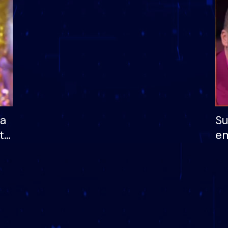
dhe humb mundësinë
të fituar çmimin e m
ha
Su
të
em
më
në
nu