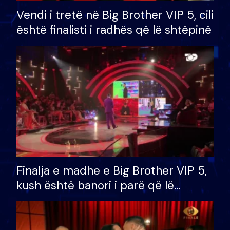
Vendi i tretë në Big Brother VIP 5, cili
është finalisti i radhës që lë shtëpinë
Finalja e madhe e Big Brother VIP 5,
kush është banori i parë që lë
shtëpinë dhe humb mundësinë për
të fituar çmimin e madh