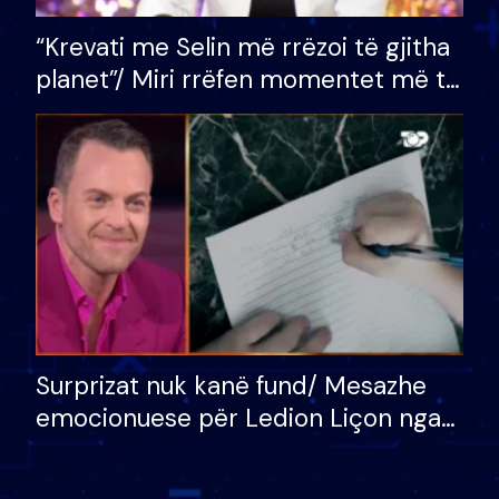
“Krevati me Selin më rrëzoi të gjitha
planet”/ Miri rrëfen momentet më të
bukura në shtëpinë e BB VIP: Do më
mungojë zilja e mëngjesit kur…
Surprizat nuk kanë fund/ Mesazhe
emocionuese për Ledion Liçon nga
nëna dhe fëmijët e tij, moderatori
nuk i mban dot lotët: Nuk meritoj…