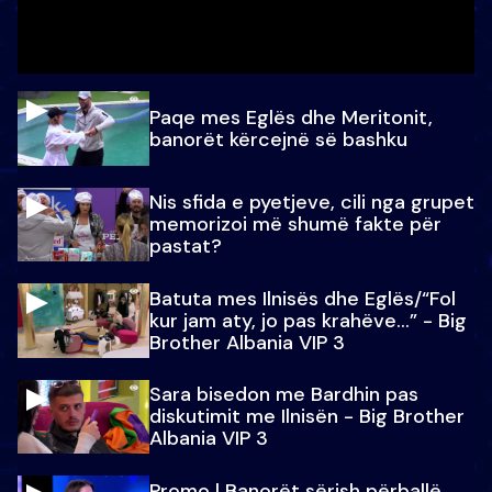
Paqe mes Eglës dhe Meritonit,
banorët kërcejnë së bashku
Nis sfida e pyetjeve, cili nga grupet
memorizoi më shumë fakte për
pastat?
Batuta mes Ilnisës dhe Eglës/“Fol
kur jam aty, jo pas krahëve…” - Big
Brother Albania VIP 3
Sara bisedon me Bardhin pas
diskutimit me Ilnisën - Big Brother
Albania VIP 3
Promo l Banorët sërish përballë