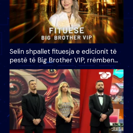
Selin shpallet fituesja e edicionit të
pestë të Big Brother VIP, rrëmben
çmimin e madh prej 100 mijë eurosh