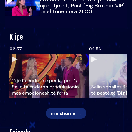
njëri-tjetrit, Post "Big Brother VIP"
të shtunën ora 21:00!
Klipe
02:57
02:56
"Një falenderim special për…"/
Selin falënderon produksionin
Selin shpallet fitu
mes emocionesh të forta
të pestë të ‘Big Br
më shumë →