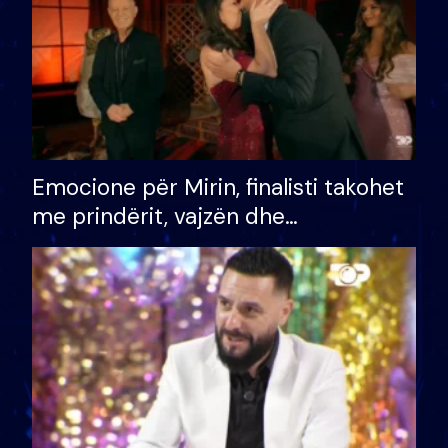
Emocione për Mirin, finalisti takohet
me prindërit, vajzën dhe
bashkëshorten: S’kemi ndonjë letër
divorci apo jo?